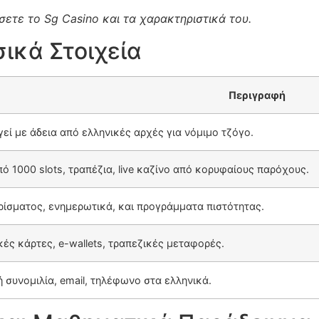
σετε το Sg Casino και τα χαρακτηριστικά του.
ικά Στοιχεία
Περιγραφή
γεί με άδεια από ελληνικές αρχές για νόμιμο τζόγο.
ό 1000 slots, τραπέζια, live καζίνο από κορυφαίους παρόχους.
ίσματος, ενημερωτικά, και προγράμματα πιστότητας.
κές κάρτες, e-wallets, τραπεζικές μεταφορές.
 συνομιλία, email, τηλέφωνο στα ελληνικά.