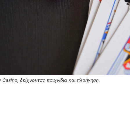
Casino, δείχνοντας παιχνίδια και πλοήγηση.