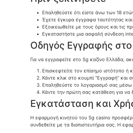
Επαληθεύστε ότι είστε άνω των 18 ετών
Έχετε έγκυρα έγγραφα ταυτότητας και 
Εξοικειωθείτε με τους όρους και τις π
Εγκαταστήστε μια ασφαλή σύνδεση inter
Οδηγός Εγγραφής στο
Για να εγγραφείτε στο Sg καζίνο Ελλάδα, α
Επισκεφτείτε τον επίσημο ιστότοπο ή 
Κάντε κλικ στο κουμπί “Εγγραφή” και 
Επαληθεύστε το λογαριασμό σας μέσω e
Κάντε την πρώτη σας κατάθεση για να ξ
Εγκατάσταση και Χρή
Η εφαρμογή κινητού του Sg casino προσφέρε
συνδεθείτε με τα διαπιστευτήρια σας. Η εφαρ