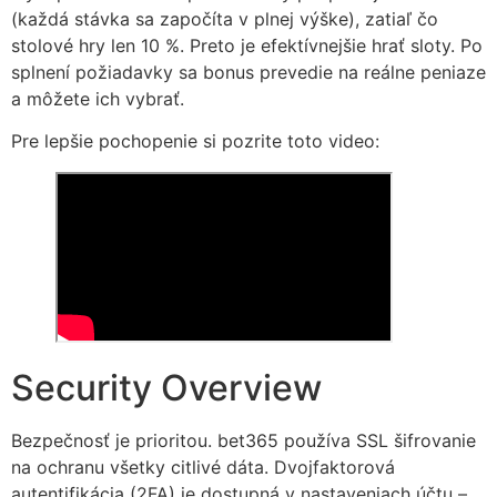
(každá stávka sa započíta v plnej výške), zatiaľ čo
stolové hry len 10 %. Preto je efektívnejšie hrať sloty. Po
splnení požiadavky sa bonus prevedie na reálne peniaze
a môžete ich vybrať.
Pre lepšie pochopenie si pozrite toto video:
Security Overview
Bezpečnosť je prioritou. bet365 používa SSL šifrovanie
na ochranu všetky citlivé dáta. Dvojfaktorová
autentifikácia (2FA) je dostupná v nastaveniach účtu –