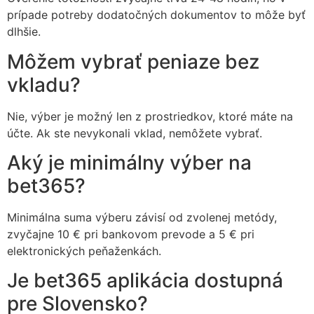
prípade potreby dodatočných dokumentov to môže byť
dlhšie.
Môžem vybrať peniaze bez
vkladu?
Nie, výber je možný len z prostriedkov, ktoré máte na
účte. Ak ste nevykonali vklad, nemôžete vybrať.
Aký je minimálny výber na
bet365?
Minimálna suma výberu závisí od zvolenej metódy,
zvyčajne 10 € pri bankovom prevode a 5 € pri
elektronických peňaženkách.
Je bet365 aplikácia dostupná
pre Slovensko?