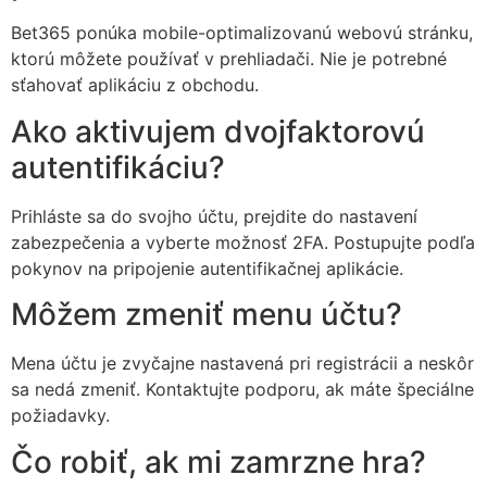
Bet365 ponúka mobile-optimalizovanú webovú stránku,
ktorú môžete používať v prehliadači. Nie je potrebné
sťahovať aplikáciu z obchodu.
Ako aktivujem dvojfaktorovú
autentifikáciu?
Prihláste sa do svojho účtu, prejdite do nastavení
zabezpečenia a vyberte možnosť 2FA. Postupujte podľa
pokynov na pripojenie autentifikačnej aplikácie.
Môžem zmeniť menu účtu?
Mena účtu je zvyčajne nastavená pri registrácii a neskôr
sa nedá zmeniť. Kontaktujte podporu, ak máte špeciálne
požiadavky.
Čo robiť, ak mi zamrzne hra?