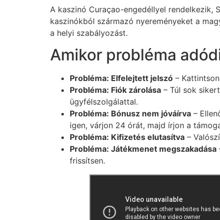
A kaszinó Curaçao-engedéllyel rendelkezik, S
kaszinókból származó nyereményeket a magyar 
a helyi szabályozást.
Amikor probléma adód
Probléma: Elfelejtett jelszó
– Kattintson 
Probléma: Fiók zárolása
– Túl sok siker
ügyfélszolgálattal.
Probléma: Bónusz nem jóváírva
– Ellen
igen, várjon 24 órát, majd írjon a támog
Probléma: Kifizetés elutasítva
– Valósz
Probléma: Játékmenet megszakadása
frissítsen.