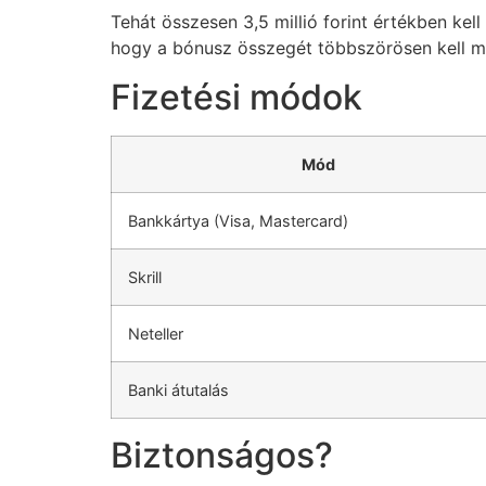
Tehát összesen 3,5 millió forint értékben kel
hogy a bónusz összegét többszörösen kell m
Fizetési módok
Mód
Bankkártya (Visa, Mastercard)
Skrill
Neteller
Banki átutalás
Biztonságos?