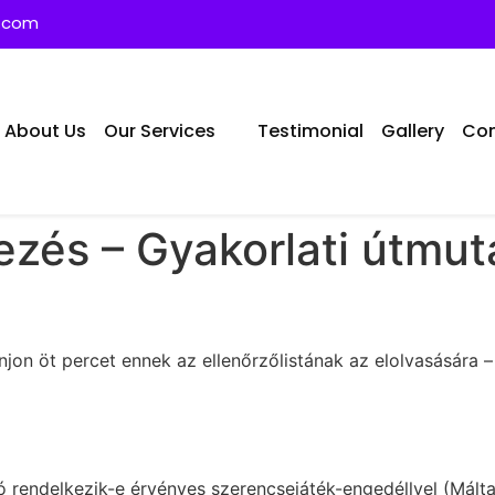
s.com
About Us
Our Services
Testimonial
Gallery
Con
ezés – Gyakorlati útmu
njon öt percet ennek az ellenőrzőlistának az elolvasására –
nó rendelkezik-e érvényes szerencsejáték-engedéllyel (Málta