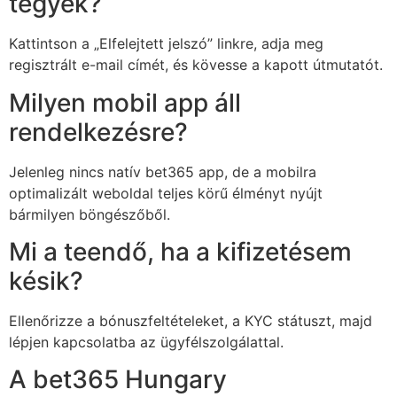
tegyek?
Kattintson a „Elfelejtett jelszó” linkre, adja meg
regisztrált e-mail címét, és kövesse a kapott útmutatót.
Milyen mobil app áll
rendelkezésre?
Jelenleg nincs natív bet365 app, de a mobilra
optimalizált weboldal teljes körű élményt nyújt
bármilyen böngészőből.
Mi a teendő, ha a kifizetésem
késik?
Ellenőrizze a bónuszfeltételeket, a KYC státuszt, majd
lépjen kapcsolatba az ügyfélszolgálattal.
A bet365 Hungary