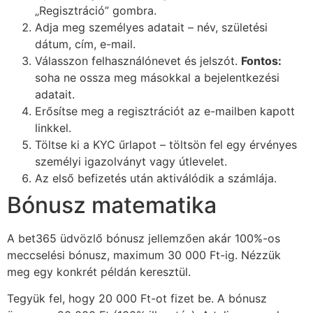
„Regisztráció” gombra.
Adja meg személyes adatait – név, születési
dátum, cím, e-mail.
Válasszon felhasználónevet és jelszót.
Fontos:
soha ne ossza meg másokkal a bejelentkezési
adatait.
Erősítse meg a regisztrációt az e-mailben kapott
linkkel.
Töltse ki a KYC űrlapot – töltsön fel egy érvényes
személyi igazolványt vagy útlevelet.
Az első befizetés után aktiválódik a számlája.
Bónusz matematika
A bet365 üdvözlő bónusz jellemzően akár 100%-os
meccselési bónusz, maximum 30 000 Ft-ig. Nézzük
meg egy konkrét példán keresztül.
Tegyük fel, hogy 20 000 Ft-ot fizet be. A bónusz