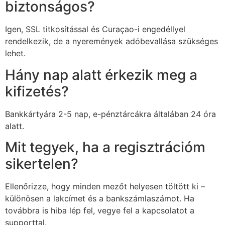
biztonságos?
Igen, SSL titkosítással és Curaçao-i engedéllyel
rendelkezik, de a nyeremények adóbevallása szükséges
lehet.
Hány nap alatt érkezik meg a
kifizetés?
Bankkártyára 2-5 nap, e-pénztárcákra általában 24 óra
alatt.
Mit tegyek, ha a regisztrációm
sikertelen?
Ellenőrizze, hogy minden mezőt helyesen töltött ki –
különösen a lakcímet és a bankszámlaszámot. Ha
továbbra is hiba lép fel, vegye fel a kapcsolatot a
supporttal.