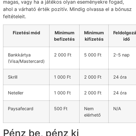
magas, vagy ha a játékos olyan eseményekre fogad,
ahol a várható érték pozitív. Mindig olvassa el a bónusz
feltételeit.
Fizetési mód
Minimum
Minimum
Feldolgozá
befizetés
kifizetés
idő
Bankkártya
2 000 Ft
5 000 Ft
2-5 nap
(Visa/Mastercard)
Skrill
1 000 Ft
2 000 Ft
24 óra
Neteller
1 000 Ft
2 000 Ft
24 óra
Paysafecard
500 Ft
Nem
N/A
elérhető
Pénz be, pénz ki