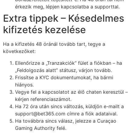
érkezik meg, lépjen kapcsolatba a supporttal.
Extra tippek – Késedelmes
kifizetés kezelése
Ha a kifizetés 48 óránál tovább tart, tegye a
következőket:
Ellenőrizze a „Tranzakciók” fület a fiókban – ha
„Feldolgozás alatt” státusz, várjon tovább.
Frissítse a KYC dokumentumokat, ha bármi
hiányos.
Vegye fel a kapcsolatot az élő chaten keresztül –
kérjen referenciaszámot.
Ha 72 óra után sincs változás, küldjön e-mailt a
support@bet365.com címre a fiók adataival.
Ha továbbra sincs válasz, jelezze a Curaçao
Gaming Authority felé.