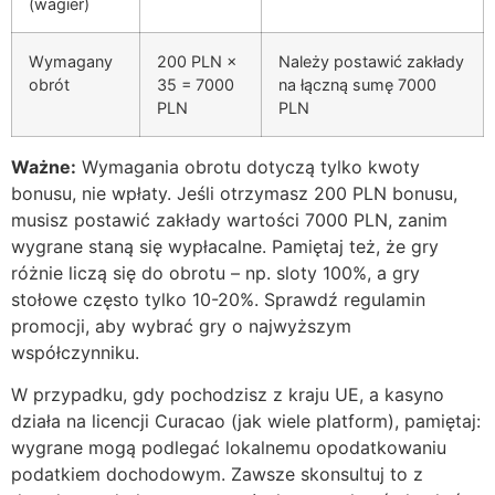
(wagier)
Wymagany
200 PLN ×
Należy postawić zakłady
obrót
35 = 7000
na łączną sumę 7000
PLN
PLN
Ważne:
Wymagania obrotu dotyczą tylko kwoty
bonusu, nie wpłaty. Jeśli otrzymasz 200 PLN bonusu,
musisz postawić zakłady wartości 7000 PLN, zanim
wygrane staną się wypłacalne. Pamiętaj też, że gry
różnie liczą się do obrotu – np. sloty 100%, a gry
stołowe często tylko 10-20%. Sprawdź regulamin
promocji, aby wybrać gry o najwyższym
współczynniku.
W przypadku, gdy pochodzisz z kraju UE, a kasyno
działa na licencji Curacao (jak wiele platform), pamiętaj:
wygrane mogą podlegać lokalnemu opodatkowaniu
podatkiem dochodowym. Zawsze skonsultuj to z