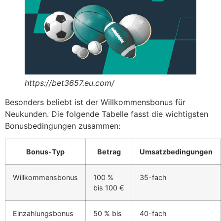
https://bet3657.eu.com/
Besonders beliebt ist der Willkommensbonus für
Neukunden. Die folgende Tabelle fasst die wichtigsten
Bonusbedingungen zusammen:
Bonus-Typ
Betrag
Umsatzbedingungen
Willkommensbonus
100 %
35-fach
bis 100 €
Einzahlungsbonus
50 % bis
40-fach