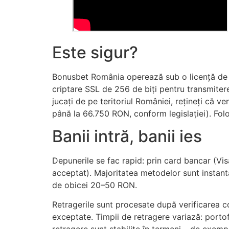
Este sigur?
Bonusbet România operează sub o licență de j
criptare SSL de 256 de biți pentru transmitere
jucați de pe teritoriul României, rețineți că v
până la 66.750 RON, conform legislației). Folos
Banii intră, banii ies
Depunerile se fac rapid: prin card bancar (Vis
acceptat). Majoritatea metodelor sunt instan
de obicei 20–50 RON.
Retragerile sunt procesate după verificarea c
exceptate. Timpii de retragere variază: portof