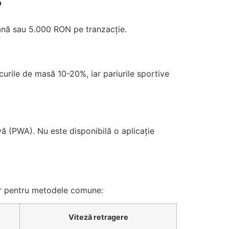
?
mână sau 5.000 RON pe tranzacție.
ocurile de masă 10-20%, iar pariurile sportive
ă (PWA). Nu este disponibilă o aplicație
ilor pentru metodele comune:
Viteză retragere