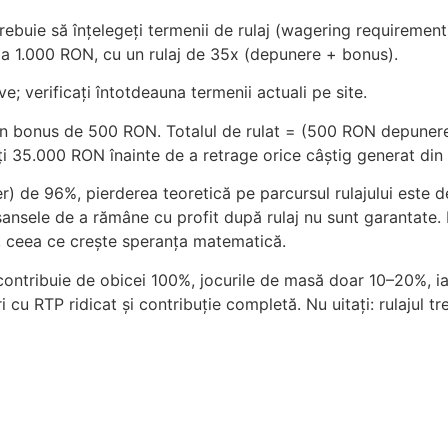
trebuie să înțelegeți termenii de rulaj (wagering requiremen
a 1.000 RON, cu un rulaj de 35x (depunere + bonus).
e; verificați întotdeauna termenii actuali pe site.
un bonus de 500 RON. Totalul de rulat = (500 RON depune
ți 35.000 RON înainte de a retrage orice câștig generat din
er) de 96%, pierderea teoretică pe parcursul rulajului este
șansele de a rămâne cu profit după rulaj nu sunt garantat
 ceea ce crește speranța matematică.
le contribuie de obicei 100%, jocurile de masă doar 10–20%, i
cu RTP ridicat și contribuție completă. Nu uitați: rulajul tre