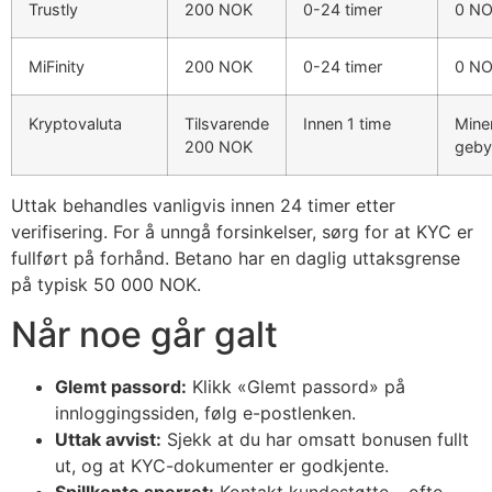
Trustly
200 NOK
0-24 timer
0 N
MiFinity
200 NOK
0-24 timer
0 N
Kryptovaluta
Tilsvarende
Innen 1 time
Mine
200 NOK
geby
Uttak behandles vanligvis innen 24 timer etter
verifisering. For å unngå forsinkelser, sørg for at KYC er
fullført på forhånd. Betano har en daglig uttaksgrense
på typisk 50 000 NOK.
Når noe går galt
Glemt passord:
Klikk «Glemt passord» på
innloggingssiden, følg e-postlenken.
Uttak avvist:
Sjekk at du har omsatt bonusen fullt
ut, og at KYC-dokumenter er godkjente.
Spillkonto sperret:
Kontakt kundestøtte – ofte