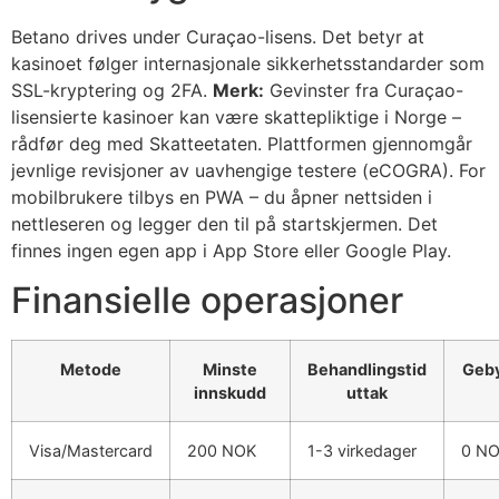
Betano drives under Curaçao-lisens. Det betyr at
kasinoet følger internasjonale sikkerhetsstandarder som
SSL-kryptering og 2FA.
Merk:
Gevinster fra Curaçao-
lisensierte kasinoer kan være skattepliktige i Norge –
rådfør deg med Skatteetaten. Plattformen gjennomgår
jevnlige revisjoner av uavhengige testere (eCOGRA). For
mobilbrukere tilbys en PWA – du åpner nettsiden i
nettleseren og legger den til på startskjermen. Det
finnes ingen egen app i App Store eller Google Play.
Finansielle operasjoner
Metode
Minste
Behandlingstid
Geb
innskudd
uttak
Visa/Mastercard
200 NOK
1-3 virkedager
0 N