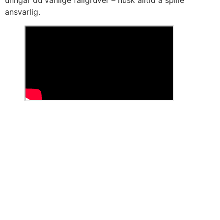
unngår du vanlige fallgruver – husk alltid å spille
ansvarlig.