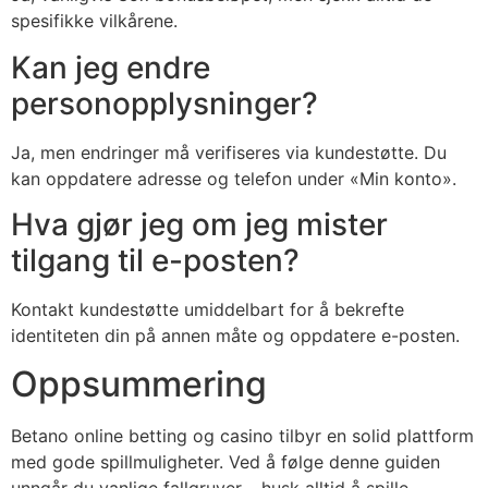
spesifikke vilkårene.
Kan jeg endre
personopplysninger?
Ja, men endringer må verifiseres via kundestøtte. Du
kan oppdatere adresse og telefon under «Min konto».
Hva gjør jeg om jeg mister
tilgang til e-posten?
Kontakt kundestøtte umiddelbart for å bekrefte
identiteten din på annen måte og oppdatere e-posten.
Oppsummering
Betano online betting og casino tilbyr en solid plattform
med gode spillmuligheter. Ved å følge denne guiden