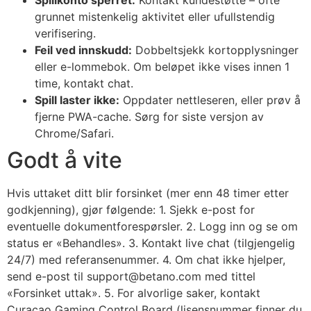
grunnet mistenkelig aktivitet eller ufullstendig
verifisering.
Feil ved innskudd:
Dobbeltsjekk kortopplysninger
eller e-lommebok. Om beløpet ikke vises innen 1
time, kontakt chat.
Spill laster ikke:
Oppdater nettleseren, eller prøv å
fjerne PWA-cache. Sørg for siste versjon av
Chrome/Safari.
Godt å vite
Hvis uttaket ditt blir forsinket (mer enn 48 timer etter
godkjenning), gjør følgende: 1. Sjekk e-post for
eventuelle dokumentforespørsler. 2. Logg inn og se om
status er «Behandles». 3. Kontakt live chat (tilgjengelig
24/7) med referansenummer. 4. Om chat ikke hjelper,
send e-post til support@betano.com med tittel
«Forsinket uttak». 5. For alvorlige saker, kontakt
Curaçao Gaming Control Board (lisensnummer finner du