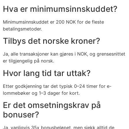
Hva er minimumsinnskuddet?
Minimumsinnskuddet er 200 NOK for de fleste
betalingsmetoder.
Tilbys det norske kroner?
Ja, alle transaksjoner kan gjøres i NOK, og grensesnittet
er tilgjengelig på norsk.
Hvor lang tid tar uttak?
Etter godkjenning tar det typisk 0–24 timer for e-
lommebøker og 1–3 dager for kort.
Er det omsetningskrav på
bonuser?
Ja, vanligvis 35x bonusbeløpet, men sjekk alltid de