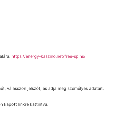
alára.
https://energy-kaszino.net/free-spins/
mét, válasszon jelszót, és adja meg személyes adatait.
n kapott linkre kattintva.