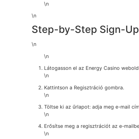
\n
\n
Step-by-Step Sign-Up
\n
\n
Látogasson el az Energy Casino webold
\n
Kattintson a Regisztráció gombra.
\n
Töltse ki az űrlapot: adja meg e-mail cí
\n
Erősítse meg a regisztrációt az e-mailbe
\n