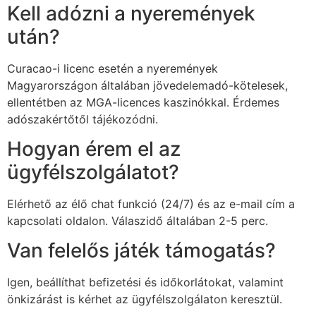
Kell adózni a nyeremények
után?
Curacao-i licenc esetén a nyeremények
Magyarországon általában jövedelemadó-kötelesek,
ellentétben az MGA-licences kaszinókkal. Érdemes
adószakértőtől tájékozódni.
Hogyan érem el az
ügyfélszolgálatot?
Elérhető az élő chat funkció (24/7) és az e-mail cím a
kapcsolati oldalon. Válaszidő általában 2-5 perc.
Van felelős játék támogatás?
Igen, beállíthat befizetési és időkorlátokat, valamint
önkizárást is kérhet az ügyfélszolgálaton keresztül.