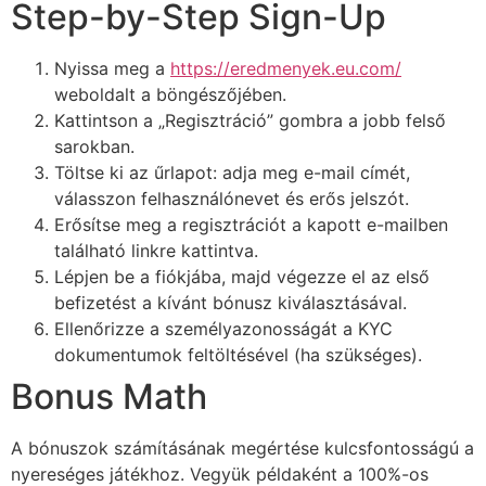
Step-by-Step Sign-Up
Nyissa meg a
https://eredmenyek.eu.com/
weboldalt a böngészőjében.
Kattintson a „Regisztráció” gombra a jobb felső
sarokban.
Töltse ki az űrlapot: adja meg e-mail címét,
válasszon felhasználónevet és erős jelszót.
Erősítse meg a regisztrációt a kapott e-mailben
található linkre kattintva.
Lépjen be a fiókjába, majd végezze el az első
befizetést a kívánt bónusz kiválasztásával.
Ellenőrizze a személyazonosságát a KYC
dokumentumok feltöltésével (ha szükséges).
Bonus Math
A bónuszok számításának megértése kulcsfontosságú a
nyereséges játékhoz. Vegyük példaként a 100%-os