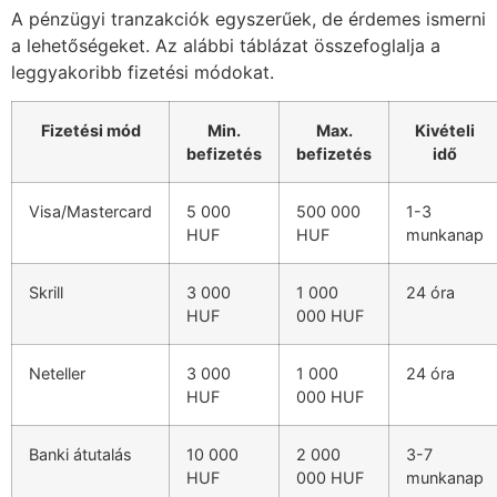
A pénzügyi tranzakciók egyszerűek, de érdemes ismerni
a lehetőségeket. Az alábbi táblázat összefoglalja a
leggyakoribb fizetési módokat.
Fizetési mód
Min.
Max.
Kivételi
befizetés
befizetés
idő
Visa/Mastercard
5 000
500 000
1-3
HUF
HUF
munkanap
Skrill
3 000
1 000
24 óra
HUF
000 HUF
Neteller
3 000
1 000
24 óra
HUF
000 HUF
Banki átutalás
10 000
2 000
3-7
HUF
000 HUF
munkanap