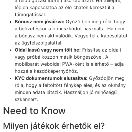
a feldolgozási időre (lásd táblázat). Ha túllépte,
lépjen kapcsolatba az élő chaten keresztül a
támogatással.
Bónusz nem jóváírva:
Győződjön meg róla, hogy
a befizetéskor a bónuszkódot használta. Ha nem,
a bónusz nem aktiválódik. Vegye fel a kapcsolatot
az ügyfélszolgálattal.
Oldal lassú vagy nem tölt be:
Frissítse az oldalt,
vagy próbálkozzon másik böngészővel. A
mobilbarát weboldal PWA-ként is elérhető – adja
hozzá a kezdőképernyőhöz.
KYC dokumentumok elutasítva:
Győződjön meg
róla, hogy a feltöltött fénykép éles, és az okmány
minden adata látszik. Használjon jó minőségű
szkennert.
Need to Know
Milyen játékok érhetők el?