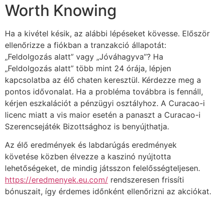
Worth Knowing
Ha a kivétel késik, az alábbi lépéseket kövesse. Először
ellenőrizze a fiókban a tranzakció állapotát:
„Feldolgozás alatt” vagy „Jóváhagyva”? Ha
„Feldolgozás alatt” több mint 24 órája, lépjen
kapcsolatba az élő chaten keresztül. Kérdezze meg a
pontos idővonalat. Ha a probléma továbbra is fennáll,
kérjen eszkalációt a pénzügyi osztályhoz. A Curacao-i
licenc miatt a vis maior esetén a panaszt a Curacao-i
Szerencsejáték Bizottsághoz is benyújthatja.
Az élő eredmények és labdarúgás eredmények
követése közben élvezze a kaszinó nyújtotta
lehetőségeket, de mindig játsszon felelősségteljesen.
https://eredmenyek.eu.com/
rendszeresen frissíti
bónuszait, így érdemes időnként ellenőrizni az akciókat.