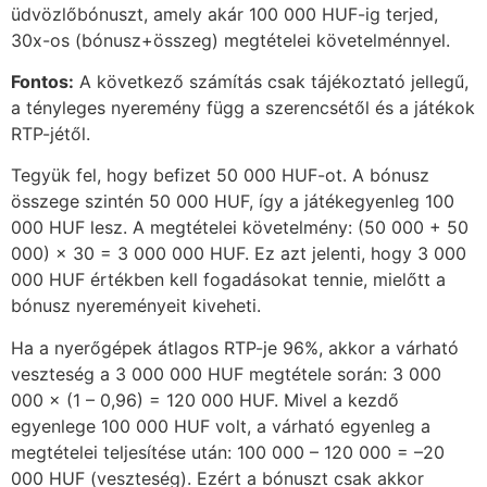
üdvözlőbónuszt, amely akár 100 000 HUF-ig terjed,
30x-os (bónusz+összeg) megtételei követelménnyel.
Fontos:
A következő számítás csak tájékoztató jellegű,
a tényleges nyeremény függ a szerencsétől és a játékok
RTP-jétől.
Tegyük fel, hogy befizet 50 000 HUF-ot. A bónusz
összege szintén 50 000 HUF, így a játékegyenleg 100
000 HUF lesz. A megtételei követelmény: (50 000 + 50
000) × 30 = 3 000 000 HUF. Ez azt jelenti, hogy 3 000
000 HUF értékben kell fogadásokat tennie, mielőtt a
bónusz nyereményeit kiveheti.
Ha a nyerőgépek átlagos RTP-je 96%, akkor a várható
veszteség a 3 000 000 HUF megtétele során: 3 000
000 × (1 – 0,96) = 120 000 HUF. Mivel a kezdő
egyenlege 100 000 HUF volt, a várható egyenleg a
megtételei teljesítése után: 100 000 – 120 000 = –20
000 HUF (veszteség). Ezért a bónuszt csak akkor