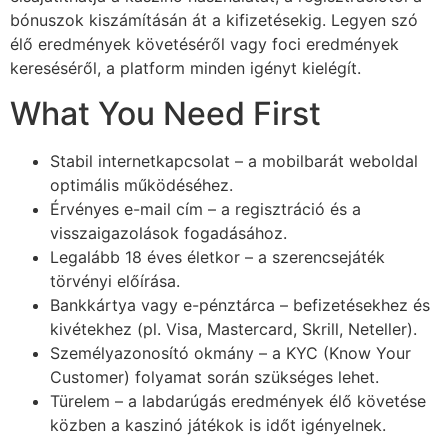
bónuszok kiszámításán át a kifizetésekig. Legyen szó
élő eredmények követéséről vagy foci eredmények
kereséséről, a platform minden igényt kielégít.
What You Need First
Stabil internetkapcsolat – a mobilbarát weboldal
optimális működéséhez.
Érvényes e-mail cím – a regisztráció és a
visszaigazolások fogadásához.
Legalább 18 éves életkor – a szerencsejáték
törvényi előírása.
Bankkártya vagy e-pénztárca – befizetésekhez és
kivétekhez (pl. Visa, Mastercard, Skrill, Neteller).
Személyazonosító okmány – a KYC (Know Your
Customer) folyamat során szükséges lehet.
Türelem – a labdarúgás eredmények élő követése
közben a kaszinó játékok is időt igényelnek.