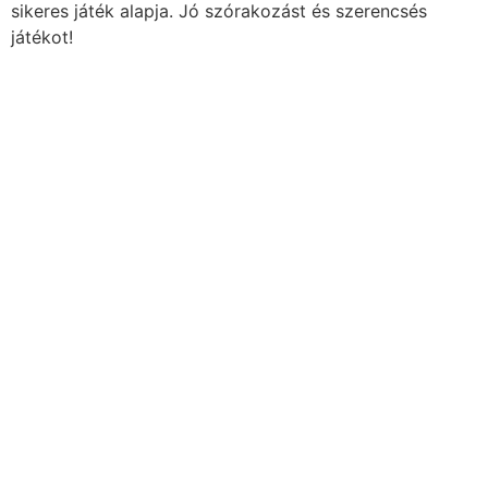
sikeres játék alapja. Jó szórakozást és szerencsés
játékot!