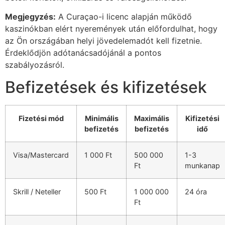
Megjegyzés:
A Curaçao-i licenc alapján működő
kaszinókban elért nyeremények után előfordulhat, hogy
az Ön országában helyi jövedelemadót kell fizetnie.
Érdeklődjön adótanácsadójánál a pontos
szabályozásról.
Befizetések és kifizetések
Fizetési mód
Minimális
Maximális
Kifizetési
befizetés
befizetés
idő
Visa/Mastercard
1 000 Ft
500 000
1-3
Ft
munkanap
Skrill / Neteller
500 Ft
1 000 000
24 óra
Ft