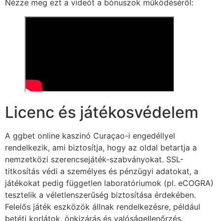
Nézze meg ezt a videót a bónuszok működéséről:
Licenc és játékosvédelem
A ggbet online kaszinó Curaçao-i engedéllyel
rendelkezik, ami biztosítja, hogy az oldal betartja a
nemzetközi szerencsejáték-szabványokat. SSL-
titkosítás védi a személyes és pénzügyi adatokat, a
játékokat pedig független laboratóriumok (pl. eCOGRA)
tesztelik a véletlenszerűség biztosítása érdekében.
Felelős játék eszközök állnak rendelkezésre, például
betéti korlátok, önkizárás és valóságellenőrzés.