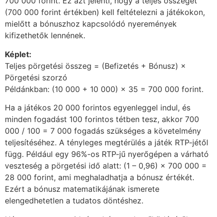
700 000 forint. Ez azt jelenti, hogy a teljes összeget
(700 000 forint értékben) kell feltételezni a játékokon,
mielőtt a bónuszhoz kapcsolódó nyeremények
kifizethetők lennének.
Képlet:
Teljes pörgetési összeg = (Befizetés + Bónusz) ×
Pörgetési szorzó
Példánkban: (10 000 + 10 000) × 35 = 700 000 forint.
Ha a játékos 20 000 forintos egyenleggel indul, és
minden fogadást 100 forintos tétben tesz, akkor 700
000 / 100 = 7 000 fogadás szükséges a követelmény
teljesítéséhez. A tényleges megtérülés a játék RTP-jétől
függ. Például egy 96%-os RTP-jű nyerőgépen a várható
veszteség a pörgetési idő alatt: (1 – 0,96) × 700 000 =
28 000 forint, ami meghaladhatja a bónusz értékét.
Ezért a bónusz matematikájának ismerete
elengedhetetlen a tudatos döntéshez.