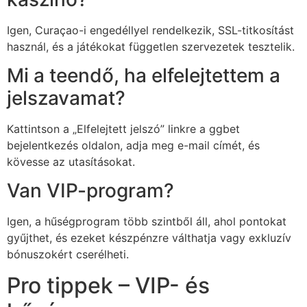
Igen, Curaçao-i engedéllyel rendelkezik, SSL-titkosítást
használ, és a játékokat független szervezetek tesztelik.
Mi a teendő, ha elfelejtettem a
jelszavamat?
Kattintson a „Elfelejtett jelszó” linkre a ggbet
bejelentkezés oldalon, adja meg e-mail címét, és
kövesse az utasításokat.
Van VIP-program?
Igen, a hűségprogram több szintből áll, ahol pontokat
gyűjthet, és ezeket készpénzre válthatja vagy exkluzív
bónuszokért cserélheti.
Pro tippek – VIP- és