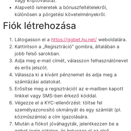
vagy kriptovaluta).
Alapvető ismeretek a bónuszfeltételekről,
különösen a pörgetési követelményekről.
Fiók létrehozása
Látogasson el a
https://ggbet.hu.net/
weboldalára.
Kattintson a „Regisztráció” gombra, általában a
jobb felső sarokban.
Adja meg e-mail címét, válasszon felhasználónevet
és erős jelszót.
Válassza ki a kívánt pénznemet és adja meg a
számlázási adatokat.
Erősítse meg a regisztrációt az e-mailben kapott
linkkel vagy SMS-ben érkező kóddal.
Végezze el a KYC-ellenőrzést: töltse fel
személyazonosító okmányát és egy számlát (pl.
közműszámla) a cím igazolására.
Miután a fiókot jóváhagyták, jelentkezzen be a
ggbet login oldalon, és helyezze el az első