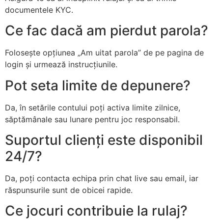
documentele KYC.
Ce fac dacă am pierdut parola?
Folosește opțiunea „Am uitat parola” de pe pagina de
login și urmează instrucțiunile.
Pot seta limite de depunere?
Da, în setările contului poți activa limite zilnice,
săptămânale sau lunare pentru joc responsabil.
Suportul clienți este disponibil
24/7?
Da, poți contacta echipa prin chat live sau email, iar
răspunsurile sunt de obicei rapide.
Ce jocuri contribuie la rulaj?