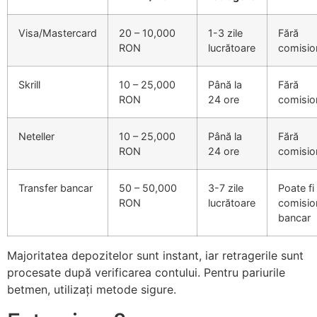
Visa/Mastercard
20 – 10,000
1-3 zile
Fără
RON
lucrătoare
comisio
Skrill
10 – 25,000
Până la
Fără
RON
24 ore
comisio
Neteller
10 – 25,000
Până la
Fără
RON
24 ore
comisio
Transfer bancar
50 – 50,000
3-7 zile
Poate fi
RON
lucrătoare
comisio
bancar
Majoritatea depozitelor sunt instant, iar retragerile sunt
procesate după verificarea contului. Pentru pariurile
betmen, utilizați metode sigure.