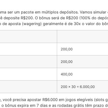
ma ser um pacote em múltiplos depósitos. Vamos simular 
 deposite R$200. O bônus será de R$200 (100% do depósito,
o de aposta (wagering) geralmente é de 30x o valor do bôn
200,00
200,00
400,00
200 × 30 = 6.000,00
e, você precisa apostar R$6.000 em jogos elegíveis (slots
 o bônus expira em 7 dias e as rodadas grátis têm prazo d