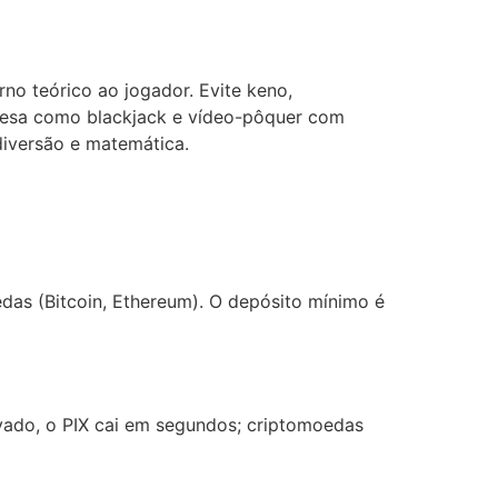
o teórico ao jogador. Evite keno,
 mesa como blackjack e vídeo-pôquer com
diversão e matemática.
edas (Bitcoin, Ethereum). O depósito mínimo é
ovado, o PIX cai em segundos; criptomoedas