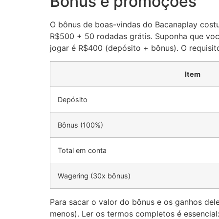
Bônus e promoções
O bônus de boas-vindas do Bacanaplay costu
R$500 + 50 rodadas grátis. Suponha que você
jogar é R$400 (depósito + bônus). O requisit
Item
Depósito
Bônus (100%)
Total em conta
Wagering (30x bônus)
Para sacar o valor do bônus e os ganhos del
menos). Ler os termos completos é essencial: