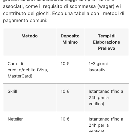
associati, come il requisito di scommessa (wager) e il
contributo dei giochi. Ecco una tabella con i metodi di
pagamento comuni:
Metodo
Deposito
Tempi di
Minimo
Elaborazione
Prelievo
Carte di
10 €
1–3 giorni
credito/debito (Visa,
lavorativi
MasterCard)
Skrill
10 €
Istantaneo (fino a
24h per la
verifica)
Neteller
10 €
Istantaneo (fino a
24h per la
verifica)