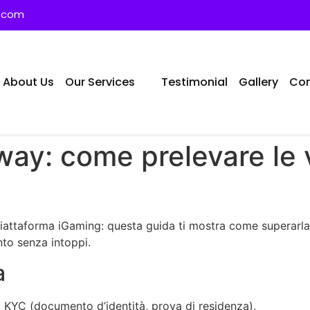
s.com
About Us
Our Services
Testimonial
Gallery
Con
way: come prelevare le v
i piattaforma iGaming: questa guida ti mostra come superarl
nto senza intoppi.
a
a KYC (documento d’identità, prova di residenza).