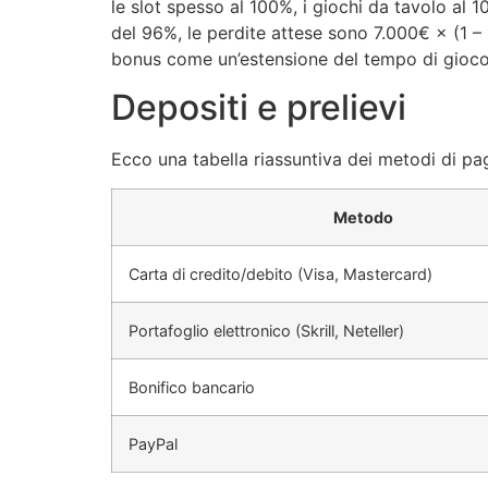
le slot spesso al 100%, i giochi da tavolo al 
del 96%, le perdite attese sono 7.000€ × (1 – 
bonus come un’estensione del tempo di gioco,
Depositi e prelievi
Ecco una tabella riassuntiva dei metodi di p
Metodo
Carta di credito/debito (Visa, Mastercard)
Portafoglio elettronico (Skrill, Neteller)
Bonifico bancario
PayPal