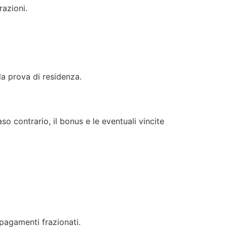
razioni.
la prova di residenza.
so contrario, il bonus e le eventuali vincite
 pagamenti frazionati.