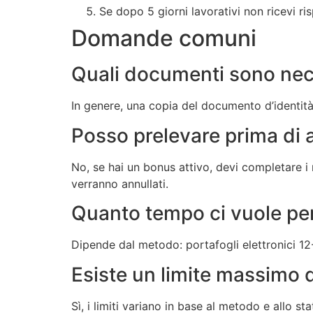
Se dopo 5 giorni lavorativi non ricevi ris
Domande comuni
Quali documenti sono nece
In genere, una copia del documento d’identità 
Posso prelevare prima di 
No, se hai un bonus attivo, devi completare i r
verranno annullati.
Quanto tempo ci vuole per 
Dipende dal metodo: portafogli elettronici 12-2
Esiste un limite massimo d
Sì, i limiti variano in base al metodo e allo s