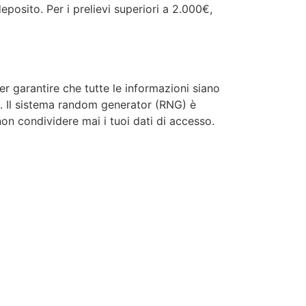
eposito. Per i prelievi superiori a 2.000€,
per garantire che tutte le informazioni siano
nt. Il sistema random generator (RNG) è
n condividere mai i tuoi dati di accesso.