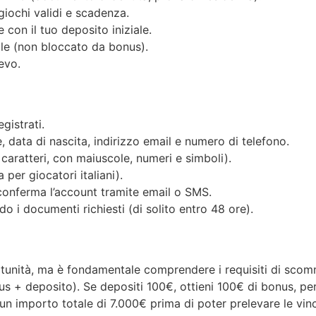
giochi validi e scadenza.
con il tuo deposito iniziale.
eale (non bloccato da bonus).
ievo.
gistrati.
, data di nascita, indirizzo email e numero di telefono.
aratteri, con maiuscole, numeri e simboli).
 per giocatori italiani).
i conferma l’account tramite email o SMS.
do i documenti richiesti (di solito entro 48 ore).
rtunità, ma è fondamentale comprendere i requisiti di sco
 + deposito). Se depositi 100€, ottieni 100€ di bonus, per
un importo totale di 7.000€ prima di poter prelevare le vinc