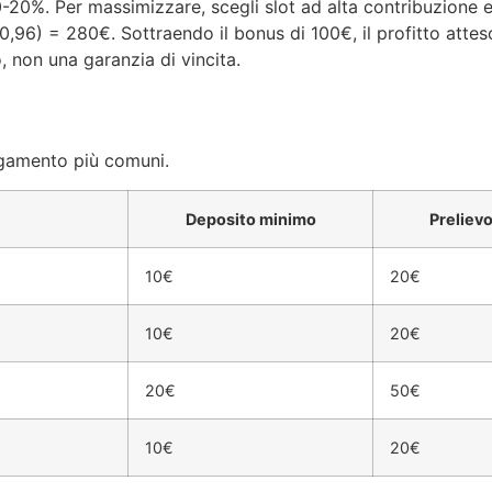
10-20%. Per massimizzare, scegli slot ad alta contribuzione 
0,96) = 280€. Sottraendo il bonus di 100€, il profitto attes
 non una garanzia di vincita.
agamento più comuni.
Deposito minimo
Preliev
10€
20€
10€
20€
20€
50€
10€
20€