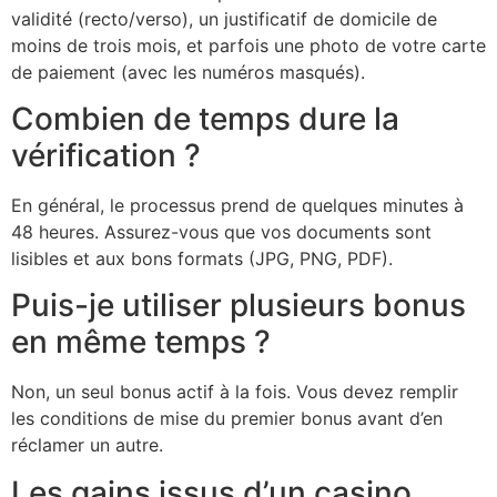
validité (recto/verso), un justificatif de domicile de
moins de trois mois, et parfois une photo de votre carte
de paiement (avec les numéros masqués).
Combien de temps dure la
vérification ?
En général, le processus prend de quelques minutes à
48 heures. Assurez-vous que vos documents sont
lisibles et aux bons formats (JPG, PNG, PDF).
Puis-je utiliser plusieurs bonus
en même temps ?
Non, un seul bonus actif à la fois. Vous devez remplir
les conditions de mise du premier bonus avant d’en
réclamer un autre.
Les gains issus d’un casino