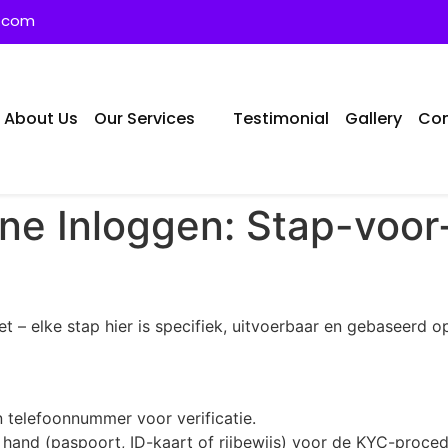
s.com
About Us
Our Services
Testimonial
Gallery
Con
ine Inloggen: Stap-voor
 – elke stap hier is specifiek, uitvoerbaar en gebaseerd o
 telefoonnummer voor verificatie.
e hand (paspoort, ID-kaart of rijbewijs) voor de KYC-proced