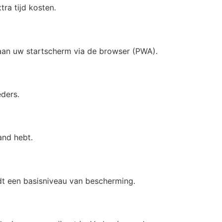
ra tijd kosten.
 aan uw startscherm via de browser (PWA).
eders.
and hebt.
edt een basisniveau van bescherming.