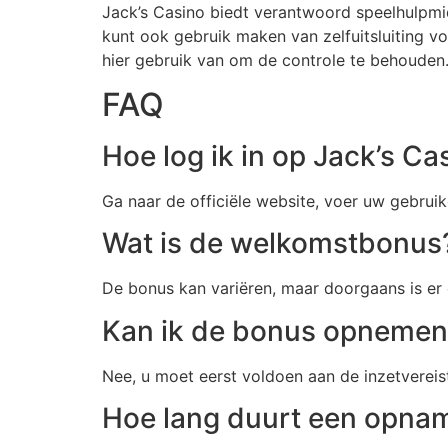
Jack’s Casino biedt verantwoord speelhulpmidd
kunt ook gebruik maken van zelfuitsluiting v
hier gebruik van om de controle te behouden
FAQ
Hoe log ik in op Jack’s Ca
Ga naar de officiële website, voer uw gebrui
Wat is de welkomstbonus
De bonus kan variëren, maar doorgaans is er 
Kan ik de bonus opnemen
Nee, u moet eerst voldoen aan de inzetvere
Hoe lang duurt een opna