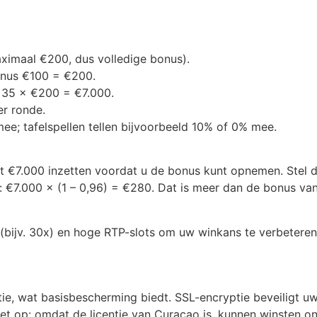
imaal €200, dus volledige bonus).
onus €100 = €200.
 35 × €200 = €7.000.
r ronde.
mee; tafelspellen tellen bijvoorbeeld 10% of 0% mee.
 €7.000 inzetten voordat u de bonus kunt opnemen. Stel d
: €7.000 × (1 – 0,96) = €280. Dat is meer dan de bonus van 
(bijv. 30x) en hoge RTP-slots om uw winkans te verbeteren
ie, wat basisbescherming biedt. SSL-encryptie beveiligt uw
Let op: omdat de licentie van Curaçao is, kunnen winsten o