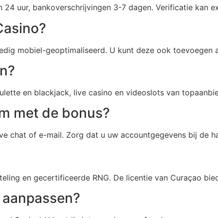
 24 uur, bankoverschrijvingen 3-7 dagen. Verificatie kan ext
 Casino?
olledig mobiel-geoptimaliseerd. U kunt deze ook toevoegen
en?
ulette en blackjack, live casino en videoslots van topaanbi
eem met de bonus?
ve chat of e-mail. Zorg dat u uw accountgegevens bij de h
teling en gecertificeerde RNG. De licentie van Curaçao bi
et aanpassen?