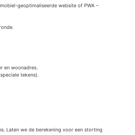
n mobiel-geoptimaliseerde website of PWA –
ronde.
er en woonadres.
speciale tekens).
ns. Laten we de berekening voor een storting