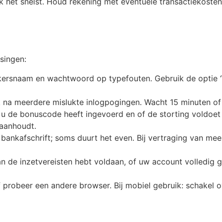
 het snelst. Houd rekening met eventuele transactiekoste
singen:
kersnaam en wachtwoord op typefouten. Gebruik de optie 
 na meerdere mislukte inlogpogingen. Wacht 15 minuten o
 u de bonuscode heeft ingevoerd en of de storting voldoet
 aanhoudt.
bankafschrift; soms duurt het even. Bij vertraging van me
n de inzetvereisten hebt voldaan, of uw account volledig ge
probeer een andere browser. Bij mobiel gebruik: schakel o