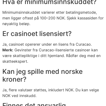
Hva er minimumsinnskuddet?
Minimumsinnskuddet varierer etter betalingsmetode,
men ligger oftest på 100–200 NOK. Sjekk kassasiden for
nøyaktig beløp.
Er casinoet lisensiert?
Ja, casinoet opererer under en lisens fra Curacao.
Merk:
Gevinster fra Curacao-lisensierte casinoer kan
være skattepliktige i ditt hjemland. Rådfør deg med en
skatteekspert.
Kan jeg spille med norske
kroner?
Ja, flere valutaer støttes, inkludert NOK. Du kan velge
NOK ved innskudd.
Finnes det ansvarlig