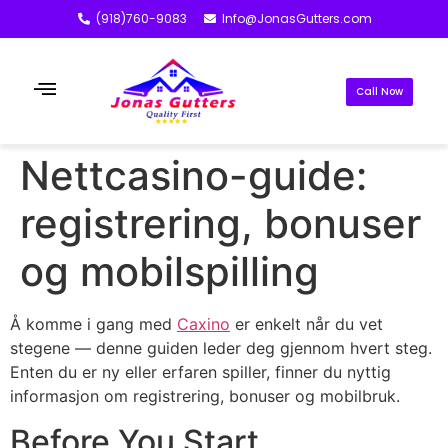
(918)760-9083
Info@JonasGutters.com
Call Now
Nettcasino-guide:
registrering, bonuser
og mobilspilling
Å komme i gang med
Caxino
er enkelt når du vet
stegene — denne guiden leder deg gjennom hvert steg.
Enten du er ny eller erfaren spiller, finner du nyttig
informasjon om registrering, bonuser og mobilbruk.
Before You Start