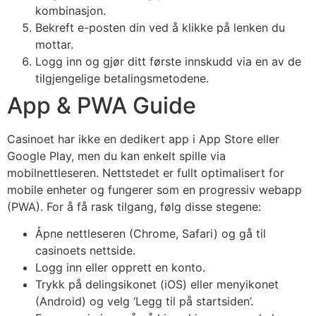
kombinasjon.
Bekreft e-posten din ved å klikke på lenken du
mottar.
Logg inn og gjør ditt første innskudd via en av de
tilgjengelige betalingsmetodene.
App & PWA Guide
Casinoet har ikke en dedikert app i App Store eller
Google Play, men du kan enkelt spille via
mobilnettleseren. Nettstedet er fullt optimalisert for
mobile enheter og fungerer som en progressiv webapp
(PWA). For å få rask tilgang, følg disse stegene:
Åpne nettleseren (Chrome, Safari) og gå til
casinoets nettside.
Logg inn eller opprett en konto.
Trykk på delingsikonet (iOS) eller menyikonet
(Android) og velg ‘Legg til på startsiden’.