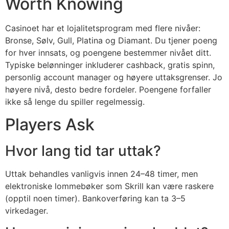
Worth Knowing
Casinoet har et lojalitetsprogram med flere nivåer:
Bronse, Sølv, Gull, Platina og Diamant. Du tjener poeng
for hver innsats, og poengene bestemmer nivået ditt.
Typiske belønninger inkluderer cashback, gratis spinn,
personlig account manager og høyere uttaksgrenser. Jo
høyere nivå, desto bedre fordeler. Poengene forfaller
ikke så lenge du spiller regelmessig.
Players Ask
Hvor lang tid tar uttak?
Uttak behandles vanligvis innen 24–48 timer, men
elektroniske lommebøker som Skrill kan være raskere
(opptil noen timer). Bankoverføring kan ta 3–5
virkedager.