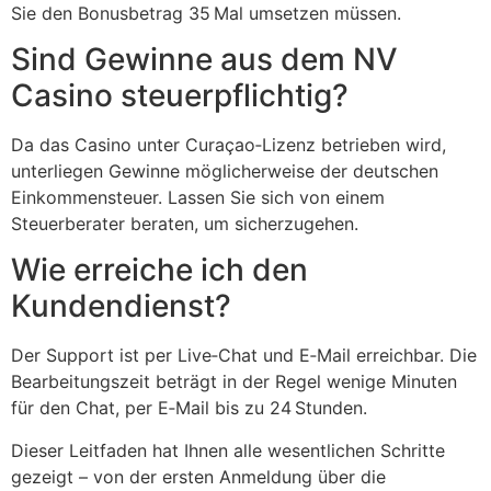
Sie den Bonusbetrag 35 Mal umsetzen müssen.
Sind Gewinne aus dem NV
Casino steuerpflichtig?
Da das Casino unter Curaçao‑Lizenz betrieben wird,
unterliegen Gewinne möglicherweise der deutschen
Einkommensteuer. Lassen Sie sich von einem
Steuerberater beraten, um sicherzugehen.
Wie erreiche ich den
Kundendienst?
Der Support ist per Live‑Chat und E‑Mail erreichbar. Die
Bearbeitungszeit beträgt in der Regel wenige Minuten
für den Chat, per E‑Mail bis zu 24 Stunden.
Dieser Leitfaden hat Ihnen alle wesentlichen Schritte
gezeigt – von der ersten Anmeldung über die