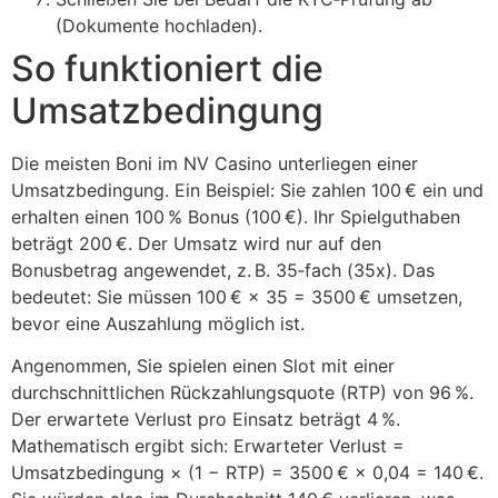
(Dokumente hochladen).
So funktioniert die
Umsatzbedingung
Die meisten Boni im NV Casino unterliegen einer
Umsatzbedingung. Ein Beispiel: Sie zahlen 100 € ein und
erhalten einen 100 % Bonus (100 €). Ihr Spielguthaben
beträgt 200 €. Der Umsatz wird nur auf den
Bonusbetrag angewendet, z. B. 35‑fach (35x). Das
bedeutet: Sie müssen 100 € × 35 = 3500 € umsetzen,
bevor eine Auszahlung möglich ist.
Angenommen, Sie spielen einen Slot mit einer
durchschnittlichen Rückzahlungsquote (RTP) von 96 %.
Der erwartete Verlust pro Einsatz beträgt 4 %.
Mathematisch ergibt sich: Erwarteter Verlust =
Umsatzbedingung × (1 − RTP) = 3500 € × 0,04 = 140 €.