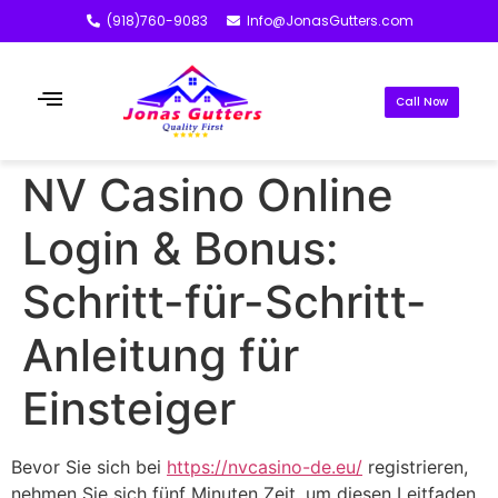
(918)760-9083
Info@JonasGutters.com
Call Now
NV Casino Online
Login & Bonus:
Schritt-für-Schritt-
Anleitung für
Einsteiger
Bevor Sie sich bei
https://nvcasino-de.eu/
registrieren,
nehmen Sie sich fünf Minuten Zeit, um diesen Leitfaden