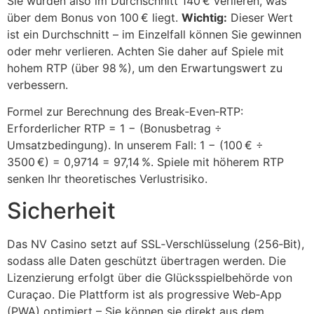
Sie würden also im Durchschnitt 140 € verlieren, was
über dem Bonus von 100 € liegt.
Wichtig:
Dieser Wert
ist ein Durchschnitt – im Einzelfall können Sie gewinnen
oder mehr verlieren. Achten Sie daher auf Spiele mit
hohem RTP (über 98 %), um den Erwartungswert zu
verbessern.
Formel zur Berechnung des Break‑Even‑RTP:
Erforderlicher RTP = 1 − (Bonusbetrag ÷
Umsatzbedingung). In unserem Fall: 1 − (100 € ÷
3500 €) = 0,9714 = 97,14 %. Spiele mit höherem RTP
senken Ihr theoretisches Verlustrisiko.
Sicherheit
Das NV Casino setzt auf SSL‑Verschlüsselung (256‑Bit),
sodass alle Daten geschützt übertragen werden. Die
Lizenzierung erfolgt über die Glücksspielbehörde von
Curaçao. Die Plattform ist als progressive Web‑App
(PWA) optimiert – Sie können sie direkt aus dem