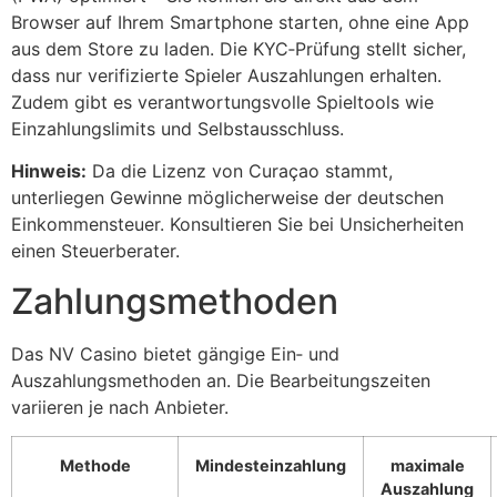
Browser auf Ihrem Smartphone starten, ohne eine App
aus dem Store zu laden. Die KYC‑Prüfung stellt sicher,
dass nur verifizierte Spieler Auszahlungen erhalten.
Zudem gibt es verantwortungsvolle Spieltools wie
Einzahlungslimits und Selbstausschluss.
Hinweis:
Da die Lizenz von Curaçao stammt,
unterliegen Gewinne möglicherweise der deutschen
Einkommensteuer. Konsultieren Sie bei Unsicherheiten
einen Steuerberater.
Zahlungsmethoden
Das NV Casino bietet gängige Ein‑ und
Auszahlungsmethoden an. Die Bearbeitungszeiten
variieren je nach Anbieter.
Methode
Mindesteinzahlung
maximale
Auszahlung