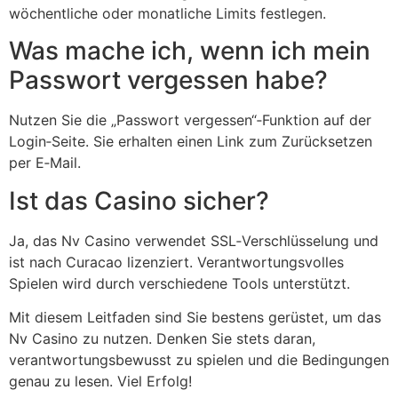
wöchentliche oder monatliche Limits festlegen.
Was mache ich, wenn ich mein
Passwort vergessen habe?
Nutzen Sie die „Passwort vergessen“‑Funktion auf der
Login‑Seite. Sie erhalten einen Link zum Zurücksetzen
per E‑Mail.
Ist das Casino sicher?
Ja, das Nv Casino verwendet SSL‑Verschlüsselung und
ist nach Curacao lizenziert. Verantwortungsvolles
Spielen wird durch verschiedene Tools unterstützt.
Mit diesem Leitfaden sind Sie bestens gerüstet, um das
Nv Casino zu nutzen. Denken Sie stets daran,
verantwortungsbewusst zu spielen und die Bedingungen
genau zu lesen. Viel Erfolg!