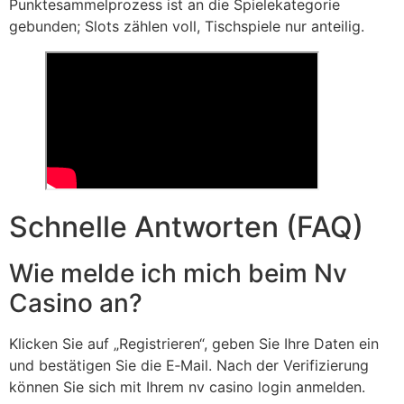
Punktesammelprozess ist an die Spielekategorie
gebunden; Slots zählen voll, Tischspiele nur anteilig.
Schnelle Antworten (FAQ)
Wie melde ich mich beim Nv
Casino an?
Klicken Sie auf „Registrieren“, geben Sie Ihre Daten ein
und bestätigen Sie die E‑Mail. Nach der Verifizierung
können Sie sich mit Ihrem nv casino login anmelden.