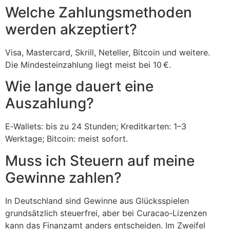
Welche Zahlungsmethoden
werden akzeptiert?
Visa, Mastercard, Skrill, Neteller, Bitcoin und weitere.
Die Mindesteinzahlung liegt meist bei 10 €.
Wie lange dauert eine
Auszahlung?
E‑Wallets: bis zu 24 Stunden; Kreditkarten: 1–3
Werktage; Bitcoin: meist sofort.
Muss ich Steuern auf meine
Gewinne zahlen?
In Deutschland sind Gewinne aus Glücksspielen
grundsätzlich steuerfrei, aber bei Curacao‑Lizenzen
kann das Finanzamt anders entscheiden. Im Zweifel