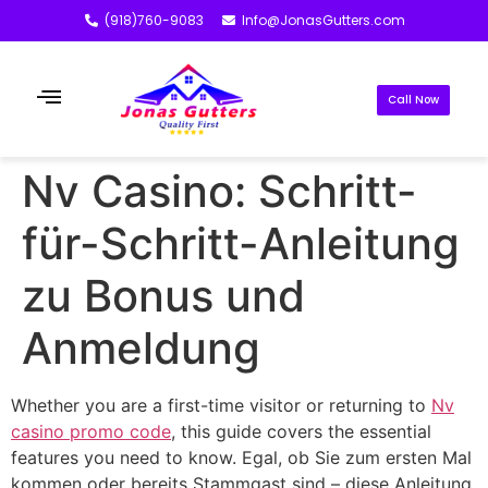
(918)760-9083
Info@JonasGutters.com
Call Now
Nv Casino: Schritt-
für-Schritt-Anleitung
zu Bonus und
Anmeldung
Whether you are a first-time visitor or returning to
Nv
casino promo code
, this guide covers the essential
features you need to know. Egal, ob Sie zum ersten Mal
kommen oder bereits Stammgast sind – diese Anleitung