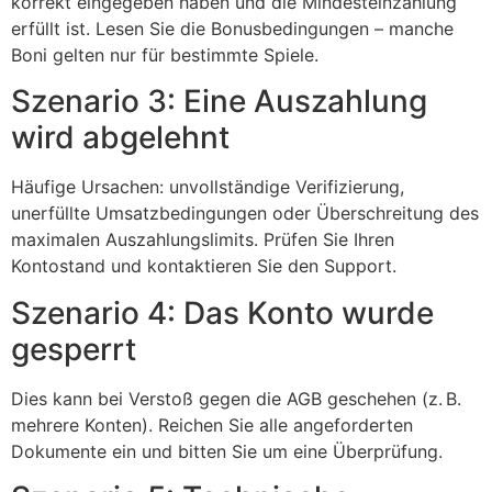
korrekt eingegeben haben und die Mindesteinzahlung
erfüllt ist. Lesen Sie die Bonusbedingungen – manche
Boni gelten nur für bestimmte Spiele.
Szenario 3: Eine Auszahlung
wird abgelehnt
Häufige Ursachen: unvollständige Verifizierung,
unerfüllte Umsatzbedingungen oder Überschreitung des
maximalen Auszahlungslimits. Prüfen Sie Ihren
Kontostand und kontaktieren Sie den Support.
Szenario 4: Das Konto wurde
gesperrt
Dies kann bei Verstoß gegen die AGB geschehen (z. B.
mehrere Konten). Reichen Sie alle angeforderten
Dokumente ein und bitten Sie um eine Überprüfung.