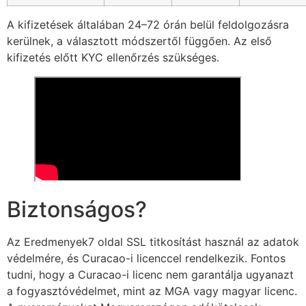
A kifizetések általában 24–72 órán belül feldolgozásra
kerülnek, a választott módszertől függően. Az első
kifizetés előtt KYC ellenőrzés szükséges.
Biztonságos?
Az Eredmenyek7 oldal SSL titkosítást használ az adatok
védelmére, és Curacao-i licenccel rendelkezik. Fontos
tudni, hogy a Curacao-i licenc nem garantálja ugyanazt
a fogyasztóvédelmet, mint az MGA vagy magyar licenc.