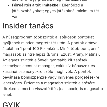
Félreértés a tét limitekkel:
Ellenőrizd a
játékszabályokat; egyes játékoknál minimum tét
van.
Insider tanács
A hűségprogram többszintű: a játékosok pontokat
gyűjtenek minden megtett tét után. A pontok aránya
általában 1 pont 100 Ft-onként. Minél több pont, annál
magasabb szintre lépsz (Bronz, Ezüst, Arany, Platina).
Az egyes szintek előnyei: gyorsabb kifizetések,
személyes account manager, exkluzív bónuszok és
kaszinói eseményekre szóló meghívók. A pontok
beváltása bónuszpénzre vagy ingyenes pörgetésekre
lehetséges. Érdemes a magasabb szintek elérésére
törekedni, mert a visszatérítés (cashback) is magasabb
lehet.
GYIK