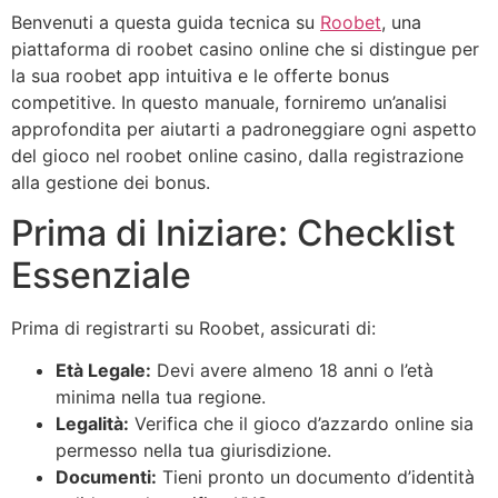
Benvenuti a questa guida tecnica su
Roobet
, una
piattaforma di roobet casino online che si distingue per
la sua roobet app intuitiva e le offerte bonus
competitive. In questo manuale, forniremo un’analisi
approfondita per aiutarti a padroneggiare ogni aspetto
del gioco nel roobet online casino, dalla registrazione
alla gestione dei bonus.
Prima di Iniziare: Checklist
Essenziale
Prima di registrarti su Roobet, assicurati di:
Età Legale:
Devi avere almeno 18 anni o l’età
minima nella tua regione.
Legalità:
Verifica che il gioco d’azzardo online sia
permesso nella tua giurisdizione.
Documenti:
Tieni pronto un documento d’identità