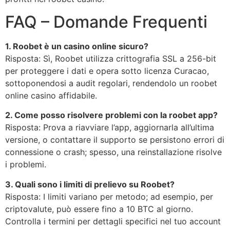
FAQ – Domande Frequenti
1. Roobet è un casino online sicuro?
Risposta: Sì, Roobet utilizza crittografia SSL a 256-bit
per proteggere i dati e opera sotto licenza Curacao,
sottoponendosi a audit regolari, rendendolo un roobet
online casino affidabile.
2. Come posso risolvere problemi con la roobet app?
Risposta: Prova a riavviare l’app, aggiornarla all’ultima
versione, o contattare il supporto se persistono errori di
connessione o crash; spesso, una reinstallazione risolve
i problemi.
3. Quali sono i limiti di prelievo su Roobet?
Risposta: I limiti variano per metodo; ad esempio, per
criptovalute, può essere fino a 10 BTC al giorno.
Controlla i termini per dettagli specifici nel tuo account