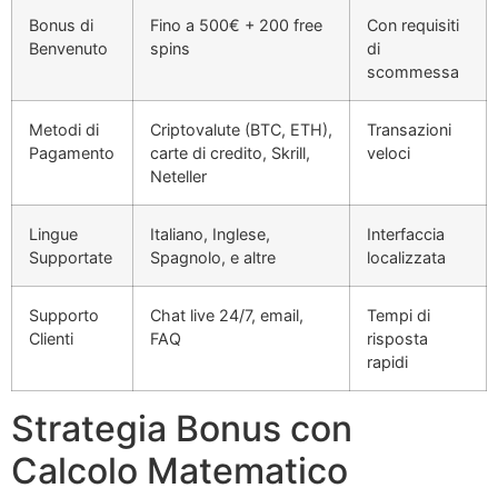
Bonus di
Fino a 500€ + 200 free
Con requisiti
Benvenuto
spins
di
scommessa
Metodi di
Criptovalute (BTC, ETH),
Transazioni
Pagamento
carte di credito, Skrill,
veloci
Neteller
Lingue
Italiano, Inglese,
Interfaccia
Supportate
Spagnolo, e altre
localizzata
Supporto
Chat live 24/7, email,
Tempi di
Clienti
FAQ
risposta
rapidi
Strategia Bonus con
Calcolo Matematico