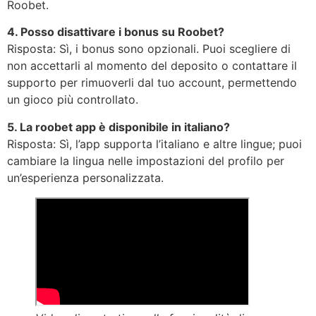
Roobet.
4. Posso disattivare i bonus su Roobet?
Risposta: Sì, i bonus sono opzionali. Puoi scegliere di
non accettarli al momento del deposito o contattare il
supporto per rimuoverli dal tuo account, permettendo
un gioco più controllato.
5. La roobet app è disponibile in italiano?
Risposta: Sì, l’app supporta l’italiano e altre lingue; puoi
cambiare la lingua nelle impostazioni del profilo per
un’esperienza personalizzata.