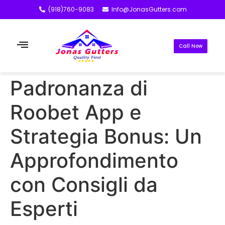
(918)760-9083
Info@JonasGutters.com
Call Now
Padronanza di
Roobet App e
Strategia Bonus: Un
Approfondimento
con Consigli da
Esperti