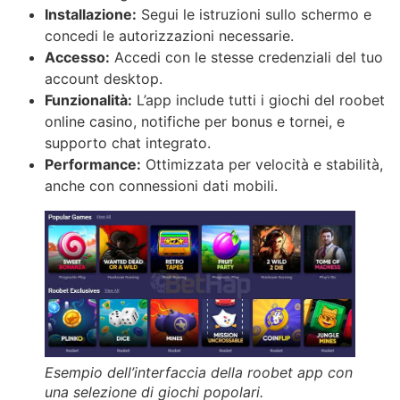
Installazione:
Segui le istruzioni sullo schermo e
concedi le autorizzazioni necessarie.
Accesso:
Accedi con le stesse credenziali del tuo
account desktop.
Funzionalità:
L’app include tutti i giochi del roobet
online casino, notifiche per bonus e tornei, e
supporto chat integrato.
Performance:
Ottimizzata per velocità e stabilità,
anche con connessioni dati mobili.
Esempio dell’interfaccia della roobet app con
una selezione di giochi popolari.