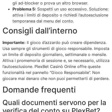
gli ad-blocker o prova un altro browser.
Problema 5:
Sospetti un uso eccessivo. Soluzione:
attiva i limiti di deposito o richiedi l’autoesclusione
temporanea dal menu del conto.
Consigli dall’interno
Importante:
Il gioco d’azzardo può creare dipendenza.
Usa sempre gli strumenti di gioco responsabile. Imposta
un limite di deposito giornaliero, settimanale o mensile.
Attiva i promemoria di sessione e, se necessario, utilizza
l’autoesclusione. PlexBet Casinò Online offre queste
funzionalità nel pannello “Gioco Responsabile”. Non
giocare mai denaro che non puoi permetterti di perdere.
Domande frequenti
Quali documenti servono per la
verifica del conto su PlexBet?