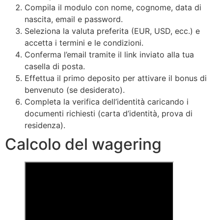
Compila il modulo con nome, cognome, data di
nascita, email e password.
Seleziona la valuta preferita (EUR, USD, ecc.) e
accetta i termini e le condizioni.
Conferma l’email tramite il link inviato alla tua
casella di posta.
Effettua il primo deposito per attivare il bonus di
benvenuto (se desiderato).
Completa la verifica dell’identità caricando i
documenti richiesti (carta d’identità, prova di
residenza).
Calcolo del wagering