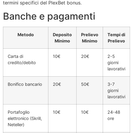
termini specifici del PlexBet bonus.
Banche e pagamenti
Metodo
Deposito
Prelievo
Tempi di
Minimo
Minimo
Prelievo
Carta di
10€
20€
2-5
credito/debito
giorni
lavorativi
Bonifico bancario
20€
50€
3-7
giorni
lavorativi
Portafoglio
10€
10€
24-48
elettronico (Skrill,
ore
Neteller)