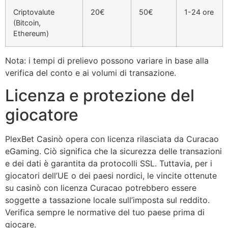
Criptovalute
20€
50€
1-24 ore
(Bitcoin,
Ethereum)
Nota: i tempi di prelievo possono variare in base alla
verifica del conto e ai volumi di transazione.
Licenza e protezione del
giocatore
PlexBet Casinò opera con licenza rilasciata da Curacao
eGaming. Ciò significa che la sicurezza delle transazioni
e dei dati è garantita da protocolli SSL. Tuttavia, per i
giocatori dell’UE o dei paesi nordici, le vincite ottenute
su casinò con licenza Curacao potrebbero essere
soggette a tassazione locale sull’imposta sul reddito.
Verifica sempre le normative del tuo paese prima di
giocare.