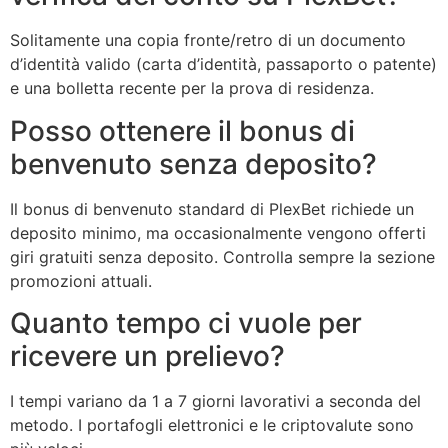
Solitamente una copia fronte/retro di un documento
d’identità valido (carta d’identità, passaporto o patente)
e una bolletta recente per la prova di residenza.
Posso ottenere il bonus di
benvenuto senza deposito?
Il bonus di benvenuto standard di PlexBet richiede un
deposito minimo, ma occasionalmente vengono offerti
giri gratuiti senza deposito. Controlla sempre la sezione
promozioni attuali.
Quanto tempo ci vuole per
ricevere un prelievo?
I tempi variano da 1 a 7 giorni lavorativi a seconda del
metodo. I portafogli elettronici e le criptovalute sono