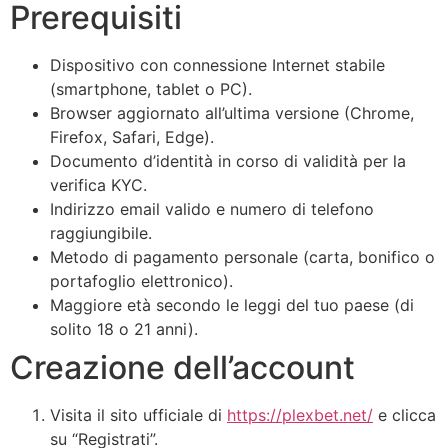
Prerequisiti
Dispositivo con connessione Internet stabile
(smartphone, tablet o PC).
Browser aggiornato all’ultima versione (Chrome,
Firefox, Safari, Edge).
Documento d’identità in corso di validità per la
verifica KYC.
Indirizzo email valido e numero di telefono
raggiungibile.
Metodo di pagamento personale (carta, bonifico o
portafoglio elettronico).
Maggiore età secondo le leggi del tuo paese (di
solito 18 o 21 anni).
Creazione dell’account
Visita il sito ufficiale di
https://plexbet.net/
e clicca
su “Registrati”.