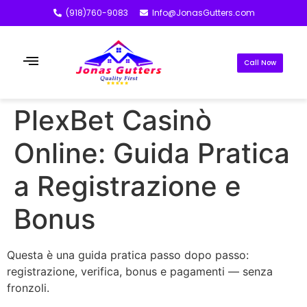
(918)760-9083
Info@JonasGutters.com
Call Now
PlexBet Casinò
Online: Guida Pratica
a Registrazione e
Bonus
Questa è una guida pratica passo dopo passo:
registrazione, verifica, bonus e pagamenti — senza
fronzoli.