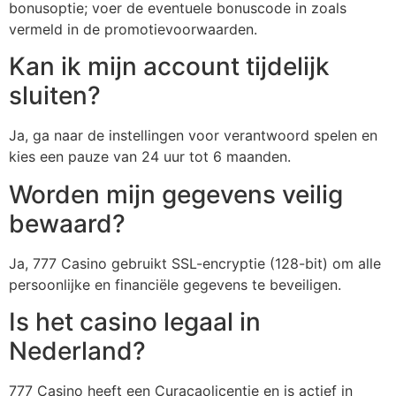
bonusoptie; voer de eventuele bonuscode in zoals
vermeld in de promotievoorwaarden.
Kan ik mijn account tijdelijk
sluiten?
Ja, ga naar de instellingen voor verantwoord spelen en
kies een pauze van 24 uur tot 6 maanden.
Worden mijn gegevens veilig
bewaard?
Ja, 777 Casino gebruikt SSL-encryptie (128-bit) om alle
persoonlijke en financiële gegevens te beveiligen.
Is het casino legaal in
Nederland?
777 Casino heeft een Curacaolicentie en is actief in