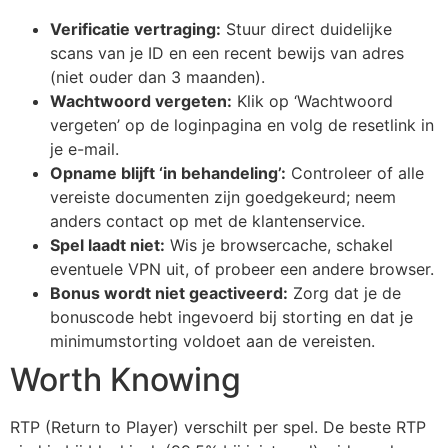
Verificatie vertraging:
Stuur direct duidelijke
scans van je ID en een recent bewijs van adres
(niet ouder dan 3 maanden).
Wachtwoord vergeten:
Klik op ‘Wachtwoord
vergeten’ op de loginpagina en volg de resetlink in
je e-mail.
Opname blijft ‘in behandeling’:
Controleer of alle
vereiste documenten zijn goedgekeurd; neem
anders contact op met de klantenservice.
Spel laadt niet:
Wis je browsercache, schakel
eventuele VPN uit, of probeer een andere browser.
Bonus wordt niet geactiveerd:
Zorg dat je de
bonuscode hebt ingevoerd bij storting en dat je
minimumstorting voldoet aan de vereisten.
Worth Knowing
RTP (Return to Player) verschilt per spel. De beste RTP