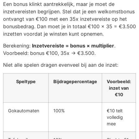
Een bonus klinkt aantrekkelijk, maar je moet de
inzetvereisten begrijpen. Stel dat je een welkomstbonus
ontvangt van €100 met een 35x inzetvereiste op het
bonusbedrag. Dan moet je in totaal €100 × 35 = €3.500
inzetten voordat je winsten kunt opnemen.
Berekening:
Inzetvereiste = bonus × multiplier
.
Voorbeeld: bonus €100, 35x → €3.500.
Niet alle spelen dragen evenveel bij aan de inzet:
Speltype
Bijdragepercentage
Voorbeeld:
inzet van
€10
Gokautomaten
100%
€10 telt
volledig
mee