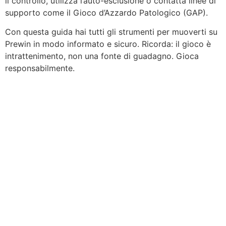
il controllo, utilizza l’auto-esclusione o contatta linee di
supporto come il Gioco d’Azzardo Patologico (GAP).
Con questa guida hai tutti gli strumenti per muoverti su
Prewin in modo informato e sicuro. Ricorda: il gioco è
intrattenimento, non una fonte di guadagno. Gioca
responsabilmente.