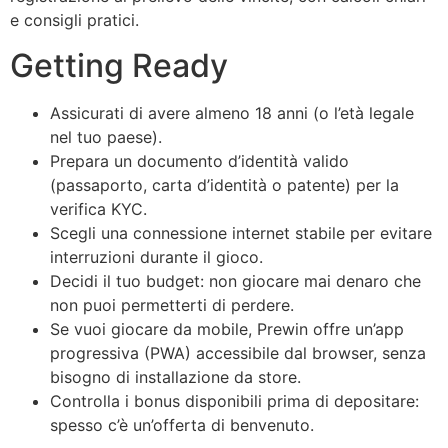
e consigli pratici.
Getting Ready
Assicurati di avere almeno 18 anni (o l’età legale
nel tuo paese).
Prepara un documento d’identità valido
(passaporto, carta d’identità o patente) per la
verifica KYC.
Scegli una connessione internet stabile per evitare
interruzioni durante il gioco.
Decidi il tuo budget: non giocare mai denaro che
non puoi permetterti di perdere.
Se vuoi giocare da mobile, Prewin offre un’app
progressiva (PWA) accessibile dal browser, senza
bisogno di installazione da store.
Controlla i bonus disponibili prima di depositare:
spesso c’è un’offerta di benvenuto.