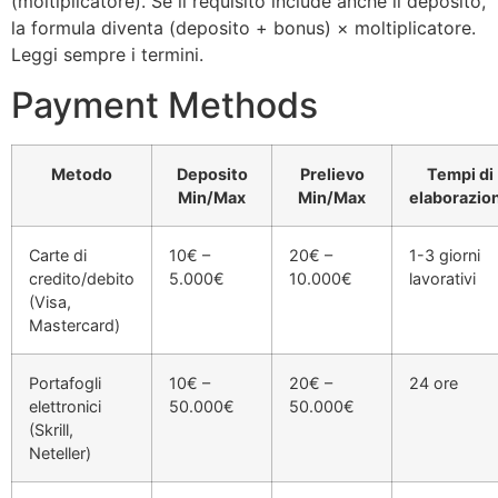
(moltiplicatore). Se il requisito include anche il deposito,
la formula diventa (deposito + bonus) × moltiplicatore.
Leggi sempre i termini.
Payment Methods
Metodo
Deposito
Prelievo
Tempi di
Min/Max
Min/Max
elaborazio
Carte di
10€ –
20€ –
1-3 giorni
credito/debito
5.000€
10.000€
lavorativi
(Visa,
Mastercard)
Portafogli
10€ –
20€ –
24 ore
elettronici
50.000€
50.000€
(Skrill,
Neteller)