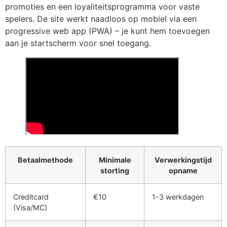
promoties en een loyaliteitsprogramma voor vaste
spelers. De site werkt naadloos op mobiel via een
progressive web app (PWA) – je kunt hem toevoegen
aan je startscherm voor snel toegang.
Betaalmethode
Minimale
Verwerkingstijd
storting
opname
Creditcard
€10
1-3 werkdagen
(Visa/MC)