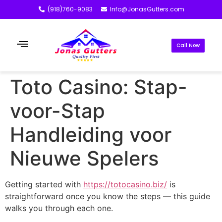
(918)760-9083
Info@JonasGutters.com
Call Now
Toto Casino: Stap-
voor-Stap
Handleiding voor
Nieuwe Spelers
Getting started with
https://totocasino.biz/
is
straightforward once you know the steps — this guide
walks you through each one.