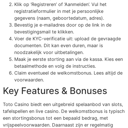
Klik op ‘Registreren’ of ‘Aanmelden’. Vul het
registratieformulier in met je persoonlijke
gegevens (naam, geboortedatum, adres).
Bevestig je e-mailadres door op de link in de
bevestigingsmail te klikken.
Voer de KYC-verificatie uit: upload de gevraagde
documenten. Dit kan even duren, maar is
noodzakelijk voor uitbetalingen.
Maak je eerste storting aan via de kassa. Kies een
betaalmethode en volg de instructies.
Claim eventueel de welkomstbonus. Lees altijd de
voorwaarden.
Key Features & Bonuses
Toto Casino biedt een uitgebreid spelaanbod van slots,
tafelspellen en live casino. De welkomstbonus is typisch
een stortingsbonus tot een bepaald bedrag, met
vrijspeelvoorwaarden. Daarnaast zijn er regelmatig