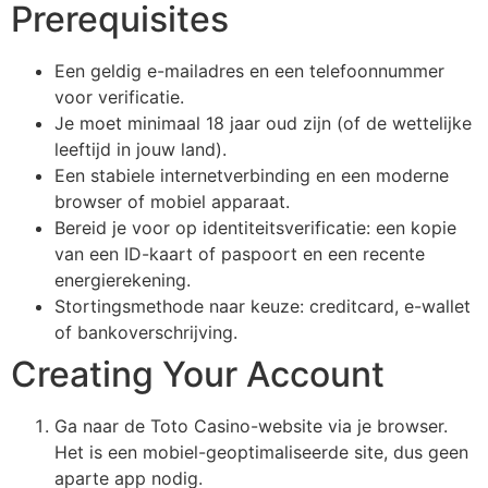
Prerequisites
Een geldig e-mailadres en een telefoonnummer
voor verificatie.
Je moet minimaal 18 jaar oud zijn (of de wettelijke
leeftijd in jouw land).
Een stabiele internetverbinding en een moderne
browser of mobiel apparaat.
Bereid je voor op identiteitsverificatie: een kopie
van een ID-kaart of paspoort en een recente
energierekening.
Stortingsmethode naar keuze: creditcard, e-wallet
of bankoverschrijving.
Creating Your Account
Ga naar de Toto Casino-website via je browser.
Het is een mobiel-geoptimaliseerde site, dus geen
aparte app nodig.