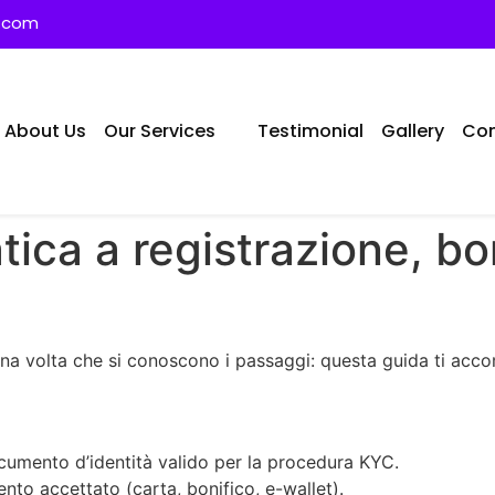
s.com
About Us
Our Services
Testimonial
Gallery
Con
tica a registrazione, b
na volta che si conoscono i passaggi: questa guida ti acco
ocumento d’identità valido per la procedura KYC.
to accettato (carta, bonifico, e-wallet).