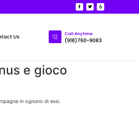
Call Anytime
tact Us
(918)760-9083
onus e gioco
mpagna in ognuno di essi.