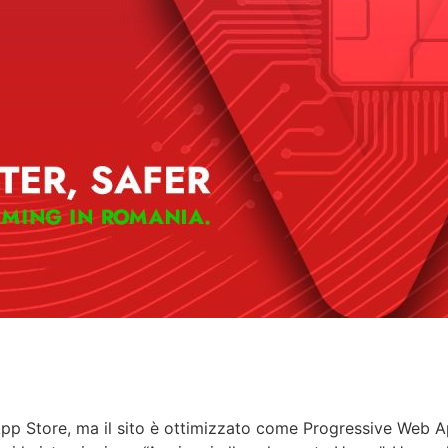
pp Store, ma il sito è ottimizzato come Progressive Web Ap