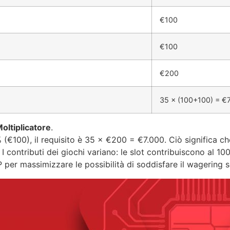
€100
€100
€200
35 × (100+100) = €
oltiplicatore
.
€100), il requisito è 35 × €200 = €7.000. Ciò significa ch
 I contributi dei giochi variano: le slot contribuiscono al 1
 per massimizzare le possibilità di soddisfare il wagering s