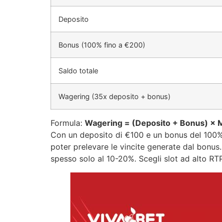
Deposito
Bonus (100% fino a €200)
Saldo totale
Wagering (35x deposito + bonus)
Formula:
Wagering = (Deposito + Bonus) × M
Con un deposito di €100 e un bonus del 100% (
poter prelevare le vincite generate dal bonus.
spesso solo al 10-20%. Scegli slot ad alto RTP