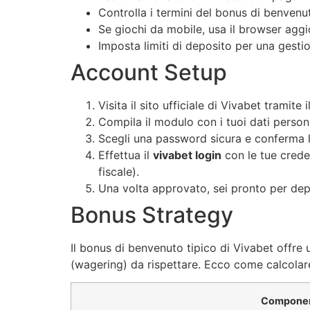
Controlla i termini del bonus di benvenut
Se giochi da mobile, usa il browser agg
Imposta limiti di deposito per una gesti
Account Setup
Visita il sito ufficiale di Vivabet tramite i
Compila il modulo con i tuoi dati person
Scegli una password sicura e conferma la 
Effettua il
vivabet login
con le tue creden
fiscale).
Una volta approvato, sei pronto per dep
Bonus Strategy
Il bonus di benvenuto tipico di Vivabet offr
(wagering) da rispettare. Ecco come calcolar
Compone