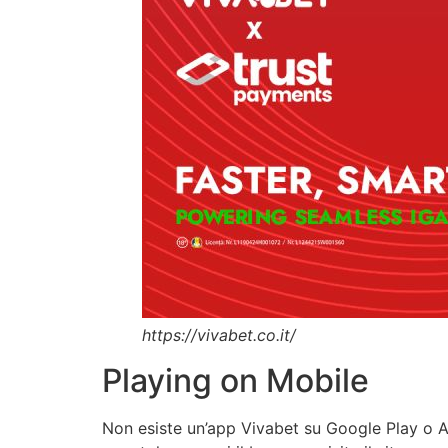
https://vivabet.co.it/
Playing on Mobile
Non esiste un’app Vivabet su Google Play o A