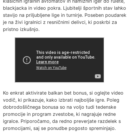
klasičnih igralnih avtomatov in namiznih iger do rulete,
blackjacka in video pokra. Ljubitelji športnih stav lahko
stavijo na priljubljene lige in turnirje. Poseben poudarek
je na živi igralnici z resničnimi delivci, ki poskrbi za
pristno izkušnjo.
Ko enkrat aktivirate balkan bet bonus, si oglejte video
vodič, ki prikazuje, kako izbrati najboljše igre. Poleg
dobrodošličnega bonusa so na voljo tudi tedenske
promocije in program zvestobe, ki nagrajuje redne
igralce. Priporočamo, da redno preverjate razdelek s
promocijami, saj se ponudbe pogosto spreminjajo.