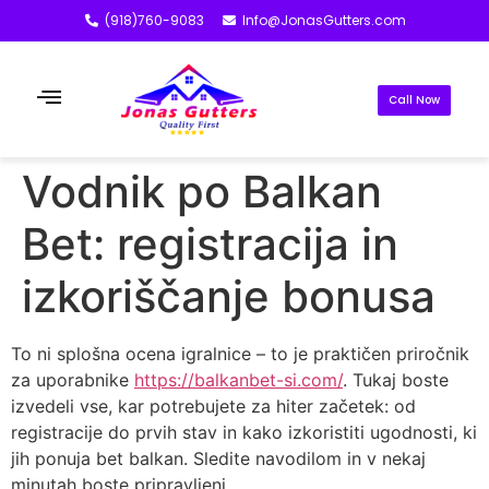
(918)760-9083
Info@JonasGutters.com
Call Now
Vodnik po Balkan
Bet: registracija in
izkoriščanje bonusa
To ni splošna ocena igralnice – to je praktičen priročnik
za uporabnike
https://balkanbet-si.com/
. Tukaj boste
izvedeli vse, kar potrebujete za hiter začetek: od
registracije do prvih stav in kako izkoristiti ugodnosti, ki
jih ponuja bet balkan. Sledite navodilom in v nekaj
minutah boste pripravljeni.