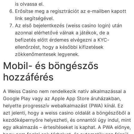
is olvassa el.
Erősítse meg a regisztrációt az e-mailben kapott
link segítségével.
Az első bejelentkezés (weiss casino login) után
azonnal elérhetővé válnak a játékok, de a
befizetés előtt érdemes elvégezni a KYC-
ellenőrzést, hogy a későbbi kifizetések
zökkenőmentesek legyenek.
Mobil- és böngészős
hozzáférés
A Weiss Casino nem rendelkezik natív alkalmazással a
Google Play vagy az Apple App Store áruházakban,
helyette progresszív webalkalmazást (PWA) kínál. Ez
azt jelenti, hogy a weiss casino oldalát a böngészőből a
kezdőképernyőre helyezheti, és onnantól úgy indul, mint
egy alkalmazás – értesítéseket is kaphat. A PWA előnye,