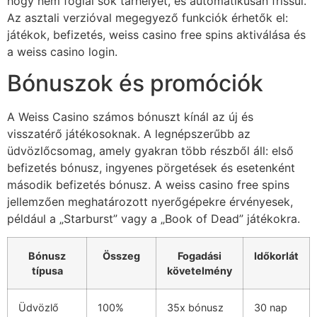
hogy nem foglal sok tárhelyet, és automatikusan frissül.
Az asztali verzióval megegyező funkciók érhetők el:
játékok, befizetés, weiss casino free spins aktiválása és
a weiss casino login.
Bónuszok és promóciók
A Weiss Casino számos bónuszt kínál az új és
visszatérő játékosoknak. A legnépszerűbb az
üdvözlőcsomag, amely gyakran több részből áll: első
befizetés bónusz, ingyenes pörgetések és esetenként
második befizetés bónusz. A weiss casino free spins
jellemzően meghatározott nyerőgépekre érvényesek,
például a „Starburst” vagy a „Book of Dead” játékokra.
Bónusz
Összeg
Fogadási
Időkorlát
típusa
követelmény
Üdvözlő
100%
35x bónusz
30 nap