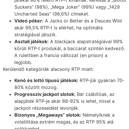
játékai 96% feletti RTP-t kínálnak. Keresse a „Blood
Suckers” (98%), „Mega Joker” (99%) vagy „1429
Uncharted Seas” (98,6%) címeket.
Videó póker:
A Jacks or Better és a Deuces Wild
akár 99,5% RTP-t is elérhet, ha optimális
stratégiával játszik.
Asztali játékok:
A blackjack alapstratégiával 99%
körüli RTP-t produkál, a baccarat szintén kedvező.
A rulettben a francia változat (en prison) a
legjobb.
Kerülendő kategóriák alacsony RTP miatt:
Kenó és lottó típusú játékok:
RTP-jük gyakran 70-
80% között mozog.
Progresszív jackpot slotok:
Bár csábítóak, az
alapjáték RTP-je akár 88-92% is lehet, mivel a
jackpot részesedést levonják.
Bizonyos „Megaways” slotok:
Némelyiknek a
volatilitása extrém magas, és az RTP 95% alá
csökkenhet.