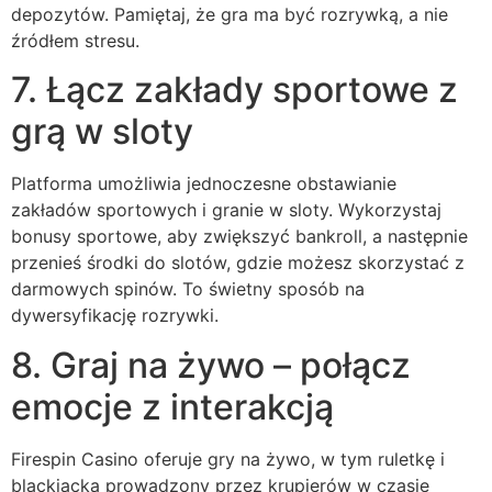
depozytów. Pamiętaj, że gra ma być rozrywką, a nie
źródłem stresu.
7. Łącz zakłady sportowe z
grą w sloty
Platforma umożliwia jednoczesne obstawianie
zakładów sportowych i granie w sloty. Wykorzystaj
bonusy sportowe, aby zwiększyć bankroll, a następnie
przenieś środki do slotów, gdzie możesz skorzystać z
darmowych spinów. To świetny sposób na
dywersyfikację rozrywki.
8. Graj na żywo – połącz
emocje z interakcją
Firespin Casino oferuje gry na żywo, w tym ruletkę i
blackjacka prowadzony przez krupierów w czasie