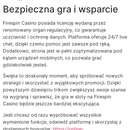
Bezpieczna gra i wsparcie
Firespin Casino posiada licencję wydaną przez
renomowany organ regulacyjny, co gwarantuje
uczciwość i ochronę danych. Platforma oferuje 24/7 live
chat, dzięki czemu pomoc jest zawsze pod ręką.
Dodatkowo, strona jest w pełni zoptymalizowana pod
kątem urządzeń mobilnych, co pozwala grać
gdziekolwiek jesteś.
Święta to doskonały moment, aby spróbować nowych
strategii i skorzystać z wyjątkowych promocji. Dzięki
powyższym dziesięciu trikom zwiększysz swoje szanse
na wygraną i sprawisz, że gra w sloty na Firespin
Casino będzie jeszcze bardziej ekscytująca.
Jeśli chcesz od razu wypróbować wszystkie
wymienione funkcje, odwiedź platformę i skorzystaj z
dostępnych bonusów:
https://online-