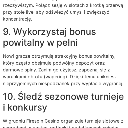
rzeczywistym. Połącz sesję w slotach z krótką przerwą
przy stole live, aby odświeżyć umysł i zwiększyć
koncentrację.
9. Wykorzystaj bonus
powitalny w pełni
Nowi gracze otrzymują atrakcyjny bonus powitalny,
który często obejmuje podwójny depozyt oraz
darmowe spiny. Zanim go użyjesz, zapoznaj się z
warunkami obrotu (wagering). Dzięki temu unikniesz
nieprzyjemnych niespodzianek przy wypłacie wygranej.
10. Śledź sezonowe turnieje
i konkursy
W grudniu Firespin Casino organizuje turnieje slotowe z
nagrodami w postaci gotówki i dodatkowych spinów.