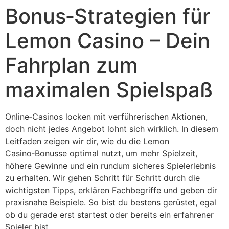
Bonus‑Strategien für
Lemon Casino – Dein
Fahrplan zum
maximalen Spielspaß
Online‑Casinos locken mit verführerischen Aktionen,
doch nicht jedes Angebot lohnt sich wirklich. In diesem
Leitfaden zeigen wir dir, wie du die Lemon
Casino‑Bonusse optimal nutzt, um mehr Spielzeit,
höhere Gewinne und ein rundum sicheres Spielerlebnis
zu erhalten. Wir gehen Schritt für Schritt durch die
wichtigsten Tipps, erklären Fachbegriffe und geben dir
praxisnahe Beispiele. So bist du bestens gerüstet, egal
ob du gerade erst startest oder bereits ein erfahrener
Spieler bist.