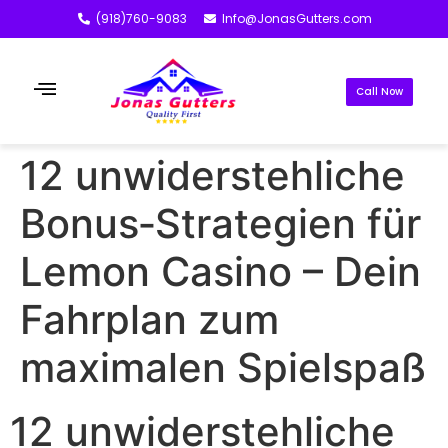
(918)760-9083
Info@JonasGutters.com
Call Now
12 unwiderstehliche
Bonus‑Strategien für
Lemon Casino – Dein
Fahrplan zum
maximalen Spielspaß
12 unwiderstehliche