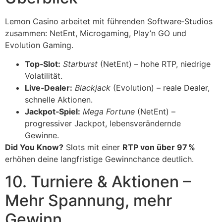
Lemon Casino arbeitet mit führenden Software‑Studios
zusammen: NetEnt, Microgaming, Play’n GO und
Evolution Gaming.
Top‑Slot:
Starburst
(NetEnt) – hohe RTP, niedrige
Volatilität.
Live‑Dealer:
Blackjack
(Evolution) – reale Dealer,
schnelle Aktionen.
Jackpot‑Spiel:
Mega Fortune
(NetEnt) –
progressiver Jackpot, lebensverändernde
Gewinne.
Did You Know?
Slots mit einer
RTP von über 97 %
erhöhen deine langfristige Gewinnchance deutlich.
10. Turniere & Aktionen –
Mehr Spannung, mehr
Gewinn