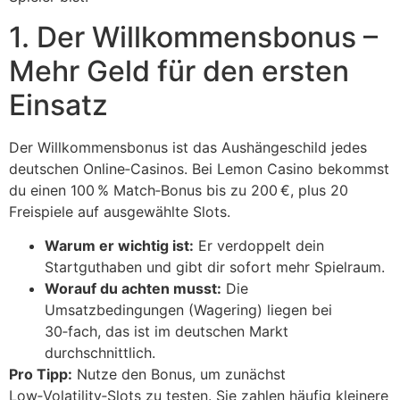
1. Der Willkommensbonus –
Mehr Geld für den ersten
Einsatz
Der Willkommensbonus ist das Aushängeschild jedes
deutschen Online‑Casinos. Bei Lemon Casino bekommst
du einen 100 % Match‑Bonus bis zu 200 €, plus 20
Freispiele auf ausgewählte Slots.
Warum er wichtig ist:
Er verdoppelt dein
Startguthaben und gibt dir sofort mehr Spielraum.
Worauf du achten musst:
Die
Umsatzbedingungen (Wagering) liegen bei
30‑fach, das ist im deutschen Markt
durchschnittlich.
Pro Tipp:
Nutze den Bonus, um zunächst
Low‑Volatility‑Slots zu testen. Sie zahlen häufig kleinere