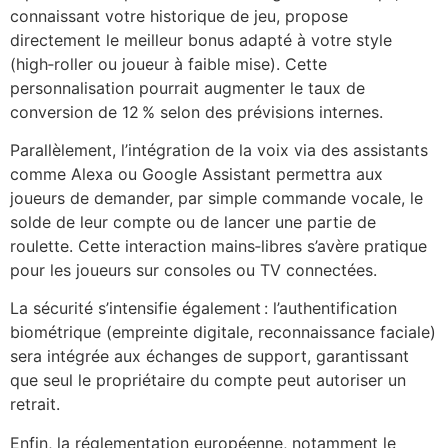
connaissant votre historique de jeu, propose
directement le meilleur bonus adapté à votre style
(high‑roller ou joueur à faible mise). Cette
personnalisation pourrait augmenter le taux de
conversion de 12 % selon des prévisions internes.
Parallèlement, l’intégration de la voix via des assistants
comme Alexa ou Google Assistant permettra aux
joueurs de demander, par simple commande vocale, le
solde de leur compte ou de lancer une partie de
roulette. Cette interaction mains‑libres s’avère pratique
pour les joueurs sur consoles ou TV connectées.
La sécurité s’intensifie également : l’authentification
biométrique (empreinte digitale, reconnaissance faciale)
sera intégrée aux échanges de support, garantissant
que seul le propriétaire du compte peut autoriser un
retrait.
Enfin, la réglementation européenne, notamment le