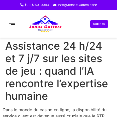
(918)760-9083
Info@JonasGutters.com
Call Now
Assistance 24 h/24
et 7 j/7 sur les sites
de jeu : quand l’IA
rencontre l’expertise
humaine
Dans le monde du casino en ligne, la disponibilité du
service client est devenue aussi cruciale que le RTP