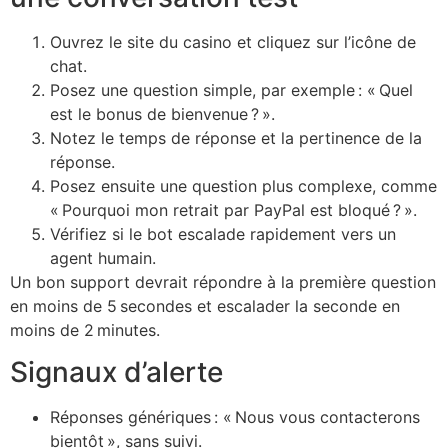
Ouvrez le site du casino et cliquez sur l’icône de
chat.
Posez une question simple, par exemple : « Quel
est le bonus de bienvenue ? ».
Notez le temps de réponse et la pertinence de la
réponse.
Posez ensuite une question plus complexe, comme
« Pourquoi mon retrait par PayPal est bloqué ? ».
Vérifiez si le bot escalade rapidement vers un
agent humain.
Un bon support devrait répondre à la première question
en moins de 5 secondes et escalader la seconde en
moins de 2 minutes.
Signaux d’alerte
Réponses génériques : « Nous vous contacterons
bientôt », sans suivi.