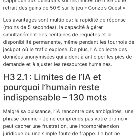
s’applique aux questions sur les limites de mise ou le
retrait des gains de 50 € sur le jeu « Gonzo’s Quest ».
Les avantages sont multiples : la rapidité de réponse
(moins de 5 secondes), la capacité à gérer
simultanément des centaines de requêtes et la
disponibilité permanente, même pendant les tournois de
jackpot où le trafic explose. De plus, l’IA collecte des
données anonymisées qui aident à anticiper les pics de
demande et à ajuster les ressources humaines.
H3 2.1 : Limites de l’IA et
pourquoi l’humain reste
indispensable – 130 mots
Malgré sa puissance, l’IA rencontre des ambiguïtés : une
phrase comme « Je ne comprends pas votre promo »
peut cacher une frustration, une incompréhension
juridique ou une simple faute de frappe. Le bot ne