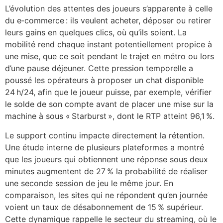
L’évolution des attentes des joueurs s’apparente à celle
du e‑commerce : ils veulent acheter, déposer ou retirer
leurs gains en quelques clics, où qu’ils soient. La
mobilité rend chaque instant potentiellement propice à
une mise, que ce soit pendant le trajet en métro ou lors
d’une pause déjeuner. Cette pression temporelle a
poussé les opérateurs à proposer un chat disponible
24 h/24, afin que le joueur puisse, par exemple, vérifier
le solde de son compte avant de placer une mise sur la
machine à sous « Starburst », dont le RTP atteint 96,1 %.
Le support continu impacte directement la rétention.
Une étude interne de plusieurs plateformes a montré
que les joueurs qui obtiennent une réponse sous deux
minutes augmentent de 27 % la probabilité de réaliser
une seconde session de jeu le même jour. En
comparaison, les sites qui ne répondent qu’en journée
voient un taux de désabonnement de 15 % supérieur.
Cette dynamique rappelle le secteur du streaming, où le