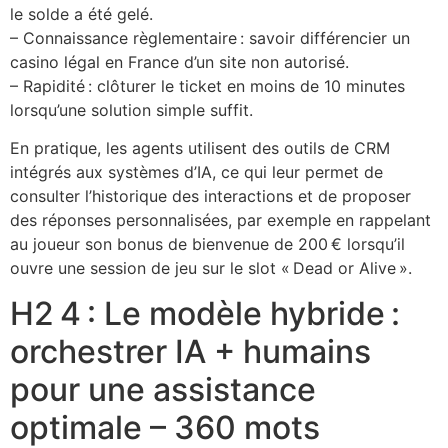
le solde a été gelé.
– Connaissance règlementaire : savoir différencier un
casino légal en France d’un site non autorisé.
– Rapidité : clôturer le ticket en moins de 10 minutes
lorsqu’une solution simple suffit.
En pratique, les agents utilisent des outils de CRM
intégrés aux systèmes d’IA, ce qui leur permet de
consulter l’historique des interactions et de proposer
des réponses personnalisées, par exemple en rappelant
au joueur son bonus de bienvenue de 200 € lorsqu’il
ouvre une session de jeu sur le slot « Dead or Alive ».
H2 4 : Le modèle hybride :
orchestrer IA + humains
pour une assistance
optimale – 360 mots