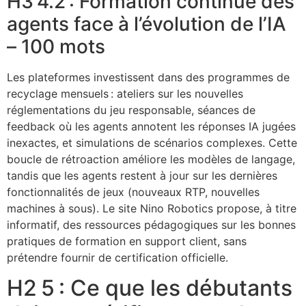
H3 4.2 : Formation continue des
agents face à l’évolution de l’IA
– 100 mots
Les plateformes investissent dans des programmes de
recyclage mensuels : ateliers sur les nouvelles
réglementations du jeu responsable, séances de
feedback où les agents annotent les réponses IA jugées
inexactes, et simulations de scénarios complexes. Cette
boucle de rétroaction améliore les modèles de langage,
tandis que les agents restent à jour sur les dernières
fonctionnalités de jeux (nouveaux RTP, nouvelles
machines à sous). Le site Nino Robotics propose, à titre
informatif, des ressources pédagogiques sur les bonnes
pratiques de formation en support client, sans
prétendre fournir de certification officielle.
H2 5 : Ce que les débutants