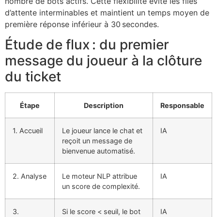
nombre de bots actifs. Cette flexibilité évite les files
d’attente interminables et maintient un temps moyen de
première réponse inférieur à 30 secondes.
Étude de flux : du premier
message du joueur à la clôture
du ticket
Étape
Description
Responsable
1. Accueil
Le joueur lance le chat et
IA
reçoit un message de
bienvenue automatisé.
2. Analyse
Le moteur NLP attribue
IA
un score de complexité.
3.
Si le score < seuil, le bot
IA