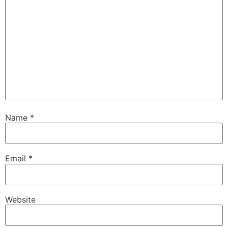
Name
*
Email
*
Website