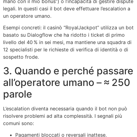
mano con il mio bonus”) o l’incapacità di gestire dispute
legali. In questi casi il bot deve effettuare l’escalation a
un operatore umano.
Esempi concreti: il casinò “RoyalJackpot” utilizza un bot
basato su Dialogflow che ha ridotto i ticket di primo
livello del 40 % in sei mesi, ma mantiene una squadra di
12 specialisti per le richieste di verifica di identità o di
sospetto frode.
3. Quando e perché passare
all’operatore umano – ≈ 250
parole
L’escalation diventa necessaria quando il bot non può
risolvere problemi ad alta complessità. I segnali più
comuni sono:
Pagamenti bloccati o reversali inattese.