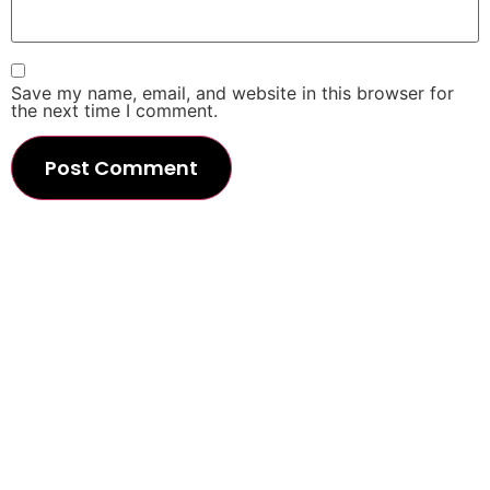
Save my name, email, and website in this browser for
the next time I comment.