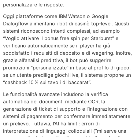
personalizzare le risposte.
Oggi piattaforme come IBM Watson o Google
Dialogflow alimentano i bot di casinò top‑level. Questi
sistemi riconoscono intenti complessi, ad esempio
“Voglio attivare il bonus free spin per Starburst” e
verificano automaticamente se il player ha già
soddisfatto i requisiti di deposito e di wagering. Inoltre,
grazie all’analisi predittiva, il bot può suggerire
promozioni “personalizzate” in base al profilo di gioco:
se un utente predilige giochi live, il sistema propone un
“cashback 10 % sui tavoli di baccarat”.
Le funzionalità avanzate includono la verifica
automatica dei documenti mediante OCR, la
generazione di ticket di supporto e l’integrazione con
sistemi di pagamento per confermare immediatamente
un prelievo. Tuttavia, l’AI ha limiti: errori di
interpretazione di linguaggi colloquiali (“mi serve una