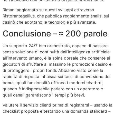
Rimani aggiornato su questi sviluppi attraverso
Ristorantegellius, che pubblica regolarmente analisi sui
casinò che adottano le tecnologie più avanzate.
Conclusione – ≈ 200 parole
Un supporto 24/7 ben orchestrato, capace di passare
senza soluzione di continuità dall’intelligenza artificiale
all’intervento umano, è la spina dorsale che consente ai
giocatori di sfruttare al massimo le promozioni casino e
di proteggere i propri fondi. Abbiamo visto come la
rapidità di risposta influisca sui tassi di conversione dei
bonus, quali funzionalità offrono i moderni chatbot,
quando è indispensabile parlare con un operatore e
quali canali garantiscono i tempi più brevi.
Valutare il servizio clienti prima di registrarsi – usando la
checklist proposta e testando una domanda standard –