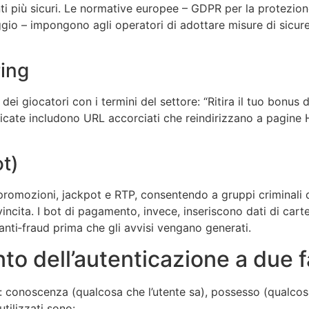
ti più sicuri. Le normative europee – GDPR per la protezio
aggio – impongono agli operatori di adottare misure di sic
ring
 dei giocatori con i termini del settore: “Ritira il tuo bonus 
icate includono URL accorciati che reindirizzano a pagine 
ot)
 promozioni, jackpot e RTP, consentendo a gruppi criminali
incita. I bot di pagamento, invece, inseriscono dati di carte
 anti‑fraud prima che gli avvisi vengano generati.
to dell’autenticazione a due f
ne: conoscenza (qualcosa che l’utente sa), possesso (qualcos
utilizzati sono: