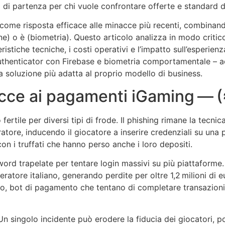
di partenza per chi vuole confrontare offerte e standard d
a come risposta efficace alle minacce più recenti, combina
 o è (biometria). Questo articolo analizza in modo critico 
stiche tecniche, i costi operativi e l’impatto sull’esperienz
 Authenticator con Firebase e biometria comportamentale –
 soluzione più adatta al proprio modello di business.
cce ai pagamenti iGaming — (
rtile per diversi tipi di frode. Il phishing rimane la tecnica
tore, inducendo il giocatore a inserire credenziali su una 
on i truffati che hanno perso anche i loro depositi.
sword trapelate per tentare login massivi su più piattaform
tore italiano, generando perdite per oltre 1,2 milioni di e
loso, bot di pagamento che tentano di completare transazioni
singolo incidente può erodere la fiducia dei giocatori, por