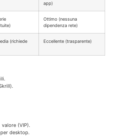
app)
erie
Ottimo (nessuna
tuite)
dipendenza rete)
dia (richiede
Eccellente (trasparente)
li.
rill).
valore (VIP).
 per desktop.