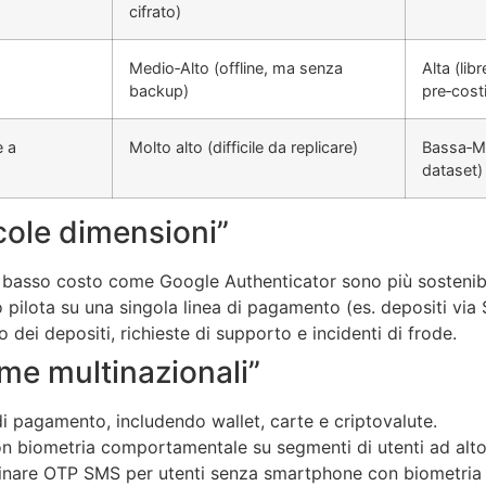
cifrato)
Medio‑Alto (offline, ma senza
Alta (libr
backup)
pre‑costi
e a
Molto alto (difficile da replicare)
Bassa‑Me
dataset)
cole dimensioni”
 a basso costo come Google Authenticator sono più sostenibi
 pilota su una singola linea di pagamento (es. depositi via Sk
dei depositi, richieste di supporto e incidenti di frode.
rme multinazionali”
 di pagamento, includendo wallet, carte e criptovalute.
on biometria comportamentale su segmenti di utenti ad alto 
binare OTP SMS per utenti senza smartphone con biometria