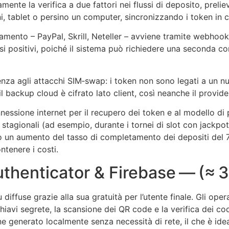
ente la verifica a due fattori nei flussi di deposito, prelie
ni, tablet o persino un computer, sincronizzando i token in c
amento – PayPal, Skrill, Neteller – avviene tramite webhook
lsi positivi, poiché il sistema può richiedere una seconda 
ienza agli attacchi SIM‑swap: i token non sono legati a un n
 il backup cloud è cifrato lato client, così neanche il provid
nessione internet per il recupero dei token e al modello di p
stagionali (ad esempio, durante i tornei di slot con jackpo
 un aumento del tasso di completamento dei depositi del 7 %
tenere i costi.
thenticator & Firebase — (≈ 
diffuse grazie alla sua gratuità per l’utente finale. Gli ope
hiavi segrete, la scansione dei QR code e la verifica dei cod
ene generato localmente senza necessità di rete, il che è id