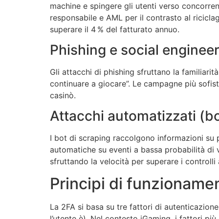
machine e spingere gli utenti verso concorren
responsabile e AML per il contrasto al ricicl
superare il 4 % del fatturato annuo.
Phishing e social enginee
Gli attacchi di phishing sfruttano la familiarità
continuare a giocare”. Le campagne più sofist
casinò.
Attacchi automatizzati (b
I bot di scraping raccolgono informazioni su
automatiche su eventi a bassa probabilità di v
sfruttando la velocità per superare i controlli
Principi di funzionamen
La 2FA si basa su tre fattori di autenticazio
l’utente è). Nel contesto iGaming, i fattori più 