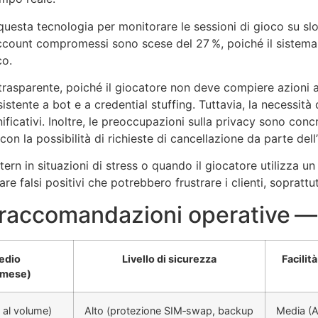
questa tecnologia per monitorare le sessioni di gioco su s
account compromessi sono scese del 27 %, poiché il sistema 
co.
trasparente, poiché il giocatore non deve compiere azioni agg
tente a bot e a credential stuffing. Tuttavia, la necessità 
ificativi. Inoltre, le preoccupazioni sulla privacy sono conc
on la possibilità di richieste di cancellazione da parte dell
attern in situazioni di stress o quando il giocatore utilizza 
are falsi positivi che potrebbero frustrare i clienti, sopratt
 raccomandazioni operative — 
edio
Livello di sicurezza
Facilit
/mese)
 al volume)
Alto (protezione SIM‑swap, backup
Media (A