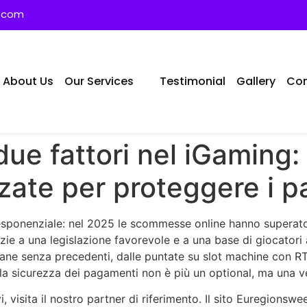
s.com
About Us
Our Services
Testimonial
Gallery
Con
ue fattori nel iGaming: 
nzate per proteggere i 
sponenziale: nel 2025 le scommesse online hanno superato i 
razie a una legislazione favorevole e a una base di giocator
iane senza precedenti, dalle puntate su slot machine con R
o, la sicurezza dei pagamenti non è più un optional, ma una v
i, visita il nostro partner di riferimento. Il sito Euregion