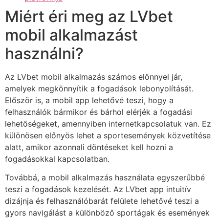
Miért éri meg az LVbet
mobil alkalmazást
használni?
Az LVbet mobil alkalmazás számos előnnyel jár,
amelyek megkönnyítik a fogadások lebonyolítását.
Először is, a mobil app lehetővé teszi, hogy a
felhasználók bármikor és bárhol elérjék a fogadási
lehetőségeket, amennyiben internetkapcsolatuk van. Ez
különösen előnyös lehet a sportesemények közvetítése
alatt, amikor azonnali döntéseket kell hozni a
fogadásokkal kapcsolatban.
Továbbá, a mobil alkalmazás használata egyszerűbbé
teszi a fogadások kezelését. Az LVbet app intuitív
dizájnja és felhasználóbarát felülete lehetővé teszi a
gyors navigálást a különböző sportágak és események