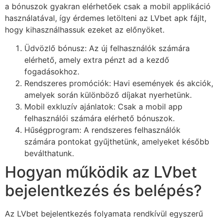
a bónuszok gyakran elérhetőek csak a mobil applikáció
használatával, így érdemes letölteni az LVbet apk fájlt,
hogy kihasználhassuk ezeket az előnyöket.
Üdvözlő bónusz: Az új felhasználók számára
elérhető, amely extra pénzt ad a kezdő
fogadásokhoz.
Rendszeres promóciók: Havi események és akciók,
amelyek során különböző díjakat nyerhetünk.
Mobil exkluzív ajánlatok: Csak a mobil app
felhasználói számára elérhető bónuszok.
Hűségprogram: A rendszeres felhasználók
számára pontokat gyűjthetünk, amelyeket később
beválthatunk.
Hogyan működik az LVbet
bejelentkezés és belépés?
Az LVbet bejelentkezés folyamata rendkívül egyszerű