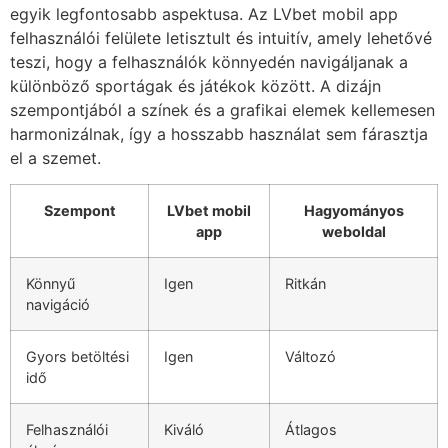
egyik legfontosabb aspektusa. Az LVbet mobil app
felhasználói felülete letisztult és intuitív, amely lehetővé
teszi, hogy a felhasználók könnyedén navigáljanak a
különböző sportágak és játékok között. A dizájn
szempontjából a színek és a grafikai elemek kellemesen
harmonizálnak, így a hosszabb használat sem fárasztja
el a szemet.
Szempont
LVbet mobil
Hagyományos
app
weboldal
Könnyű
Igen
Ritkán
navigáció
Gyors betöltési
Igen
Változó
idő
Felhasználói
Kiváló
Átlagos