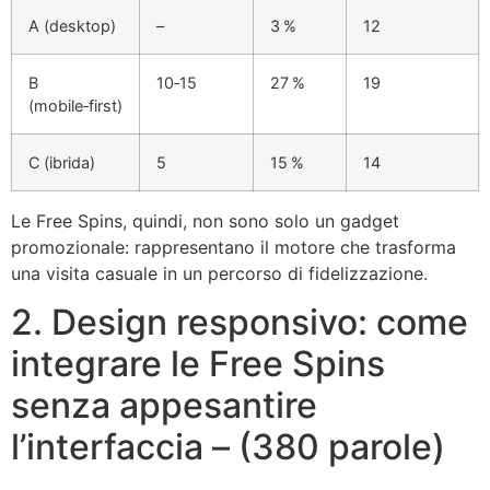
A (desktop)
–
3 %
12
B
10‑15
27 %
19
(mobile‑first)
C (ibrida)
5
15 %
14
Le Free Spins, quindi, non sono solo un gadget
promozionale: rappresentano il motore che trasforma
una visita casuale in un percorso di fidelizzazione.
2. Design responsivo: come
integrare le Free Spins
senza appesantire
l’interfaccia – (380 parole)