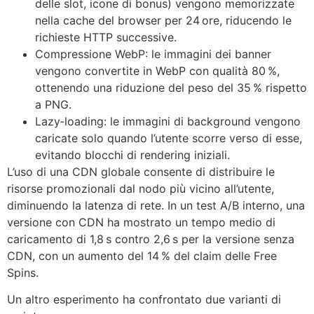
delle slot, icone di bonus) vengono memorizzate
nella cache del browser per 24 ore, riducendo le
richieste HTTP successive.
Compressione WebP: le immagini dei banner
vengono convertite in WebP con qualità 80 %,
ottenendo una riduzione del peso del 35 % rispetto
a PNG.
Lazy‑loading: le immagini di background vengono
caricate solo quando l’utente scorre verso di esse,
evitando blocchi di rendering iniziali.
L’uso di una CDN globale consente di distribuire le
risorse promozionali dal nodo più vicino all’utente,
diminuendo la latenza di rete. In un test A/B interno, una
versione con CDN ha mostrato un tempo medio di
caricamento di 1,8 s contro 2,6 s per la versione senza
CDN, con un aumento del 14 % del claim delle Free
Spins.
Un altro esperimento ha confrontato due varianti di