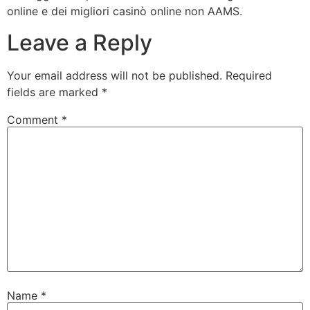
online e dei migliori casinò online non AAMS.
Leave a Reply
Your email address will not be published.
Required
fields are marked
*
Comment
*
Name
*