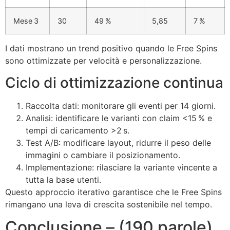
Mese 3
30
49 %
5,85
7 %
I dati mostrano un trend positivo quando le Free Spins
sono ottimizzate per velocità e personalizzazione.
Ciclo di ottimizzazione continua
Raccolta dati: monitorare gli eventi per 14 giorni.
Analisi: identificare le varianti con claim <15 % e
tempi di caricamento >2 s.
Test A/B: modificare layout, ridurre il peso delle
immagini o cambiare il posizionamento.
Implementazione: rilasciare la variante vincente a
tutta la base utenti.
Questo approccio iterativo garantisce che le Free Spins
rimangano una leva di crescita sostenibile nel tempo.
Conclusione – (190 parole)