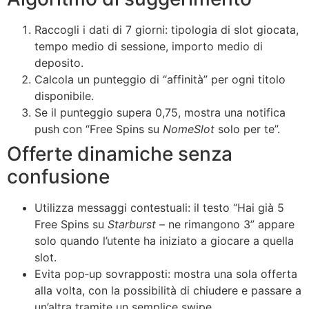
Raccogli i dati di 7 giorni: tipologia di slot giocata,
tempo medio di sessione, importo medio di
deposito.
Calcola un punteggio di “affinità” per ogni titolo
disponibile.
Se il punteggio supera 0,75, mostra una notifica
push con “Free Spins su
NomeSlot
solo per te”.
Offerte dinamiche senza
confusione
Utilizza messaggi contestuali: il testo “Hai già 5
Free Spins su
Starburst
– ne rimangono 3” appare
solo quando l’utente ha iniziato a giocare a quella
slot.
Evita pop‑up sovrapposti: mostra una sola offerta
alla volta, con la possibilità di chiudere e passare a
un’altra tramite un semplice swipe.