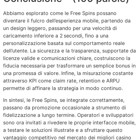
Abbiamo esplorato come le Free Spins possano
diventare il fulcro dell’esperienza mobile, partendo da
un design leggero, passando per una velocità di
caricamento inferiore a 2 secondi, fino a una
personalizzazione basata sul comportamento reale
dell’utente. La sicurezza e la trasparenza, supportate da
licenze valide e comunicazioni chiare, costruiscono la
fiducia necessaria per trasformare un semplice bonus in
una promessa di valore. Infine, la misurazione costante
attraverso KPI come claim rate, retention e ARPU
permette di affinare la strategia in modo continuo.
In sintesi, le Free Spins, se integrate correttamente,
passano da promozione occasionale a strumento di
fidelizzazione a lungo termine. Operatori e sviluppatori
sono ora invitati a rivedere le proprie interfacce mobile,
a testare le soluzioni illustrate e a sfruttare questo
vantaggio competitivo nel mercato dei migliori casino