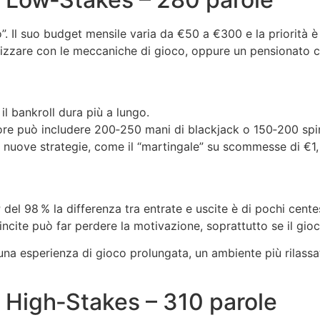
vo”. Il suo budget mensile varia da €50 a €300 e la priorità è
liarizzare con le meccaniche di gioco, oppure un pensionato 
il bankroll dura più a lungo.
ore può includere 200‑250 mani di blackjack o 150‑200 spin
e nuove strategie, come il “martingale” su scommesse di €1,
 del 98 % la differenza tra entrate e uscite è di pochi cente
incite può far perdere la motivazione, soprattutto se il gioca
 una esperienza di gioco prolungata, un ambiente più rilassato
e High‑Stakes – 310 parole