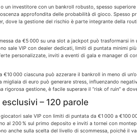
a o un investitore con un bankroll robusto, spesso superior
onoscenza approfondita delle probabilità di gioco. Spesso pr
er, dove la gestione del rischio è parte integrante della rout
mmessa da €5 000 su una slot a jackpot può trasformarsi in
ono sale VIP con dealer dedicati, limiti di puntata minimi più
fferte personalizzate, inviti a eventi di gala e manager di co
 a €10 000 ciascuna può azzerare il bankroll in meno di un’o
da migliaia di euro può generare stress, influenzando negat
 rigorosa gestione, è facile superare il “risk of ruin” e dove
s esclusivi – 120 parole
i giocatori sale VIP con limiti di puntata da €1 000 a €100 
ino al 200 % sul primo deposito e inviti a tornei con monte
ono anche sulla scelta del livello di scommessa, poiché il va