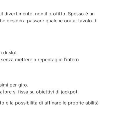
 il divertimento, non il profitto. Spesso è un
che desidera passare qualche ora al tavolo di
 di slot.
 senza mettere a repentaglio l’intero
simi per giro.
tore si fissa su obiettivi di jackpot.
 e la possibilità di affinare le proprie abilità