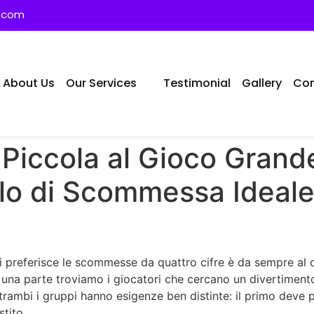
s.com
About Us
Our Services
Testimonial
Gallery
Con
Piccola al Gioco Gran
ello di Scommessa Ideal
hi preferisce le scommesse da quattro cifre è da sempre al c
a una parte troviamo i giocatori che cercano un divertimento
trambi i gruppi hanno esigenze ben distinte: il primo deve 
stito.