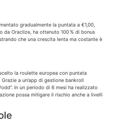
ementato gradualmente la puntata a €1,00,
o da Oraclize, ha ottenuto 100 % di bonus
mostrando che una crescita lenta ma costante è
 scelto la roulette europea con puntata
. Grazie a un’app di gestione bankroll
/odd”. In un periodo di 6 mesi ha realizzato
ione possa mitigare il rischio anche a livelli
ole