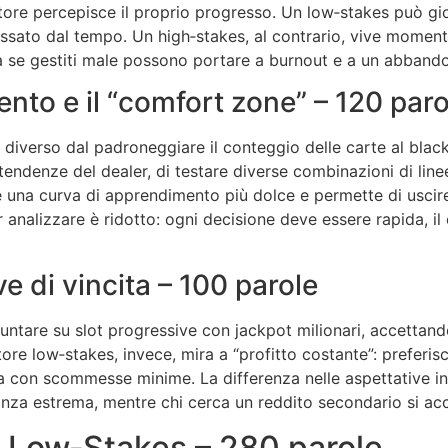
tore percepisce il proprio progresso. Un low‑stakes può gio
essato dal tempo. Un high‑stakes, al contrario, vive momenti 
a se gestiti male possono portare a burnout e a un abband
ento e il “comfort zone” – 120 paro
o diverso dal padroneggiare il conteggio delle carte al blackj
e tendenze del dealer, di testare diverse combinazioni di lin
e una curva di apprendimento più dolce e permette di uscir
r analizzare è ridotto: ogni decisione deve essere rapida, i
ive di vincita – 100 parole
untare su slot progressive con jackpot milionari, accettando
tore low‑stakes, invece, mira a “profitto costante”: preferis
 con scommesse minime. La differenza nelle aspettative infl
nza estrema, mentre chi cerca un reddito secondario si accon
re Low‑Stakes – 280 parole