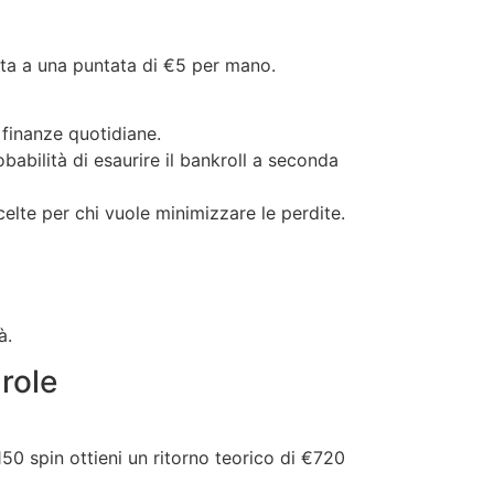
rta a una puntata di €5 per mano.
finanze quotidiane.
obabilità di esaurire il bankroll a seconda
elte per chi vuole minimizzare le perdite.
à.
role
150 spin ottieni un ritorno teorico di €720