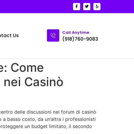
Call Anytime
tact Us
(918)760-9083
de: Come
e nei Casinò
entro delle discussioni nei forum di casinò
 a basso costo, da un’altra i professionisti
proteggere un budget limitato, il secondo