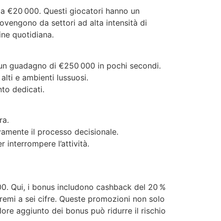
e a €20 000. Questi giocatori hanno un
ovengono da settori ad alta intensità di
ine quotidiana.
 un guadagno di €250 000 in pochi secondi.
 alti e ambienti lussuosi.
nto dedicati.
ra.
ivamente il processo decisionale.
r interrompere l’attività.
000. Qui, i bonus includono cashback del 20 %
premi a sei cifre. Queste promozioni non solo
lore aggiunto dei bonus può ridurre il rischio