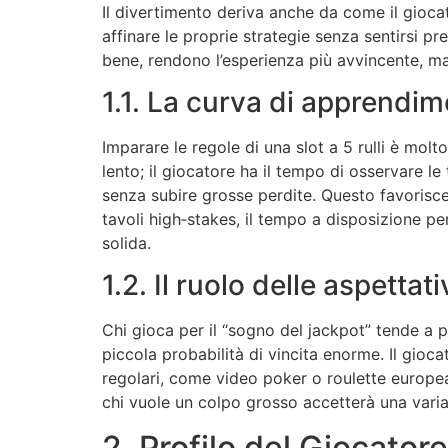
Il divertimento deriva anche da come il gioca
affinare le proprie strategie senza sentirsi pr
bene, rendono l’esperienza più avvincente, m
1.1. La curva di apprendim
Imparare le regole di una slot a 5 rulli è molt
lento; il giocatore ha il tempo di osservare l
senza subire grosse perdite. Questo favorisc
tavoli high‑stakes, il tempo a disposizione pe
solida.
1.2. Il ruolo delle aspettat
Chi gioca per il “sogno del jackpot” tende a p
piccola probabilità di vincita enorme. Il gioca
regolari, come video poker o roulette europea
chi vuole un colpo grosso accetterà una varia
2. Profilo del Giocato