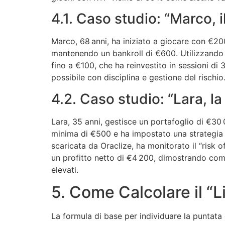
4.1. Caso studio: “Marco, 
Marco, 68 anni, ha iniziato a giocare con €2
mantenendo un bankroll di €600. Utilizzando 
fino a €100, che ha reinvestito in sessioni di
possibile con disciplina e gestione del rischio
4.2. Caso studio: “Lara, la
Lara, 35 anni, gestisce un portafoglio di €30 
minima di €500 e ha impostato una strategia di
scaricata da Oraclize, ha monitorato il “risk 
un profitto netto di €4 200, dimostrando come 
elevati.
5. Come Calcolare il “L
La formula di base per individuare la puntata 