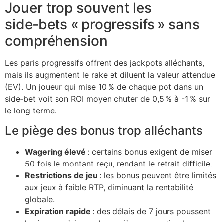
Jouer trop souvent les
side‑bets « progressifs » sans
compréhension
Les paris progressifs offrent des jackpots alléchants,
mais ils augmentent le rake et diluent la valeur attendue
(EV). Un joueur qui mise 10 % de chaque pot dans un
side‑bet voit son ROI moyen chuter de 0,5 % à -1 % sur
le long terme.
Le piège des bonus trop alléchants
Wagering élevé
: certains bonus exigent de miser
50 fois le montant reçu, rendant le retrait difficile.
Restrictions de jeu
: les bonus peuvent être limités
aux jeux à faible RTP, diminuant la rentabilité
globale.
Expiration rapide
: des délais de 7 jours poussent