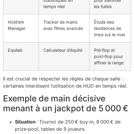
statistiques en
pour identifier
temps réel
les fuites
Hold’em
Tracker de mains
Étude des
Manager
avec filtres avancés
tendances de
mise sur le river
Equilab
Calculateur d’équité
Pré‑flop et
post‑flop pour
affiner la range
Il est crucial de respecter les règles de chaque salle :
certaines interdisent l’utilisation de HUD en temps réel.
Exemple de main décisive
menant à un jackpot de 5 000 €
Situation
: Tournoi de 250 € buy‑in, 8 000 € de
prize‑pool, tables de 9 joueurs.