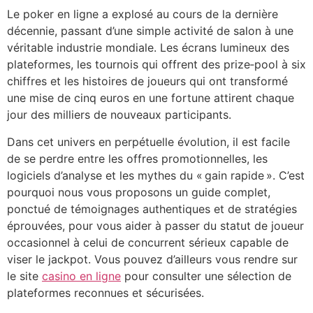
Le poker en ligne a explosé au cours de la dernière
décennie, passant d’une simple activité de salon à une
véritable industrie mondiale. Les écrans lumineux des
plateformes, les tournois qui offrent des prize‑pool à six
chiffres et les histoires de joueurs qui ont transformé
une mise de cinq euros en une fortune attirent chaque
jour des milliers de nouveaux participants.
Dans cet univers en perpétuelle évolution, il est facile
de se perdre entre les offres promotionnelles, les
logiciels d’analyse et les mythes du « gain rapide ». C’est
pourquoi nous vous proposons un guide complet,
ponctué de témoignages authentiques et de stratégies
éprouvées, pour vous aider à passer du statut de joueur
occasionnel à celui de concurrent sérieux capable de
viser le jackpot. Vous pouvez d’ailleurs vous rendre sur
le site
casino en ligne
pour consulter une sélection de
plateformes reconnues et sécurisées.