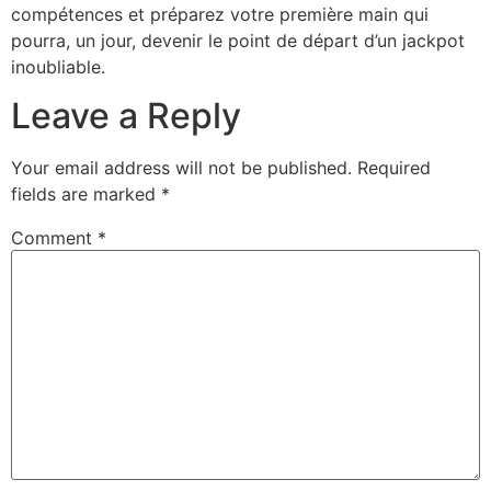
compétences et préparez votre première main qui
pourra, un jour, devenir le point de départ d’un jackpot
inoubliable.
Leave a Reply
Your email address will not be published.
Required
fields are marked
*
Comment
*