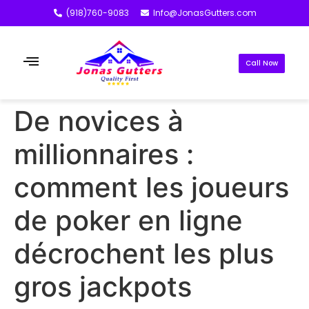
(918)760-9083
Info@JonasGutters.com
Call Now
De novices à
millionnaires :
comment les joueurs
de poker en ligne
décrochent les plus
gros jackpots