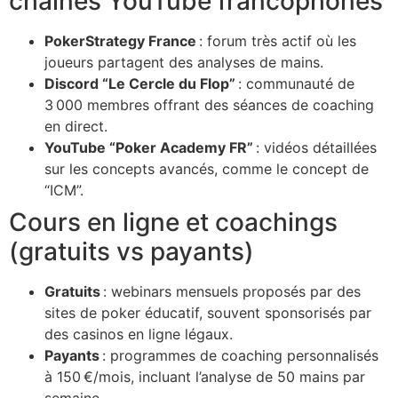
chaînes YouTube francophones
PokerStrategy France
: forum très actif où les
joueurs partagent des analyses de mains.
Discord “Le Cercle du Flop”
: communauté de
3 000 membres offrant des séances de coaching
en direct.
YouTube “Poker Academy FR”
: vidéos détaillées
sur les concepts avancés, comme le concept de
“ICM”.
Cours en ligne et coachings
(gratuits vs payants)
Gratuits
: webinars mensuels proposés par des
sites de poker éducatif, souvent sponsorisés par
des casinos en ligne légaux.
Payants
: programmes de coaching personnalisés
à 150 €/mois, incluant l’analyse de 50 mains par
semaine.