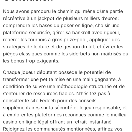
Nous avons parcouru le chemin qui mène d’une partie
récréative à un jackpot de plusieurs milliers d’euros :
comprendre les bases du poker en ligne, choisir une
plateforme sécurisée, gérer sa bankroll avec rigueur,
repérer les tournois à gros prize‑pool, appliquer des
stratégies de lecture et de gestion du tilt, et éviter les
pièges classiques comme les side‑bets non maîtrisés ou
les bonus trop exigeants.
Chaque joueur débutant possède le potentiel de
transformer une petite mise en une main gagnante, à
condition de suivre une méthodologie structurée et de
s’entourer de ressources fiables. N’hésitez pas à
consulter le site Fedeeh pour des conseils
supplémentaires sur la sécurité et le jeu responsable, et
à explorer les plateformes reconnues comme le meilleur
casino en ligne légal offrant un retrait instantané.
Rejoignez les communautés mentionnées, affinez vos