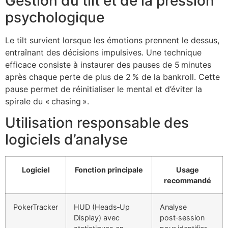
Gestion du tilt et de la pression
psychologique
Le tilt survient lorsque les émotions prennent le dessus,
entraînant des décisions impulsives. Une technique
efficace consiste à instaurer des pauses de 5 minutes
après chaque perte de plus de 2 % de la bankroll. Cette
pause permet de réinitialiser le mental et d’éviter la
spirale du « chasing ».
Utilisation responsable des
logiciels d’analyse
Logiciel
Fonction principale
Usage
recommandé
PokerTracker
HUD (Heads‑Up
Analyse
Display) avec
post‑session