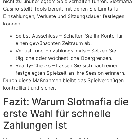
nicht zu unüberlegtem Spielverhalten führen. Slotmafia
Casino stellt Tools bereit, mit denen Sie Limits für
Einzahlungen, Verluste und Sitzungsdauer festlegen
können.
Selbst‑Ausschluss – Schalten Sie Ihr Konto für
einen gewünschten Zeitraum ab.
Verlust‑ und Einzahlungslimits – Setzen Sie
tägliche oder wöchentliche Obergrenzen.
Reality‑Checks – Lassen Sie sich nach einer
festgelegten Spielzeit an Ihre Session erinnern.
Durch diese Maßnahmen bleibt das Spielvergnügen
kontrolliert und sicher.
Fazit: Warum Slotmafia die
erste Wahl für schnelle
Zahlungen ist