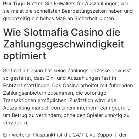
Pro Tipp:
Nutzen Sie E‑Wallets für Auszahlungen, weil
sie meist die schnellsten Bearbeitungszeiten haben und
gleichzeitig ein hohes Maß an Sicherheit bieten.
Wie Slotmafia Casino die
Zahlungsgeschwindigkeit
optimiert
Slotmafia Casino hat seine Zahlungsprozesse bewusst
so gestaltet, dass Ein- und Auszahlungen fast in
Echtzeit stattfinden. Das Casino arbeitet mit führenden
Zahlungsanbietern zusammen, die sofortige
Transaktionen ermöglichen. Zusätzlich wird jede
Auszahlung manuell von einem internen Team geprüft,
um Betrug zu verhindern, ohne den Spieler unnötig zu
verzögern.
Ein weiterer Pluspunkt ist die 24/7‑Live‑Support, der