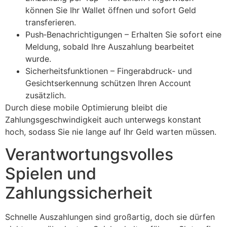
können Sie Ihr Wallet öffnen und sofort Geld
transferieren.
Push‑Benachrichtigungen – Erhalten Sie sofort eine
Meldung, sobald Ihre Auszahlung bearbeitet
wurde.
Sicherheitsfunktionen – Fingerabdruck‑ und
Gesichtserkennung schützen Ihren Account
zusätzlich.
Durch diese mobile Optimierung bleibt die
Zahlungsgeschwindigkeit auch unterwegs konstant
hoch, sodass Sie nie lange auf Ihr Geld warten müssen.
Verantwortungsvolles
Spielen und
Zahlungssicherheit
Schnelle Auszahlungen sind großartig, doch sie dürfen