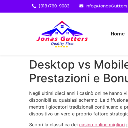
(918)760-9083
Info@JonasGutter
Home
Desktop vs Mobile
Prestazioni e Bon
Negli ultimi dieci anni i casinò online hanno 
disponibili su qualsiasi schermo. La diffusion
mentre i giocatori tradizionali continuano a p
dispositivo un vero e proprio fattore strategi
Scopri la classifica dei
casino online migliori
p