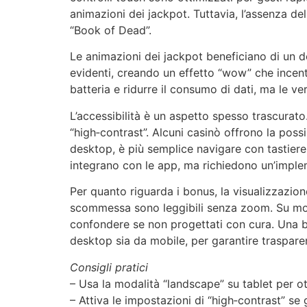
animazioni dei jackpot. Tuttavia, l’assenza de
“Book of Dead”.
Le animazioni dei jackpot beneficiano di un de
evidenti, creando un effetto “wow” che incent
batteria e ridurre il consumo di dati, ma le v
L’accessibilità è un aspetto spesso trascurat
“high‑contrast”. Alcuni casinò offrono la possib
desktop, è più semplice navigare con tastiere 
integrano con le app, ma richiedono un’impleme
Per quanto riguarda i bonus, la visualizzazione
scommessa sono leggibili senza zoom. Su mobi
confondere se non progettati con cura. Una bu
desktop sia da mobile, per garantire traspare
Consigli pratici
– Usa la modalità “landscape” su tablet per ot
– Attiva le impostazioni di “high‑contrast” se g