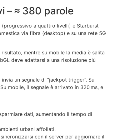
vi – ≈ 380 parole
(progressivo a quattro livelli) e Starburst
omestica via fibra (desktop) e su una rete 5G
risultato, mentre su mobile la media è salita
ebGL deve adattarsi a una risoluzione più
 invia un segnale di “jackpot trigger”. Su
Su mobile, il segnale è arrivato in 320 ms, e
risparmiare dati, aumentando il tempo di
mbienti urbani affollati.
incronizzarsi con il server per aggiornare il