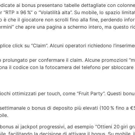
edicate ai bonus presentano tabelle dettagliate con colonne 
er “RTP ≥ 96 %” o “Volatilità alta”. Su mobile, lo spazio limi
io è che il giocatore non scrolli fino alla fine, perdendo inf
termini” che apre una pagina a schermo intero, ma questo r
lice click su “Claim”. Alcuni operatori richiedono l’inserim
p prolungato per confermare il claim. Alcune promozioni “mo
iona il codice con la fotocamera del telefono per sbloccar
 giochi ottimizzati per touch, come “Fruit Party”. Questi bon
.
ettimanale o bonus di deposito più elevati (100 % fino a €
ile.
 bonus ai jackpot progressivi, ad esempio “Ottieni 20 giri g
le, facilitando la decisione di attivare il bonus. Su mobile,