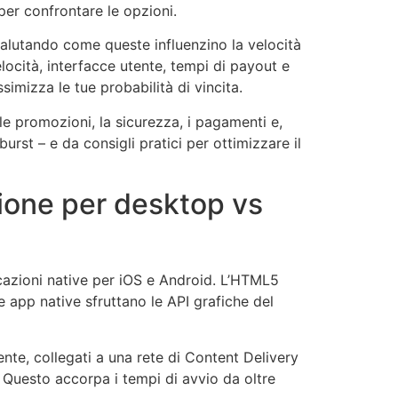
 per confrontare le opzioni.
 valutando come queste influenzino la velocità
elocità, interfacce utente, tempi di payout e
imizza le tue probabilità di vincita.
 le promozioni, la sicurezza, i pagamenti e,
rst – e da consigli pratici per ottimizzare il
zione per desktop vs
icazioni native per iOS e Android. L’HTML5
 app native sfruttano le API grafiche del
mente, collegati a una rete di Content Delivery
e. Questo accorpa i tempi di avvio da oltre