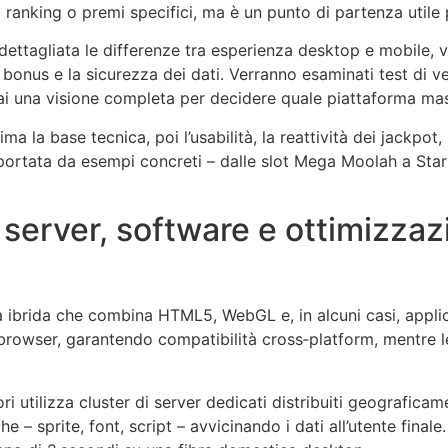
i ranking o premi specifici, ma è un punto di partenza utile
 dettagliata le differenze tra esperienza desktop e mobile,
i bonus e la sicurezza dei dati. Verranno esaminati test di v
ai una visione completa per decidere quale piattaforma mass
a la base tecnica, poi l’usabilità, la reattività dei jackpot,
portata da esempi concreti – dalle slot Mega Moolah a Starbu
: server, software e ottimizza
ra ibrida che combina HTML5, WebGL e, in alcuni casi, appl
 browser, garantendo compatibilità cross‑platform, mentre le
ri utilizza cluster di server dedicati distribuiti geografica
 – sprite, font, script – avvicinando i dati all’utente final