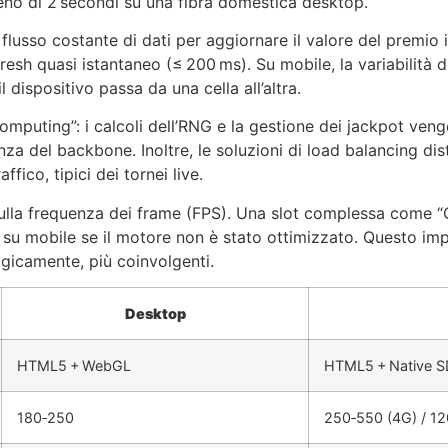
no di 2 secondi su una fibra domestica desktop.
flusso costante di dati per aggiornare il valore del premio
esh quasi istantaneo (≤ 200 ms). Su mobile, la variabilità d
 dispositivo passa da una cella all’altra.
mputing”: i calcoli dell’RNG e la gestione dei jackpot vengo
za del backbone. Inoltre, le soluzioni di load balancing dis
ffico, tipici dei tornei live.
ce sulla frequenza dei frame (FPS). Una slot complessa com
 mobile se il motore non è stato ottimizzato. Questo impatt
ogicamente, più coinvolgenti.
Desktop
HTML5 + WebGL
HTML5 + Native 
180‑250
250‑550 (4G) / 1