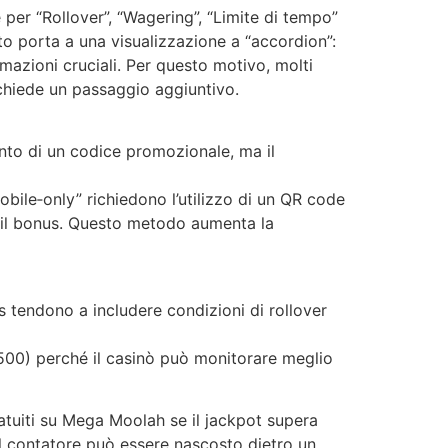
per “Rollover”, “Wagering”, “Limite di tempo”
tato porta a una visualizzazione a “accordion”:
ormazioni cruciali. Per questo motivo, molti
ichiede un passaggio aggiuntivo.
ento di un codice promozionale, ma il
bile‑only” richiedono l’utilizzo di un QR code
e il bonus. Questo metodo aumenta la
us tendono a includere condizioni di rollover
500) perché il casinò può monitorare meglio
ratuiti su Mega Moolah se il jackpot supera
 il contatore può essere nascosto dietro un