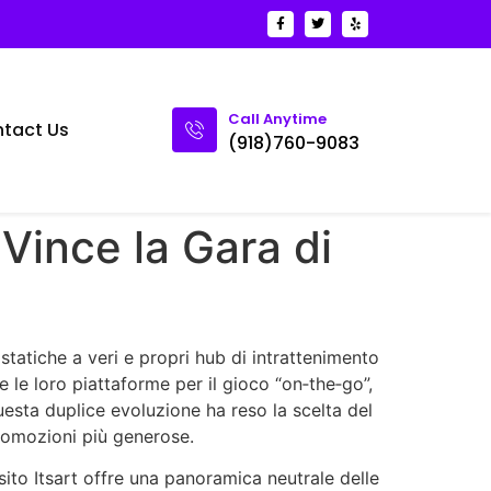
Call Anytime
tact Us
(918)760-9083
Vince la Gara di
statiche a veri e propri hub di intrattenimento
e le loro piattaforme per il gioco “on‑the‑go”,
uesta duplice evoluzione ha reso la scelta del
promozioni più generose.
 sito Itsart offre una panoramica neutrale delle