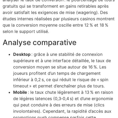
gratuits qui se transforment en gains retirables après
avoir satisfait les exigences de mise (wagering). Des
études internes réalisées par plusieurs casinos montrent
que la conversion moyenne oscille entre 12 % et 18 %
selon le support utilisé.
Analyse comparative
Desktop
: grâce à une stabilité de connexion
supérieure et à une interface détaillée, le taux de
conversion moyen se situe autour de 16 %. Les
joueurs profitent d’un temps de chargement
inférieur à 0,2 s, ce qui réduit le risque de « spin
timeout » et permet d’enchaîner plus de tours.
Mobile
: le taux chute légèrement à 13 % en raison
de légères latences (0,3‑0,4 s) et d’une ergonomie
qui peut conduire à des erreurs de mise (clics
involontaires). Cependant, la rapidité d’accès aux
promotions push compense parfois cette