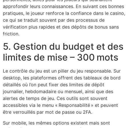
approfondir leurs connaissances. En suivant ces bonnes
pratiques, le joueur renforce la confiance dans le casino,
ce qui se traduit souvent par des processus de
vérification plus rapides et des dépôts de bonus sans
friction.
5. Gestion du budget et des
limites de mise – 300 mots
Le contrôle du jeu est un pilier du jeu responsable. Sur
desktop, les plateformes offrent des tableaux de bord
détaillés où l’on peut fixer des limites de dépôt
journalier, hebdomadaire ou mensuel, ainsi que des
alertes de temps de jeu. Ces outils sont souvent
accessibles via le menu « Responsabilité » et peuvent
être verrouillés par mot de passe ou 2FA.
Sur mobile, les mêmes options existent mais sont