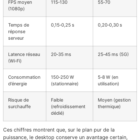
FPS moyen
115‑130
55‑70
(1080p)
Temps de
0,15‑0,25 s
0,20‑0,30 s
réponse
serveur
Latence réseau
20‑35 ms
25‑45 ms (5G)
(Wi‑Fi)
Consommation
150‑250 W
5‑8 W (en
d’énergie
(stationnaire)
utilisation)
Risque de
Faible
Moyen (gestion
surchauffe
(refroidissement
thermique)
dédié)
Ces chiffres montrent que, sur le plan pur de la
puissance, le desktop conserve un avantage certain,