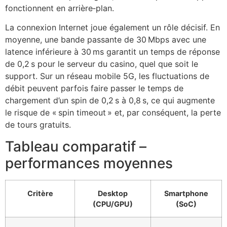
fonctionnent en arrière‑plan.
La connexion Internet joue également un rôle décisif. En
moyenne, une bande passante de 30 Mbps avec une
latence inférieure à 30 ms garantit un temps de réponse
de 0,2 s pour le serveur du casino, quel que soit le
support. Sur un réseau mobile 5G, les fluctuations de
débit peuvent parfois faire passer le temps de
chargement d’un spin de 0,2 s à 0,8 s, ce qui augmente
le risque de « spin timeout » et, par conséquent, la perte
de tours gratuits.
Tableau comparatif –
performances moyennes
Critère
Desktop
Smartphone
(CPU/GPU)
(SoC)