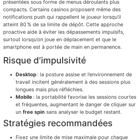
présentées sous forme de menus déroulants plus
compacts. Certains casinos proposent même des
notifications push qui rappellent le joueur lorsqu’il
atteint 80 % de sa limite de dépôt. Cette approche
proactive aide à éviter les dépassements impulsifs,
surtout lorsqu’on joue en déplacement et que le
smartphone est à portée de main en permanence.
Risque d’impulsivité
Desktop
: la posture assise et l’environnement de
travail incitent généralement à des sessions plus
longues mais plus réfléchies.
Mobile
: la portabilité favorise les sessions courtes
et fréquentes, augmentant le danger de cliquer sur
un
free spin
sans analyser le budget restant.
Stratégies recommandées
Fixez une limite de mise maximale pour chaque