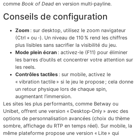
comme
Book of Dead
en version multi‑payline.
Conseils de configuration
Zoom
: sur desktop, utilisez le zoom navigateur
(Ctrl + ou -). Un niveau de 110 % rend les chiffres
plus lisibles sans sacrifier la visibilité du jeu.
Mode plein écran
: activez-le (F11) pour éliminer
les barres d’outils et concentrer votre attention sur
les reels.
Contrôles tactiles
: sur mobile, activez le
« vibration tactile » si le jeu le propose ; cela donne
un retour physique lors de chaque spin,
augmentant l’immersion.
Les sites les plus performants, comme Betway ou
Unibet, offrent une version « Desktop‑Only » avec des
options de personnalisation avancées (choix du thème
sombre, affichage du RTP en temps réel). Sur mobile, la
même plateforme propose une version « Lite » qui