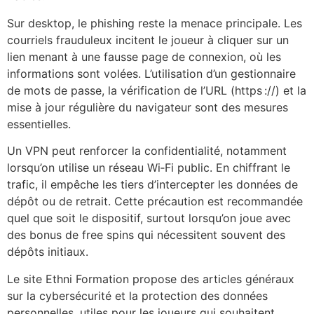
Sur desktop, le phishing reste la menace principale. Les
courriels frauduleux incitent le joueur à cliquer sur un
lien menant à une fausse page de connexion, où les
informations sont volées. L’utilisation d’un gestionnaire
de mots de passe, la vérification de l’URL (https ://) et la
mise à jour régulière du navigateur sont des mesures
essentielles.
Un VPN peut renforcer la confidentialité, notamment
lorsqu’on utilise un réseau Wi‑Fi public. En chiffrant le
trafic, il empêche les tiers d’intercepter les données de
dépôt ou de retrait. Cette précaution est recommandée
quel que soit le dispositif, surtout lorsqu’on joue avec
des bonus de free spins qui nécessitent souvent des
dépôts initiaux.
Le site Ethni Formation propose des articles généraux
sur la cybersécurité et la protection des données
personnelles, utiles pour les joueurs qui souhaitent