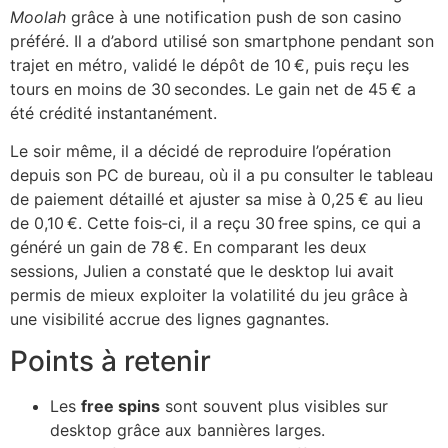
Moolah
grâce à une notification push de son casino
préféré. Il a d’abord utilisé son smartphone pendant son
trajet en métro, validé le dépôt de 10 €, puis reçu les
tours en moins de 30 secondes. Le gain net de 45 € a
été crédité instantanément.
Le soir même, il a décidé de reproduire l’opération
depuis son PC de bureau, où il a pu consulter le tableau
de paiement détaillé et ajuster sa mise à 0,25 € au lieu
de 0,10 €. Cette fois‑ci, il a reçu 30 free spins, ce qui a
généré un gain de 78 €. En comparant les deux
sessions, Julien a constaté que le desktop lui avait
permis de mieux exploiter la volatilité du jeu grâce à
une visibilité accrue des lignes gagnantes.
Points à retenir
Les
free spins
sont souvent plus visibles sur
desktop grâce aux bannières larges.