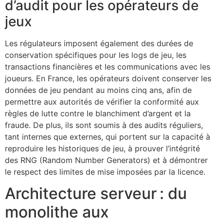
d’audit pour les opérateurs de
jeux
Les régulateurs imposent également des durées de
conservation spécifiques pour les logs de jeu, les
transactions financières et les communications avec les
joueurs. En France, les opérateurs doivent conserver les
données de jeu pendant au moins cinq ans, afin de
permettre aux autorités de vérifier la conformité aux
règles de lutte contre le blanchiment d’argent et la
fraude. De plus, ils sont soumis à des audits réguliers,
tant internes que externes, qui portent sur la capacité à
reproduire les historiques de jeu, à prouver l’intégrité
des RNG (Random Number Generators) et à démontrer
le respect des limites de mise imposées par la licence.
Architecture serveur : du
monolithe aux