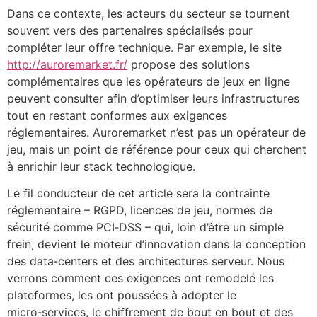
Dans ce contexte, les acteurs du secteur se tournent
souvent vers des partenaires spécialisés pour
compléter leur offre technique. Par exemple, le site
http://auroremarket.fr/
propose des solutions
complémentaires que les opérateurs de jeux en ligne
peuvent consulter afin d’optimiser leurs infrastructures
tout en restant conformes aux exigences
réglementaires. Auroremarket n’est pas un opérateur de
jeu, mais un point de référence pour ceux qui cherchent
à enrichir leur stack technologique.
Le fil conducteur de cet article sera la contrainte
réglementaire – RGPD, licences de jeu, normes de
sécurité comme PCI‑DSS – qui, loin d’être un simple
frein, devient le moteur d’innovation dans la conception
des data‑centers et des architectures serveur. Nous
verrons comment ces exigences ont remodelé les
plateformes, les ont poussées à adopter le
micro‑services, le chiffrement de bout en bout et des