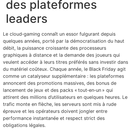
des plateformes
leaders
Le cloud‑gaming connaît un essor fulgurant depuis
quelques années, porté par la démocratisation du haut
débit, la puissance croissante des processeurs
graphiques à distance et la demande des joueurs qui
veulent accéder à leurs titres préférés sans investir dans
du matériel coûteux. Chaque année, le Black Friday agit
comme un catalyseur supplémentaire : les plateformes
annoncent des promotions massives, des bonus de
lancement de jeux et des packs « tout‑en‑un » qui
attirent des millions d’utilisateurs en quelques heures. Le
trafic monte en flèche, les serveurs sont mis à rude
épreuve et les opérateurs doivent jongler entre
performance instantanée et respect strict des
obligations légales.