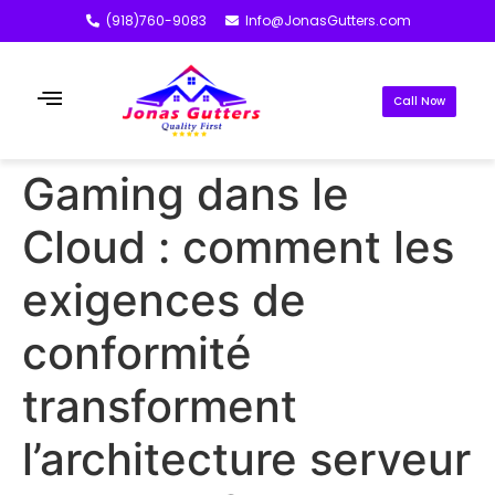
(918)760-9083
Info@JonasGutters.com
Call Now
Gaming dans le
Cloud : comment les
exigences de
conformité
transforment
l’architecture serveur