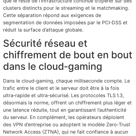
que le reste de l’infrastructure continue d’opérer sur des
clusters distincts pour le streaming et le matchmaking.
Cette séparation répond aux exigences de
segmentation de données imposées par le PCI‑DSS et
réduit la surface d’attaque globale.
Sécurité réseau et
chiffrement de bout en bout
dans le cloud‑gaming
Dans le cloud‑gaming, chaque milliseconde compte. Le
trafic entre le client et le serveur doit être à la fois
ultra‑rapide et ultra‑sécurisé. Les protocoles TLS 1.3,
désormais la norme, offrent un chiffrement plus léger et
une latence réduite, tout en garantissant l’authenticité
du serveur. En complément, les opérateurs déploient
des VPN d’entreprise ou adoptent le modèle Zero‑Trust
Network Access (ZTNA), qui ne fait confiance à aucun