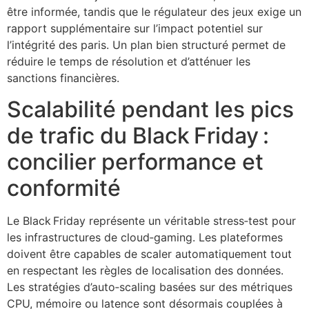
être informée, tandis que le régulateur des jeux exige un
rapport supplémentaire sur l’impact potentiel sur
l’intégrité des paris. Un plan bien structuré permet de
réduire le temps de résolution et d’atténuer les
sanctions financières.
Scalabilité pendant les pics
de trafic du Black Friday :
concilier performance et
conformité
Le Black Friday représente un véritable stress‑test pour
les infrastructures de cloud‑gaming. Les plateformes
doivent être capables de scaler automatiquement tout
en respectant les règles de localisation des données.
Les stratégies d’auto‑scaling basées sur des métriques
CPU, mémoire ou latence sont désormais couplées à