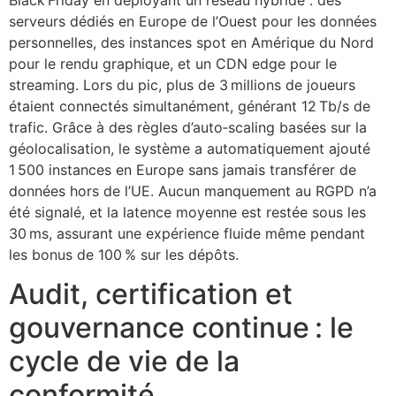
serveurs dédiés en Europe de l’Ouest pour les données
personnelles, des instances spot en Amérique du Nord
pour le rendu graphique, et un CDN edge pour le
streaming. Lors du pic, plus de 3 millions de joueurs
étaient connectés simultanément, générant 12 Tb/s de
trafic. Grâce à des règles d’auto‑scaling basées sur la
géolocalisation, le système a automatiquement ajouté
1 500 instances en Europe sans jamais transférer de
données hors de l’UE. Aucun manquement au RGPD n’a
été signalé, et la latence moyenne est restée sous les
30 ms, assurant une expérience fluide même pendant
les bonus de 100 % sur les dépôts.
Audit, certification et
gouvernance continue : le
cycle de vie de la
conformité