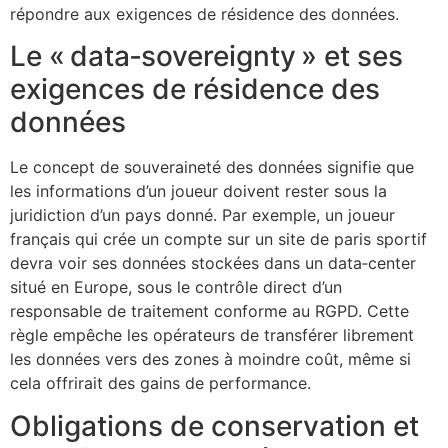
répondre aux exigences de résidence des données.
Le « data‑sovereignty » et ses
exigences de résidence des
données
Le concept de souveraineté des données signifie que
les informations d’un joueur doivent rester sous la
juridiction d’un pays donné. Par exemple, un joueur
français qui crée un compte sur un site de paris sportif
devra voir ses données stockées dans un data‑center
situé en Europe, sous le contrôle direct d’un
responsable de traitement conforme au RGPD. Cette
règle empêche les opérateurs de transférer librement
les données vers des zones à moindre coût, même si
cela offrirait des gains de performance.
Obligations de conservation et