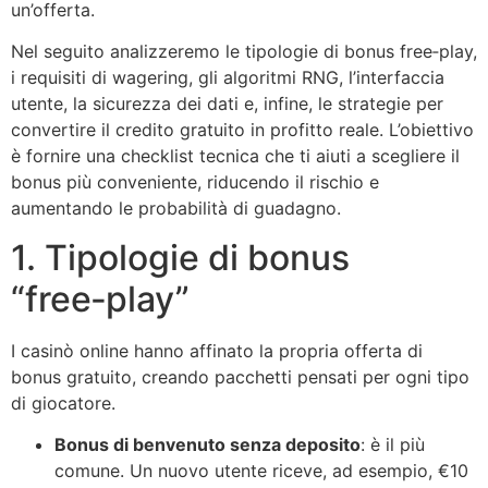
un’offerta.
Nel seguito analizzeremo le tipologie di bonus free‑play,
i requisiti di wagering, gli algoritmi RNG, l’interfaccia
utente, la sicurezza dei dati e, infine, le strategie per
convertire il credito gratuito in profitto reale. L’obiettivo
è fornire una checklist tecnica che ti aiuti a scegliere il
bonus più conveniente, riducendo il rischio e
aumentando le probabilità di guadagno.
1. Tipologie di bonus
“free‑play”
I casinò online hanno affinato la propria offerta di
bonus gratuito, creando pacchetti pensati per ogni tipo
di giocatore.
Bonus di benvenuto senza deposito
: è il più
comune. Un nuovo utente riceve, ad esempio, €10