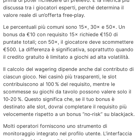
prima di poter richiedere un prelievo. È la metrica più
discussa tra i giocatori esperti, perché determina il
valore reale di un’offerta free‑play.
Le percentuali più comuni sono 15×, 30× e 50×. Un
bonus da €10 con requisito 15× richiede €150 di
puntate totali; con 50×, il giocatore deve scommettere
€500. La differenza è significativa, soprattutto quando
il credito gratuito è limitato a giochi ad alta volatilità.
Il calcolo del wagering dipende anche dal contributo di
ciascun gioco. Nei casinò più trasparenti, le slot
contribuiscono al 100 % del requisito, mentre le
scommesse su giochi da tavolo possono valere solo il
10‑20 %. Questo significa che, se il tuo bonus è
destinato alle slot, dovrai completare il requisito più
velocemente rispetto a un bonus “no‑risk” su blackjack.
Molti operatori forniscono uno strumento di
monitoraggio integrato nel profilo utente. L’interfaccia