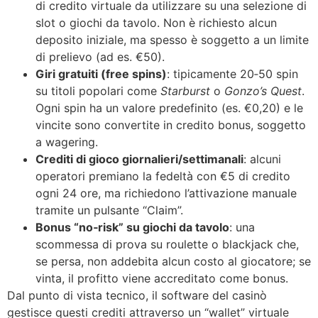
di credito virtuale da utilizzare su una selezione di
slot o giochi da tavolo. Non è richiesto alcun
deposito iniziale, ma spesso è soggetto a un limite
di prelievo (ad es. €50).
Giri gratuiti (free spins)
: tipicamente 20‑50 spin
su titoli popolari come
Starburst
o
Gonzo’s Quest
.
Ogni spin ha un valore predefinito (es. €0,20) e le
vincite sono convertite in credito bonus, soggetto
a wagering.
Crediti di gioco giornalieri/settimanali
: alcuni
operatori premiano la fedeltà con €5 di credito
ogni 24 ore, ma richiedono l’attivazione manuale
tramite un pulsante “Claim”.
Bonus “no‑risk” su giochi da tavolo
: una
scommessa di prova su roulette o blackjack che,
se persa, non addebita alcun costo al giocatore; se
vinta, il profitto viene accreditato come bonus.
Dal punto di vista tecnico, il software del casinò
gestisce questi crediti attraverso un “wallet” virtuale