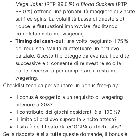
Mega Joker
(RTP 99,0 %) o
Blood Suckers
(RTP
98,0 %) offrono una probabilità maggiore di vincite
sui free spins. La volatilità bassa di queste slot
riduce le fluttuazioni improvvise, facilitando il
completamento del wagering.
Timing del cash‑out
: una volta raggiunto il 75 %
del requisito, valuta di effettuare un prelievo
parziale. Questo ti protegge da eventuali perdite
successive e ti consente di reinvestire solo la
parte necessaria per completare il resto del
wagering.
Checklist tecnica per valutare un bonus free‑play:
Il bonus è soggetto a un requisito di wagering
inferiore a 30×?
Il contributo dei giochi desiderati è al 100 %?
Il limite di prelievo supera le vincite attese?
Il sito è certificato da eCOGRA o iTech Labs?
Se la risposta è sì a tutte queste domande, il bonus è