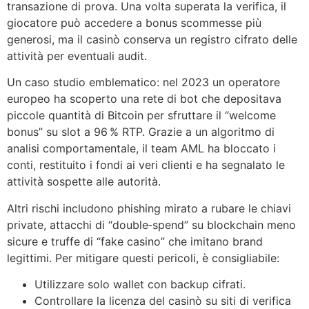
transazione di prova. Una volta superata la verifica, il
giocatore può accedere a bonus scommesse più
generosi, ma il casinò conserva un registro cifrato delle
attività per eventuali audit.
Un caso studio emblematico: nel 2023 un operatore
europeo ha scoperto una rete di bot che depositava
piccole quantità di Bitcoin per sfruttare il “welcome
bonus” su slot a 96 % RTP. Grazie a un algoritmo di
analisi comportamentale, il team AML ha bloccato i
conti, restituito i fondi ai veri clienti e ha segnalato le
attività sospette alle autorità.
Altri rischi includono phishing mirato a rubare le chiavi
private, attacchi di “double‑spend” su blockchain meno
sicure e truffe di “fake casino” che imitano brand
legittimi. Per mitigare questi pericoli, è consigliabile:
Utilizzare solo wallet con backup cifrati.
Controllare la licenza del casinò su siti di verifica