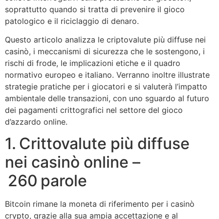
soprattutto quando si tratta di prevenire il gioco
patologico e il riciclaggio di denaro.
Questo articolo analizza le criptovalute più diffuse nei
casinò, i meccanismi di sicurezza che le sostengono, i
rischi di frode, le implicazioni etiche e il quadro
normativo europeo e italiano. Verranno inoltre illustrate
strategie pratiche per i giocatori e si valuterà l’impatto
ambientale delle transazioni, con uno sguardo al futuro
dei pagamenti crittografici nel settore del gioco
d’azzardo online.
1. Crittovalute più diffuse
nei casinò online –
260 parole
Bitcoin rimane la moneta di riferimento per i casinò
crypto, grazie alla sua ampia accettazione e al