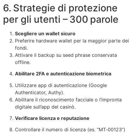
6. Strategie di protezione
per gli utenti – 300 parole
Scegliere un wallet sicuro
Preferire hardware wallet per la maggior parte dei
fondi.
Attivare il backup su seed phrase conservata
offline.
Abilitare 2FA e autenticazione biometrica
Utilizzare app di autenticazione (Google
Authenticator, Authy).
Abilitare il riconoscimento facciale o l’impronta
digitale sull’app del casinò.
Verificare licenza e reputazione
Controllare il numero di licenza (es. “MT‑00123”)