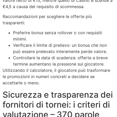
valore netto di €15, mentre quello di Casinò B scende a
€4,5 a causa del requisito di scommessa.
Raccomandazioni per scegliere le offerte più
trasparenti:
Preferire bonus senza rollover o con requisiti
minimi.
Verificare il limite di prelievo: un bonus che non
può essere prelevato interamente perde valore.
Controllare la data di scadenza: offerte a breve
termine aumentano la pressione sul giocatore.
Utilizzando il calcolatore, il giocatore può trasformare
le promozioni in numeri concreti e decidere se
accettarle o meno.
Sicurezza e trasparenza dei
fornitori di tornei: i criteri di
valutazione – 370 parole