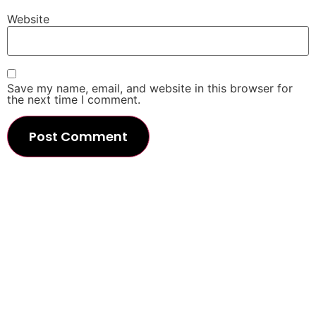
Website
Save my name, email, and website in this browser for
the next time I comment.