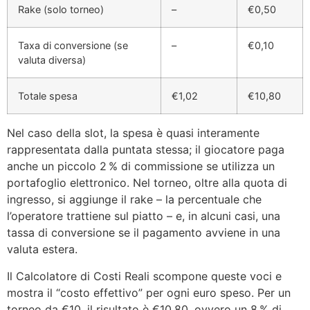
Rake (solo torneo)
–
€0,50
Taxa di conversione (se
–
€0,10
valuta diversa)
Totale spesa
€1,02
€10,80
Nel caso della slot, la spesa è quasi interamente
rappresentata dalla puntata stessa; il giocatore paga
anche un piccolo 2 % di commissione se utilizza un
portafoglio elettronico. Nel torneo, oltre alla quota di
ingresso, si aggiunge il rake – la percentuale che
l’operatore trattiene sul piatto – e, in alcuni casi, una
tassa di conversione se il pagamento avviene in una
valuta estera.
Il Calcolatore di Costi Reali scompone queste voci e
mostra il “costo effettivo” per ogni euro speso. Per un
torneo da €10, il risultato è €10,80, ovvero un 8 % di