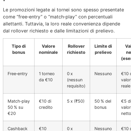
Le promozioni legate ai tornei sono spesso presentate
come “free‑entry” o “match‑play” con percentuali
allettanti. Tuttavia, la loro reale convenienza dipende
dal rollover richiesto e dalle limitazioni di prelievo.
Tipo di
Valore
Rollover
Limite di
Va
bonus
nominale
richiesto
prelievo
ne
(ese
Free‑entry
1 torneo
0 x
Nessuno
€10 
da €10
(nessun
valo
requisito)
reale
Match‑play
€10 di
5 x (₹50)
50 % del
€5 d
50 % su
credito
bonus
valo
€20
nett
Cashback
€10
0 x
Nessuno
€10 