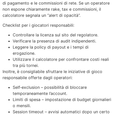
di pagamento e le commissioni di rete. Se un operatore
non espone chiaramente rake, tax e commissioni, il
calcolatore segnala un “alert di opacità”.
Checklist per i giocatori responsabili:
Controllare la licenza sul sito del regolatore.
Verificare la presenza di audit indipendenti.
Leggere la policy di payout e i tempi di
erogazione.
Utilizzare il calcolatore per confrontare costi reali
tra più tornei.
Inoltre, è consigliabile sfruttare le iniziative di gioco
responsabile offerte dagli operatori:
Self‑exclusion – possibilità di bloccare
temporaneamente l’account.
Limiti di spesa – impostazione di budget giornalieri
o mensili.
Session timeout – avvisi automatici dopo un certo