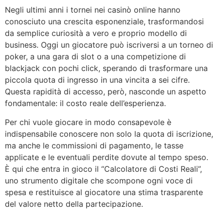
Negli ultimi anni i tornei nei casinò online hanno
conosciuto una crescita esponenziale, trasformandosi
da semplice curiosità a vero e proprio modello di
business. Oggi un giocatore può iscriversi a un torneo di
poker, a una gara di slot o a una competizione di
blackjack con pochi click, sperando di trasformare una
piccola quota di ingresso in una vincita a sei cifre.
Questa rapidità di accesso, però, nasconde un aspetto
fondamentale: il costo reale dell’esperienza.
Per chi vuole giocare in modo consapevole è
indispensabile conoscere non solo la quota di iscrizione,
ma anche le commissioni di pagamento, le tasse
applicate e le eventuali perdite dovute al tempo speso.
È qui che entra in gioco il “Calcolatore di Costi Reali”,
uno strumento digitale che scompone ogni voce di
spesa e restituisce al giocatore una stima trasparente
del valore netto della partecipazione.