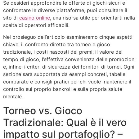
Se desideri approfondire le offerte di giochi sicuri e
confrontare le diverse piattaforme, puoi consultare il
sito di
casino online
, una risorsa utile per orientarti nella
scelta di operatori affidabili.
Nel prosieguo dell’articolo esamineremo cinque aspetti
chiave: il confronto diretto tra torneo e gioco
tradizionale, i costi nascosti dei premi, il valore del
tempo di gioco, l’effettiva convenienza delle promozioni
e, infine, i criteri di sicurezza dei fornitori di tornei. Ogni
sezione sarà supportata da esempi concreti, tabelle
comparate e consigli pratici per chi vuole mantenere il
controllo sul proprio bankroll e sulla propria salute
mentale.
Torneo vs. Gioco
Tradizionale: Qual è il vero
impatto sul portafoglio? –