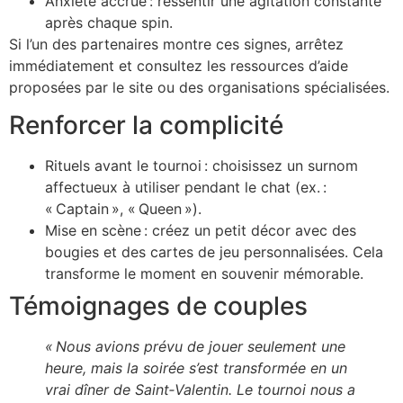
Anxiété accrue : ressentir une agitation constante
après chaque spin.
Si l’un des partenaires montre ces signes, arrêtez
immédiatement et consultez les ressources d’aide
proposées par le site ou des organisations spécialisées.
Renforcer la complicité
Rituels avant le tournoi : choisissez un surnom
affectueux à utiliser pendant le chat (ex. :
« Captain », « Queen »).
Mise en scène : créez un petit décor avec des
bougies et des cartes de jeu personnalisées. Cela
transforme le moment en souvenir mémorable.
Témoignages de couples
« Nous avions prévu de jouer seulement une
heure, mais la soirée s’est transformée en un
vrai dîner de Saint‑Valentin. Le tournoi nous a