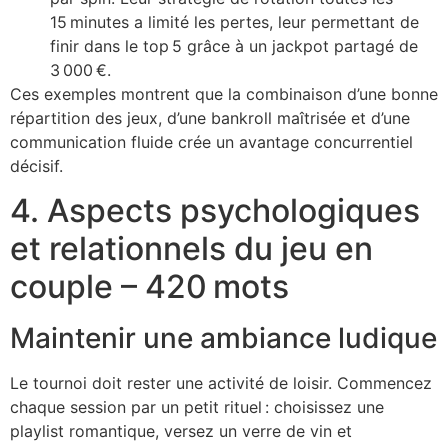
15 minutes a limité les pertes, leur permettant de
finir dans le top 5 grâce à un jackpot partagé de
3 000 €.
Ces exemples montrent que la combinaison d’une bonne
répartition des jeux, d’une bankroll maîtrisée et d’une
communication fluide crée un avantage concurrentiel
décisif.
4. Aspects psychologiques
et relationnels du jeu en
couple – 420 mots
Maintenir une ambiance ludique
Le tournoi doit rester une activité de loisir. Commencez
chaque session par un petit rituel : choisissez une
playlist romantique, versez un verre de vin et