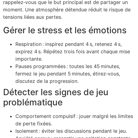
rappelez‑vous que le but principal est de partager un
moment. Une atmosphère détendue réduit le risque de
tensions liées aux pertes.
Gérer le stress et les émotions
Respiration : inspirez pendant 4 s, retenez 4 s,
expirez 4 s. Répétez trois fois avant chaque mise
importante.
Pauses programmées : toutes les 45 minutes,
fermez le jeu pendant 5 minutes, étirez‑vous,
discutez de la progression.
Détecter les signes de jeu
problématique
Comportement compulsif : jouer malgré les limites
de perte fixées.
Isolement : éviter les discussions pendant le jeu.