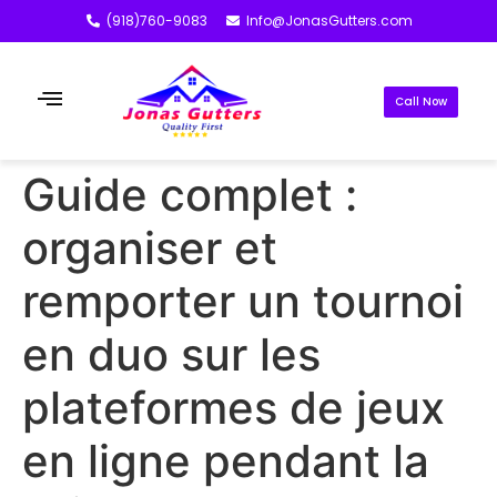
(918)760-9083
Info@JonasGutters.com
Call Now
Guide complet :
organiser et
remporter un tournoi
en duo sur les
plateformes de jeux
en ligne pendant la