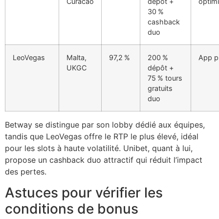
Curacao
dépôt +
optim
30 %
cashback
duo
LeoVegas
Malta,
97,2 %
200 %
App p
UKGC
dépôt +
75 % tours
gratuits
duo
Betway se distingue par son lobby dédié aux équipes,
tandis que LeoVegas offre le RTP le plus élevé, idéal
pour les slots à haute volatilité. Unibet, quant à lui,
propose un cashback duo attractif qui réduit l’impact
des pertes.
Astuces pour vérifier les
conditions de bonus