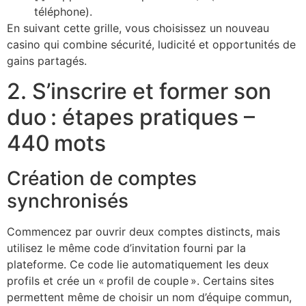
téléphone).
En suivant cette grille, vous choisissez un nouveau
casino qui combine sécurité, ludicité et opportunités de
gains partagés.
2. S’inscrire et former son
duo : étapes pratiques –
440 mots
Création de comptes
synchronisés
Commencez par ouvrir deux comptes distincts, mais
utilisez le même code d’invitation fourni par la
plateforme. Ce code lie automatiquement les deux
profils et crée un « profil de couple ». Certains sites
permettent même de choisir un nom d’équipe commun,