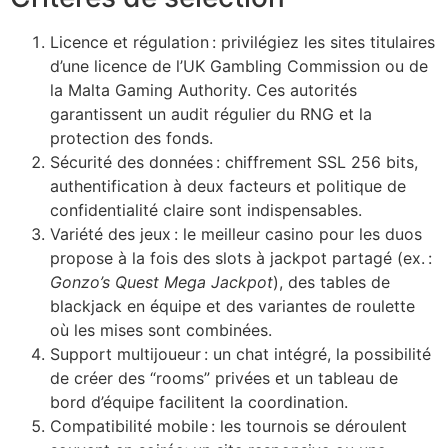
Licence et régulation : privilégiez les sites titulaires
d’une licence de l’UK Gambling Commission ou de
la Malta Gaming Authority. Ces autorités
garantissent un audit régulier du RNG et la
protection des fonds.
Sécurité des données : chiffrement SSL 256 bits,
authentification à deux facteurs et politique de
confidentialité claire sont indispensables.
Variété des jeux : le meilleur casino pour les duos
propose à la fois des slots à jackpot partagé (ex. :
Gonzo’s Quest Mega Jackpot
), des tables de
blackjack en équipe et des variantes de roulette
où les mises sont combinées.
Support multijoueur : un chat intégré, la possibilité
de créer des “rooms” privées et un tableau de
bord d’équipe facilitent la coordination.
Compatibilité mobile : les tournois se déroulent