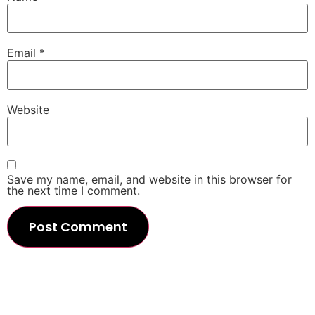
Email
*
Website
Save my name, email, and website in this browser for
the next time I comment.