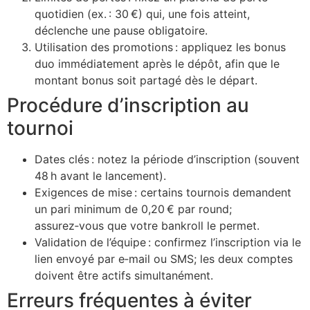
quotidien (ex. : 30 €) qui, une fois atteint,
déclenche une pause obligatoire.
Utilisation des promotions : appliquez les bonus
duo immédiatement après le dépôt, afin que le
montant bonus soit partagé dès le départ.
Procédure d’inscription au
tournoi
Dates clés : notez la période d’inscription (souvent
48 h avant le lancement).
Exigences de mise : certains tournois demandent
un pari minimum de 0,20 € par round;
assurez‑vous que votre bankroll le permet.
Validation de l’équipe : confirmez l’inscription via le
lien envoyé par e‑mail ou SMS; les deux comptes
doivent être actifs simultanément.
Erreurs fréquentes à éviter