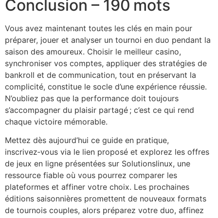
Conclusion – 190 mots
Vous avez maintenant toutes les clés en main pour
préparer, jouer et analyser un tournoi en duo pendant la
saison des amoureux. Choisir le meilleur casino,
synchroniser vos comptes, appliquer des stratégies de
bankroll et de communication, tout en préservant la
complicité, constitue le socle d’une expérience réussie.
N’oubliez pas que la performance doit toujours
s’accompagner du plaisir partagé ; c’est ce qui rend
chaque victoire mémorable.
Mettez dès aujourd’hui ce guide en pratique,
inscrivez‑vous via le lien proposé et explorez les offres
de jeux en ligne présentées sur Solutionslinux, une
ressource fiable où vous pourrez comparer les
plateformes et affiner votre choix. Les prochaines
éditions saisonnières promettent de nouveaux formats
de tournois couples, alors préparez votre duo, affinez