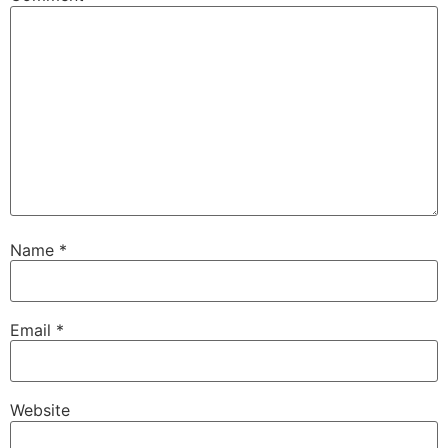
Name
*
Email
*
Website