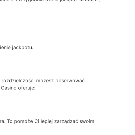
ienie jackpotu.
ej rozdzielczości możesz obserwować
Casino oferuje:
era. To pomoże Ci lepiej zarządzać swoim