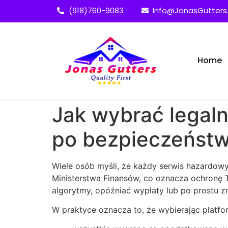
(918)760-9083
Info@JonasGutter
Home
Jak wybrać legaln
po bezpieczeństw
Wiele osób myśli, że każdy serwis hazardowy
Ministerstwa Finansów, co oznacza ochronę T
algorytmy, opóźniać wypłaty lub po prostu zn
W praktyce oznacza to, że wybierając platfo