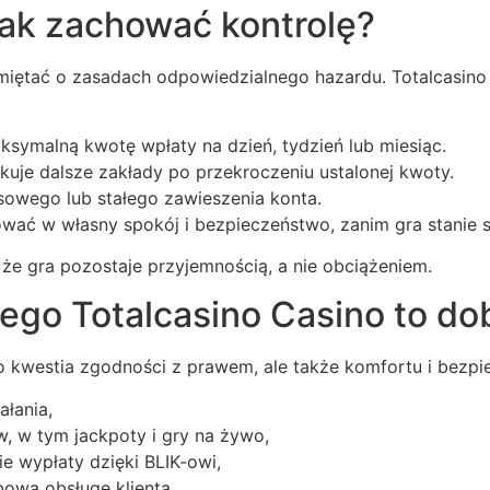
jak zachować kontrolę?
amiętać o zasadach odpowiedzialnego hazardu. Totalcasino
symalną kwotę wpłaty na dzień, tydzień lub miesiąc.
uje dalsze zakłady po przekroczeniu ustalonej kwoty.
owego lub stałego zawieszenia konta.
wać w własny spokój i bezpieczeństwo, zanim gra stanie 
że gra pozostaje przyjemnością, a nie obciążeniem.
go Totalcasino Casino to do
o kwestia zgodności z prawem, ale także komfortu i bezpie
ałania,
, w tym jackpoty i gry na żywo,
e wypłaty dzięki BLIK‑owi,
ową obsługę klienta,