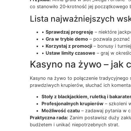
co stanowiło 20‑krotność jej początkowego 
Lista najważniejszych ws
•
Sprawdzaj progresję
– niektóre jackpo
•
Gra w trybie demo
– pozwala poznać 
•
Korzystaj z promocji
– bonusy i turnie
•
Ustaw limity czasowe
– graj w określ
Kasyno na żywo – jak 
Kasyno na żywo to połączenie tradycyjnego 
prawdziwych krupierów, słuchać ich komentarz
Stoły z blackjackiem, ruletką i bakarat
Profesjonalnych krupierów
– szkoleni 
Możliwość czatu
– zadawaj pytania w c
Praktyczna rada:
Zanim postawisz duży zakład
budżetem i unikać niepotrzebnych strat.