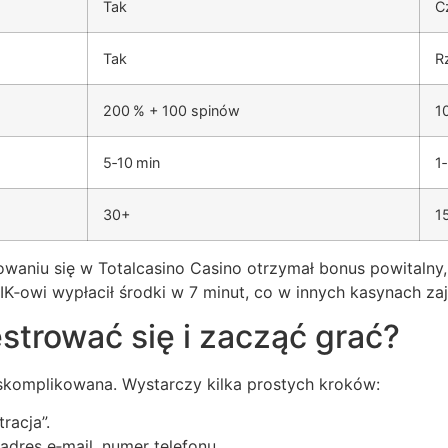
Tak
C
Tak
R
200 % + 100 spinów
1
5‑10 min
1‑
30+
1
owaniu się w Totalcasino Casino otrzymał bonus powitalny
K‑owi wypłacił środki w 7 minut, co w innych kasynach za
strować się i zacząć grać?
 skomplikowana. Wystarczy kilka prostych kroków:
tracja”.
adres e‑mail, numer telefonu.