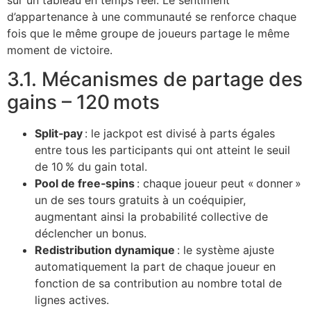
d’appartenance à une communauté se renforce chaque
fois que le même groupe de joueurs partage le même
moment de victoire.
3.1. Mécanismes de partage des
gains – 120 mots
Split‑pay
: le jackpot est divisé à parts égales
entre tous les participants qui ont atteint le seuil
de 10 % du gain total.
Pool de free‑spins
: chaque joueur peut « donner »
un de ses tours gratuits à un coéquipier,
augmentant ainsi la probabilité collective de
déclencher un bonus.
Redistribution dynamique
: le système ajuste
automatiquement la part de chaque joueur en
fonction de sa contribution au nombre total de
lignes actives.