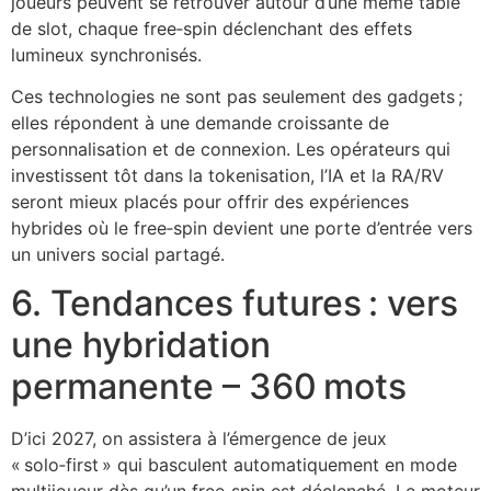
joueurs peuvent se retrouver autour d’une même table
de slot, chaque free‑spin déclenchant des effets
lumineux synchronisés.
Ces technologies ne sont pas seulement des gadgets ;
elles répondent à une demande croissante de
personnalisation et de connexion. Les opérateurs qui
investissent tôt dans la tokenisation, l’IA et la RA/RV
seront mieux placés pour offrir des expériences
hybrides où le free‑spin devient une porte d’entrée vers
un univers social partagé.
6. Tendances futures : vers
une hybridation
permanente – 360 mots
D’ici 2027, on assistera à l’émergence de jeux
« solo‑first » qui basculent automatiquement en mode