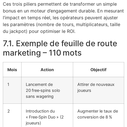
Ces trois piliers permettent de transformer un simple
bonus en un moteur d’engagement durable. En mesurant
l’impact en temps réel, les opérateurs peuvent ajuster
les paramètres (nombre de tours, multiplicateurs, taille
du jackpot) pour optimiser le ROI.
7.1. Exemple de feuille de route
marketing – 110 mots
Mois
Action
Objectif
1
Lancement de
Attirer de nouveaux
20 free‑spins solo
joueurs
sans wagering
2
Introduction du
Augmenter le taux de
« Free‑Spin Duo » (2
conversion de 8 %
joueurs)