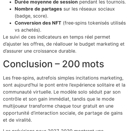
Durée moyenne de session
pendant les tournois.
Nombre de partages
sur les réseaux sociaux
(badge, score).
Conversion des NFT
(free‑spins tokenisés utilisés
vs achetés).
Le suivi de ces indicateurs en temps réel permet
d’ajuster les offres, de réallouer le budget marketing et
d’assurer une croissance durable.
Conclusion – 200 mots
Les free‑spins, autrefois simples incitations marketing,
sont aujourd’hui le pont entre l’expérience solitaire et la
communauté virtuelle. Le modèle solo séduit par son
contrôle et son gain immédiat, tandis que le mode
multijoueur transforme chaque tour gratuit en une
opportunité d’interaction sociale, de partage de gains
et de viralité.