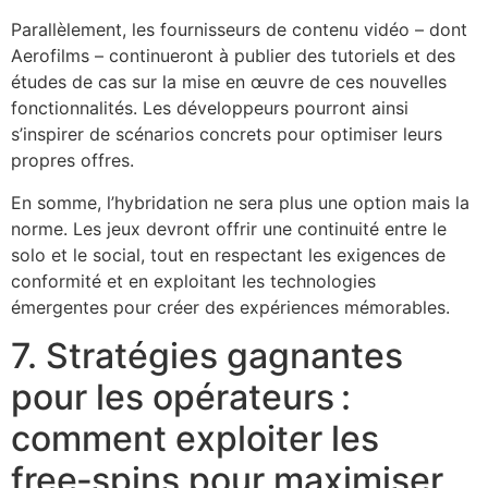
Parallèlement, les fournisseurs de contenu vidéo – dont
Aerofilms – continueront à publier des tutoriels et des
études de cas sur la mise en œuvre de ces nouvelles
fonctionnalités. Les développeurs pourront ainsi
s’inspirer de scénarios concrets pour optimiser leurs
propres offres.
En somme, l’hybridation ne sera plus une option mais la
norme. Les jeux devront offrir une continuité entre le
solo et le social, tout en respectant les exigences de
conformité et en exploitant les technologies
émergentes pour créer des expériences mémorables.
7. Stratégies gagnantes
pour les opérateurs :
comment exploiter les
free‑spins pour maximiser