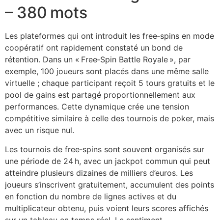
– 380 mots
Les plateformes qui ont introduit les free‑spins en mode
coopératif ont rapidement constaté un bond de
rétention. Dans un « Free‑Spin Battle Royale », par
exemple, 100 joueurs sont placés dans une même salle
virtuelle ; chaque participant reçoit 5 tours gratuits et le
pool de gains est partagé proportionnellement aux
performances. Cette dynamique crée une tension
compétitive similaire à celle des tournois de poker, mais
avec un risque nul.
Les tournois de free‑spins sont souvent organisés sur
une période de 24 h, avec un jackpot commun qui peut
atteindre plusieurs dizaines de milliers d’euros. Les
joueurs s’inscrivent gratuitement, accumulent des points
en fonction du nombre de lignes actives et du
multiplicateur obtenu, puis voient leurs scores affichés
sur un tableau en temps réel. Le sentiment