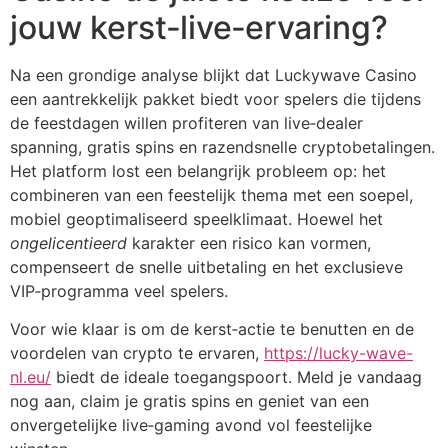
jouw kerst‑live‑ervaring?
Na een grondige analyse blijkt dat Luckywave Casino
een aantrekkelijk pakket biedt voor spelers die tijdens
de feestdagen willen profiteren van live‑dealer
spanning, gratis spins en razendsnelle cryptobetalingen.
Het platform lost een belangrijk probleem op: het
combineren van een feestelijk thema met een soepel,
mobiel geoptimaliseerd speelklimaat. Hoewel het
ongelicentieerd
karakter een risico kan vormen,
compenseert de snelle uitbetaling en het exclusieve
VIP‑programma veel spelers.
Voor wie klaar is om de kerst‑actie te benutten en de
voordelen van crypto te ervaren,
https://lucky-wave-
nl.eu/
biedt de ideale toegangspoort. Meld je vandaag
nog aan, claim je gratis spins en geniet van een
onvergetelijke live‑gaming avond vol feestelijke