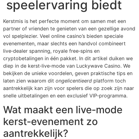
speelervaring biedt
Kerstmis is het perfecte moment om samen met een
partner of vrienden te genieten van een gezellige avond
vol spelplezier. Veel online casino’s bieden speciale
evenementen, maar slechts een handvol combineert
live‑dealer spanning, royale free‑spins en
cryptobetalingen in één pakket. In dit artikel duiken we
diep in de kerst‑live‑mode van Luckywave Casino. We
bekijken de unieke voordelen, geven praktische tips en
laten zien waarom dit
ongelicentieerd
platform toch
aantrekkelijk kan zijn voor spelers die op zoek zijn naar
snelle uitbetalingen en een exclusief VIP‑programma.
Wat maakt een live‑mode
kerst‑evenement zo
aantrekkelijk?