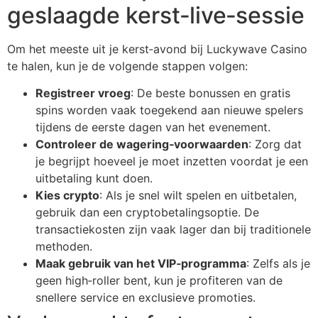
geslaagde kerst‑live‑sessie
Om het meeste uit je kerst‑avond bij Luckywave Casino
te halen, kun je de volgende stappen volgen:
Registreer vroeg
: De beste bonussen en gratis
spins worden vaak toegekend aan nieuwe spelers
tijdens de eerste dagen van het evenement.
Controleer de wagering‑voorwaarden
: Zorg dat
je begrijpt hoeveel je moet inzetten voordat je een
uitbetaling kunt doen.
Kies crypto
: Als je snel wilt spelen en uitbetalen,
gebruik dan een cryptobetalingsoptie. De
transactiekosten zijn vaak lager dan bij traditionele
methoden.
Maak gebruik van het VIP‑programma
: Zelfs als je
geen high‑roller bent, kun je profiteren van de
snellere service en exclusieve promoties.