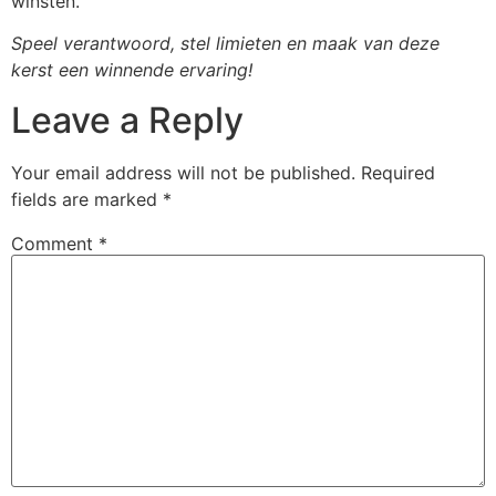
winsten.
Speel verantwoord, stel limieten en maak van deze
kerst een winnende ervaring!
Leave a Reply
Your email address will not be published.
Required
fields are marked
*
Comment
*