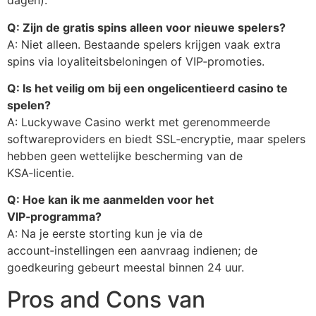
dagen).
Q: Zijn de gratis spins alleen voor nieuwe spelers?
A: Niet alleen. Bestaande spelers krijgen vaak extra
spins via loyaliteitsbeloningen of VIP‑promoties.
Q: Is het veilig om bij een ongelicentieerd casino te
spelen?
A: Luckywave Casino werkt met gerenommeerde
softwareproviders en biedt SSL‑encryptie, maar spelers
hebben geen wettelijke bescherming van de
KSA‑licentie.
Q: Hoe kan ik me aanmelden voor het
VIP‑programma?
A: Na je eerste storting kun je via de
account‑instellingen een aanvraag indienen; de
goedkeuring gebeurt meestal binnen 24 uur.
Pros and Cons van